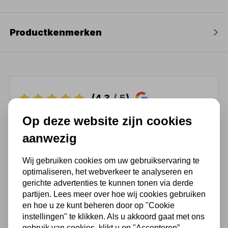
Productkenmerken
(4,3
/ 5
)
Op deze website zijn cookies
Chat met ons van 9:00 tot 21:00 !
aanwezig
Voor 16.00 u besteld, dezelfde dag
verzonden
Wij gebruiken cookies om uw gebruikservaring te
(Technische) Vragen ? Bel ons +31
optimaliseren, het webverkeer te analyseren en
548 51 75 75
gerichte advertenties te kunnen tonen via derde
partijen. Lees meer over hoe wij cookies gebruiken
1.500 m2 winkel in Rijssen !
en hoe u ze kunt beheren door op "Cookie
Twents familiebedrijf sinds 1992 !
instellingen" te klikken. Als u akkoord gaat met ons
gebruik van cookies, klikt u op "Accepteren”.