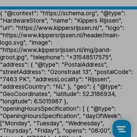
{ "@context": "https://schema.org", "@type":
"HardwareStore", "name": "Kippers Rijssen",
"url": "https://www.kippersrijssen.nl/", "logo":
"https://www.kippersrijssen.nl/header/main-
logo.svg", "image":
"https://www.kippersrijssen.nl/img/pand-
groot.jpg", "telephone": "+31548517575",
"address": { "@type": "PostalAddress",
"streetAddress": "Ozonstraat 13", "postalCode":
"7463 PK", "addressLocality": "Rijssen",
"addressCountry": "NL" }, "geo": { "@type":
"GeoCoordinates", "latitude": 52.3186934,
"longitude": 6.5015987 },
"openingHoursSpecification": [ { "@type":
"OpeningHoursSpecification", "dayOfWeek":
["Monday", "Tuesday", "Wednesday",
"Thursday", "Friday"], "opens": "08:00",