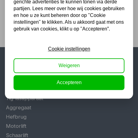
gerichte advertenties te kunnen tonen via derde
40,97 excl. BTW
partijen. Lees meer over hoe wij cookies gebruiken
en hoe u ze kunt beheren door op "Cookie
instellingen" te klikken. Als u akkoord gaat met ons
gebruik van cookies, klikt u op "Accepteren”.
Cookie instellingen
Weigeren
Populaire categorieën
Werkplaatsinrichting
Accepteren
Lasapparaat
Tig lasapparaat
Aggregaat
Hefbrug
Motorlift
Schaarlift