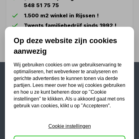
548 51 75 75
1.500 m2 winkel in Rijssen !
Twents familiebedrijf sinds 1992 !
Op deze website zijn cookies
aanwezig
Wij gebruiken cookies om uw gebruikservaring te
optimaliseren, het webverkeer te analyseren en
gerichte advertenties te kunnen tonen via derde
Populaire categorieën
partijen. Lees meer over hoe wij cookies gebruiken
en hoe u ze kunt beheren door op "Cookie
Werkplaatsinrichting
instellingen" te klikken. Als u akkoord gaat met ons
Lasapparaat
gebruik van cookies, klikt u op "Accepteren”.
Tig lasapparaat
Aggregaat
Cookie instellingen
Hefbrug