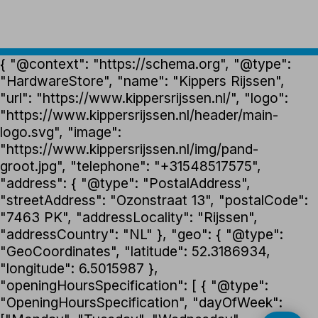
{ "@context": "https://schema.org", "@type":
"HardwareStore", "name": "Kippers Rijssen",
"url": "https://www.kippersrijssen.nl/", "logo":
"https://www.kippersrijssen.nl/header/main-
logo.svg", "image":
"https://www.kippersrijssen.nl/img/pand-
groot.jpg", "telephone": "+31548517575",
"address": { "@type": "PostalAddress",
"streetAddress": "Ozonstraat 13", "postalCode":
"7463 PK", "addressLocality": "Rijssen",
"addressCountry": "NL" }, "geo": { "@type":
"GeoCoordinates", "latitude": 52.3186934,
"longitude": 6.5015987 },
"openingHoursSpecification": [ { "@type":
"OpeningHoursSpecification", "dayOfWeek":