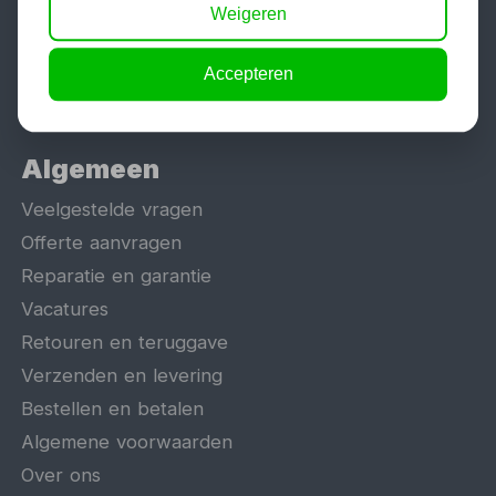
Motorlift
Weigeren
Schaarlift
Heftafel
Accepteren
Algemeen
Veelgestelde vragen
Offerte aanvragen
Reparatie en garantie
Vacatures
Retouren en teruggave
Verzenden en levering
Bestellen en betalen
Algemene voorwaarden
Over ons