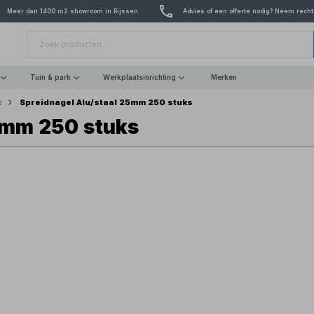
Meer dan 1400 m2 showroom in Rijssen
Advies of een offerte nodig? Neem recht
Tuin & park
Werkplaatsinrichting
Merken
Spreidnagel Alu/staal 25mm 250 stuks
p
5mm 250 stuks