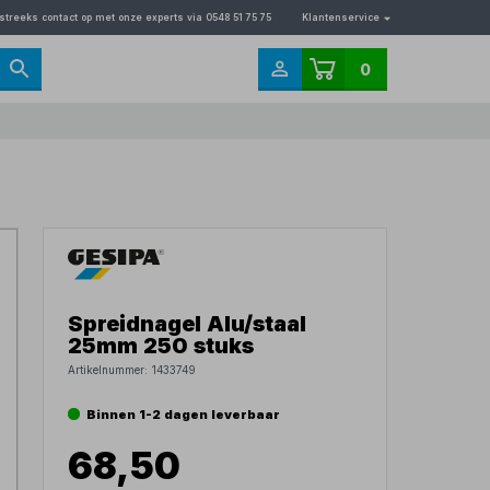
streeks contact op met onze experts via 0548 51 75 75
Klantenservice
0
Spreidnagel Alu/staal
25mm 250 stuks
Artikelnummer:
1433749
Binnen 1-2 dagen leverbaar
68,50