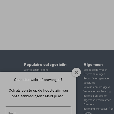
Populaire categorieën
Algemeen
Werkplaatsinrichting
Veelgestelde vragen
Lasapparaat
Offerte aanvragen
Tig lasapparaat
Reparatie en garantie
Onze nieuwsbrief ontvangen?
Aggregaat
Vacatures
Hefbrug
Retouren en teruggave
Ook als eerste op de hoogte zijn van
Motorlift
Verzenden en levering
onze aanbiedingen? Meld je aan!
Schaarlift
Bestellen en betalen
Heftafel
Algemene voorwaarden
Over ons
Typ
Bestelling herroepen / an
Contact