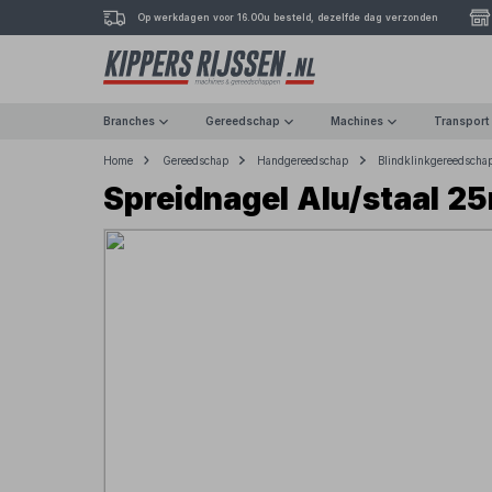
Op werkdagen voor 16.00u besteld, dezelfde dag verzonden
Branches
Gereedschap
Machines
Transport
Home
Gereedschap
Handgereedschap
Blindklinkgereedscha
Spreidnagel Alu/staal 2