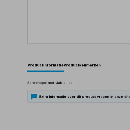
Productinformatie
Productkenmerken
Spreidnagel met vlakke kop.
Extra informatie over dit product vragen in onze cha