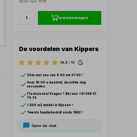
56,61 excl. BTW
In winkelwagen
De voordelen van Kippers
(4,3
/ 5
)
Chat met ons van 9:00 tot 21:00 !
Voor 16.00 u besteld, dezelfde dag
verzonden
(Technische) Vragen ? Bel ons +31 548 51
75 75
1.500 m2 winkel in Rijssen !
Twents familiebedrijf sinds 1992 !
Open de chat