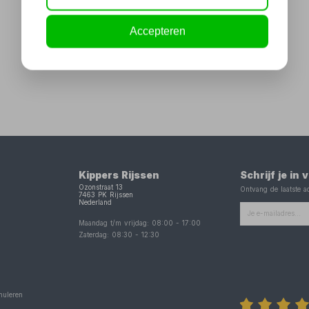
Accepteren
Kippers Rijssen
Schrijf je in
Ozonstraat 13
Ontvang de laatste ac
7463 PK
Rijssen
Nederland
Maandag t/m vrijdag:
08:00
-
17:00
Zaterdag:
08:30
-
12:30
nuleren