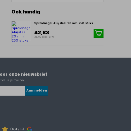
Ook handig
Spreidnagel Alu/staal 20 mm 250 stuks
42,83
35,40 excl. BTW
 voor onze nieuwsbrief
ties in je mailbox
Aanmelden
(4,3
/ 5
)