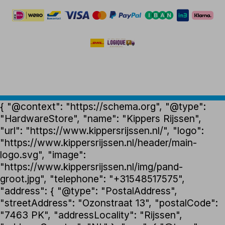
{ "@context": "https://schema.org", "@type":
"HardwareStore", "name": "Kippers Rijssen",
"url": "https://www.kippersrijssen.nl/", "logo":
"https://www.kippersrijssen.nl/header/main-
logo.svg", "image":
"https://www.kippersrijssen.nl/img/pand-
groot.jpg", "telephone": "+31548517575",
"address": { "@type": "PostalAddress",
"streetAddress": "Ozonstraat 13", "postalCode":
"7463 PK", "addressLocality": "Rijssen",