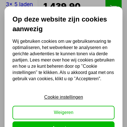
1.439,90
1.190,00 excl. BTW
Op deze website zijn cookies
aanwezig
Verrijdbare werkbank 2
deuren 12 laden kast
Wij gebruiken cookies om uw gebruikservaring te
optimaliseren, het webverkeer te analyseren en
1.373,35
gerichte advertenties te kunnen tonen via derde
1.135,00 excl. BTW
partijen. Lees meer over hoe wij cookies gebruiken
en hoe u ze kunt beheren door op "Cookie
instellingen" te klikken. Als u akkoord gaat met ons
gebruik van cookies, klikt u op "Accepteren”.
Verrijdbare werkbank 2
deuren 5 laden kast
847,00
Cookie instellingen
700,00 excl. BTW
Weigeren