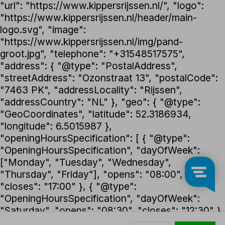
"url": "https://www.kippersrijssen.nl/", "logo":
"https://www.kippersrijssen.nl/header/main-
logo.svg", "image":
"https://www.kippersrijssen.nl/img/pand-
groot.jpg", "telephone": "+31548517575",
"address": { "@type": "PostalAddress",
"streetAddress": "Ozonstraat 13", "postalCode":
"7463 PK", "addressLocality": "Rijssen",
"addressCountry": "NL" }, "geo": { "@type":
"GeoCoordinates", "latitude": 52.3186934,
"longitude": 6.5015987 },
"openingHoursSpecification": [ { "@type":
"OpeningHoursSpecification", "dayOfWeek":
["Monday", "Tuesday", "Wednesday",
"Thursday", "Friday"], "opens": "08:00",
"closes": "17:00" }, { "@type":
"OpeningHoursSpecification", "dayOfWeek":
"Saturday", "opens": "08:30", "closes": "12:30" }
], "foundingDate": "1992", "founder": { "@type":