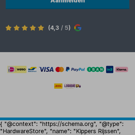
Aanmelden
(4,3
/ 5
)
{ "@context": "https://schema.org", "@type":
"HardwareStore", "name": "Kippers Rijssen",