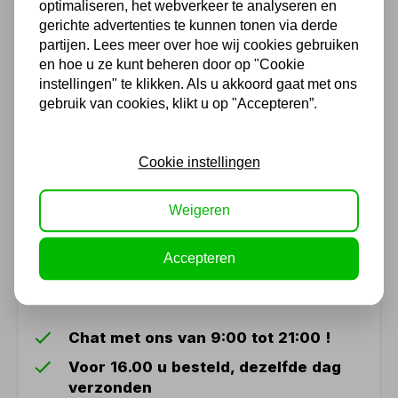
Hulp nodig?
optimaliseren, het webverkeer te analyseren en
gerichte advertenties te kunnen tonen via derde
Neem via de chat eenvoudig contact op met
partijen. Lees meer over hoe wij cookies gebruiken
onze toppers om eenvoudig al je vragen over
en hoe u ze kunt beheren door op "Cookie
instellingen" te klikken. Als u akkoord gaat met ons
machines en gereedschappen te
gebruik van cookies, klikt u op "Accepteren”.
beantwoorden.
Cookie instellingen
Open de chat
Weigeren
Accepteren
(4,3
/ 5
)
Chat met ons van 9:00 tot 21:00 !
Voor 16.00 u besteld, dezelfde dag
verzonden