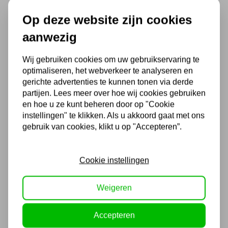
Rijssen je graag van dienst bij het kiezen van
Op deze website zijn cookies
de voor u meest geschikte machineheffer.
aanwezig
Echter is dit dankzij onze uitgebreide
productbeschrijving (inclusief technische
Wij gebruiken cookies om uw gebruikservaring te
optimaliseren, het webverkeer te analyseren en
specificaties) ook uitstekend zelf te doen.
gerichte advertenties te kunnen tonen via derde
Aan jouw de keuze.
partijen. Lees meer over hoe wij cookies gebruiken
en hoe u ze kunt beheren door op "Cookie
instellingen" te klikken. Als u akkoord gaat met ons
gebruik van cookies, klikt u op "Accepteren”.
Veiligheid van
machineheffers
Cookie instellingen
Het werken met machineheffers vergt de
Weigeren
nodige aandacht. Medewerkers zullen aan
een aantal belangrijke voorwaarden moeten
Accepteren
voldoen om zware machines met behulp van