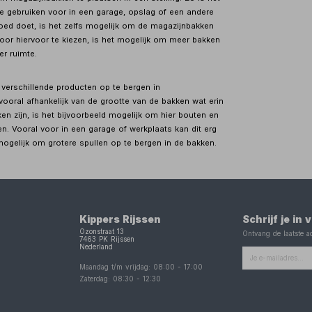
e gebruiken voor in een garage, opslag of een andere
goed doet, is het zelfs mogelijk om de magazijnbakken
Door hiervoor te kiezen, is het mogelijk om meer bakken
er ruimte.
 verschillende producten op te bergen in
vooral afhankelijk van de grootte van de bakken wat erin
ken zijn, is het bijvoorbeeld mogelijk om hier bouten en
en. Vooral voor in een garage of werkplaats kan dit erg
 mogelijk om grotere spullen op te bergen in de bakken.
Kippers Rijssen
Schrijf je in
Ozonstraat 13
Ontvang de laatste ac
7463 PK
Rijssen
Nederland
Maandag t/m vrijdag:
08:00
-
17:00
Zaterdag:
08:30
-
12:30