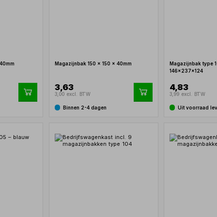
x 40mm
Magazijnbak 150 x 150 x 40mm
Magazijnbak type 1
146x237x124
3,63
4,83
3,00 excl. BTW
3,99 excl. BTW
Binnen 2-4 dagen
Uit voorraad le