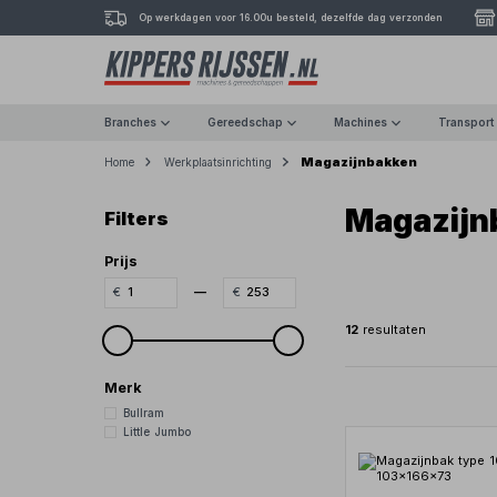
Op werkdagen voor 16.00u besteld, dezelfde dag verzonden
Branches
Gereedschap
Machines
Transport
Magazijnbakken
Home
Werkplaatsinrichting
Magazijn
Filters
Prijs
—
12
resultaten
Merk
Bullram
Little Jumbo