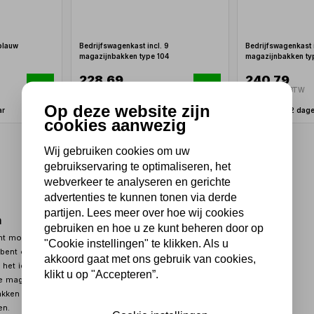
blauw
Bedrijfswagenkast incl. 9
Bedrijfswagenkast i
magazijnbakken type 104
magazijnbakken ty
228,69
240,79
189,00 excl. BTW
199,00 excl. BTW
Op deze website zijn
ar
Binnen 1-2 dagen
Binnen 1-2 dag
cookies aanwezig
Wij gebruiken cookies om uw
1
gebruikservaring te optimaliseren, het
webverkeer te analyseren en gerichte
advertenties te kunnen tonen via derde
partijen. Lees meer over hoe wij cookies
n
gebruiken en hoe u ze kunt beheren door op
nt mogelijk te maken, zijn magazijnbakken niet te
"Cookie instellingen" te klikken. Als u
n bent om je
werkplaatsinrichting
zo overzichtelijk
akkoord gaat met ons gebruik van cookies,
is het ideaal om hier gebruik van te maken. Af en toe is
klikt u op "Accepteren”.
ele magazijn onder handen te nemen om alles goed te
akken zijn één van de handigste manieren om het
en.