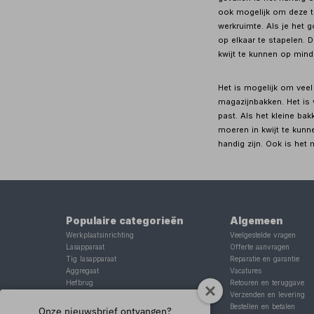
ook mogelijk om deze t
werkruimte. Als je het 
op elkaar te stapelen. 
kwijt te kunnen op mind
Het is mogelijk om veel
magazijnbakken. Het is 
past. Als het kleine bak
moeren in kwijt te kunn
handig zijn. Ook is het
Populaire categorieën
Algemeen
Werkplaatsinrichting
Veelgestelde vragen
Lasapparaat
Offerte aanvragen
Tig lasapparaat
Reparatie en garantie
Aggregaat
Vacatures
Hefbrug
Retouren en teruggave
Motorlift
Verzenden en levering
Schaarlift
Bestellen en betalen
Onze nieuwsbrief ontvangen?