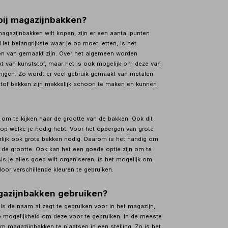
bij magazijnbakken?
gazijnbakken wilt kopen, zijn er een aantal punten
Het belangrijkste waar je op moet letten, is het
en van gemaakt zijn. Over het algemeen worden
 van kunststof, maar het is ook mogelijk om deze van
krijgen. Zo wordt er veel gebruik gemaakt van metalen
tof bakken zijn makkelijk schoon te maken en kunnen
 om te kijken naar de grootte van de bakken. Ook dit
 op welke je nodig hebt. Voor het opbergen van grote
rlijk ook grote bakken nodig. Daarom is het handig om
 de grootte. Ook kan het een goede optie zijn om te
Als je alles goed wilt organiseren, is het mogelijk om
or verschillende kleuren te gebruiken.
gazijnbakken gebruiken?
ls de naam al zegt te gebruiken voor in het magazijn,
ge mogelijkheid om deze voor te gebruiken. In de meeste
om magazijnbakken te plaatsen in een stelling. Zo is het