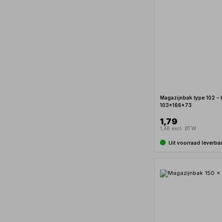
Magazijnbak type 102 –
103x166x73
1,79
1,48 excl. BTW
Uit voorraad leverba