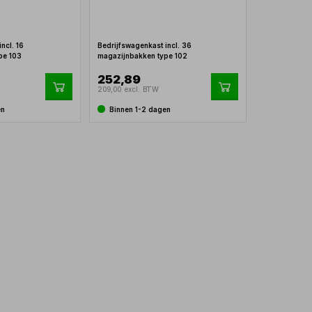
ncl. 16
Bedrijfswagenkast incl. 36
pe 103
magazijnbakken type 102
252,89
209,00 excl. BTW
en
Binnen 1-2 dagen