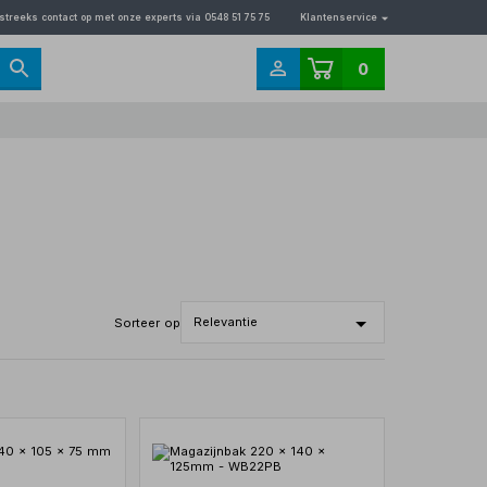
streeks contact op met onze experts via 0548 51 75 75
Klantenservice
0
Sorteer op