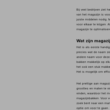
Bij veel bedrijven ziet
van het magazijn is voor
juiste middelen nodig. 
voor elkaar te krijgen. A
magazijn te optimaliser
Wat zijn magaz
Het is als eerste handi
precies wat de naam zeg
andere naam voor deze 
bakken makkelijk op elk
het ook een stuk makkeli
Het is mogelijk om effic
Het prettige aan magazi
groottes en maten te vi
vinden, waardoor het mo
magazijnbakken. Voor ve
zoek bent naar een mani
optie om voor te gaan.