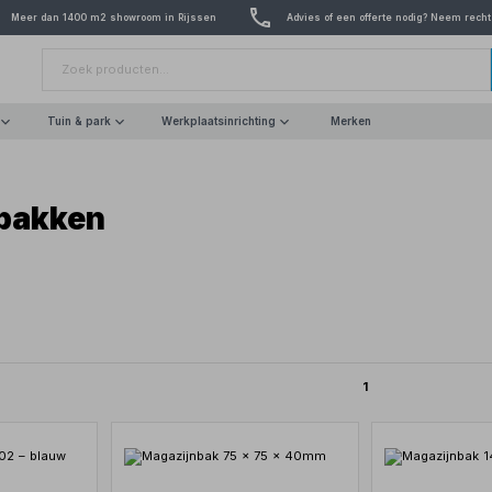
Meer dan 1400 m2 showroom in Rijssen
Advies of een offerte nodig? Neem recht
Tuin & park
Werkplaatsinrichting
Merken
bakken
1