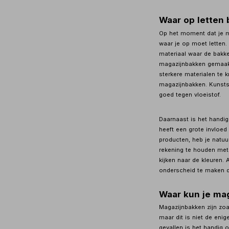
Waar op letten 
Op het moment dat je ma
waar je op moet letten. 
materiaal waar de bakk
magazijnbakken gemaakt
sterkere materialen te 
magazijnbakken. Kunsts
goed tegen vloeistof.
Daarnaast is het handig
heeft een grote invloed
producten, heb je natuu
rekening te houden met
kijken naar de kleuren. 
onderscheid te maken do
Waar kun je ma
Magazijnbakken zijn zoa
maar dit is niet de eni
gevallen is het handig 