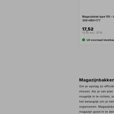
Magazijnbak type 105 – 
305x480x177
17,52
14,48 excl. BTW
Uit voorraad leverba
Magazijnbakke
Om je opslag zo efficië
missen. Als je van pla
mogelijk in te richten, 
het belangrijk om je h
organiseren. Magazijnb
magazijn goed in te del