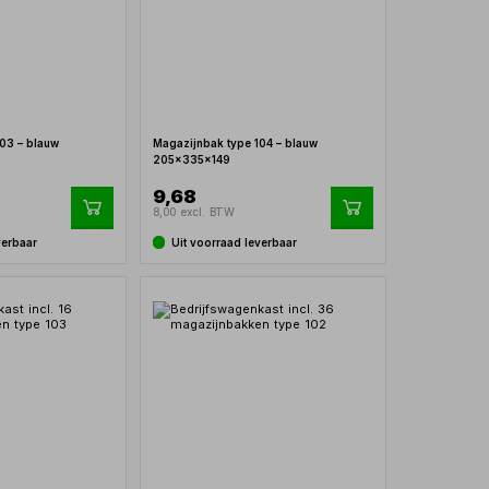
03 – blauw
Magazijnbak type 104 – blauw
205x335x149
9,68
8,00 excl. BTW
verbaar
Uit voorraad leverbaar