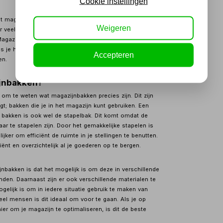
Cookie instellingen
 het magazijn eruit als een complete chaos. Het ordenen
Weigeren
 veel bedrijven een lastige klus. Hiervoor heb je de
Magazijnbakken zijn de beste manier om dit allemaal
ls je het goed doet, hoeft het niet lastig te zijn om je
Accepteren
en.
ijnbakken?
g om te weten wat magazijnbakken precies zijn. Dit zijn
t; bakken die je in het magazijn kunt gebruiken. Een
bakken is ook wel de stapelbak. Dit komt omdat de
aar te stapelen zijn. Door het gemakkelijke stapelen is
jker om efficiënt de ruimte in je stellingen te benutten.
iënt en overzichtelijk al je goederen op te bergen.
jnbakken is dat het mogelijk is om deze in verschillende
nden. Daarnaast zijn er ook verschillende materialen te
gelijk is om in iedere situatie gebruik te maken van
el mensen is dit ideaal om voor te gaan. Als je op
er om je magazijn te optimaliseren, is dit de beste