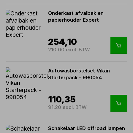
Onderkast afvalbak en
papierhouder Expert
254,10
210,00 excl. BTW
Autowasborstelset Vikan
Starterpack - 990054
110,35
91,20 excl. BTW
Schakelaar LED offroad lampen