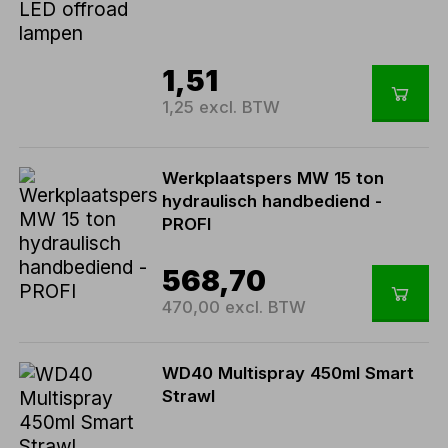
1,51
1,25 excl. BTW
Werkplaatspers MW 15 ton
hydraulisch handbediend -
PROFI
568,70
470,00 excl. BTW
WD40 Multispray 450ml Smart
Strawl