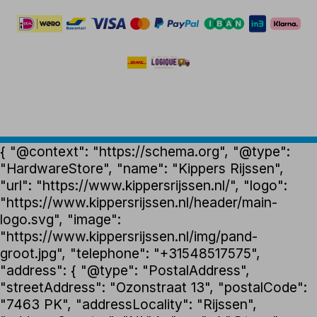
{ "@context": "https://schema.org", "@type":
"HardwareStore", "name": "Kippers Rijssen",
"url": "https://www.kippersrijssen.nl/", "logo":
"https://www.kippersrijssen.nl/header/main-
logo.svg", "image":
"https://www.kippersrijssen.nl/img/pand-
groot.jpg", "telephone": "+31548517575",
"address": { "@type": "PostalAddress",
"streetAddress": "Ozonstraat 13", "postalCode":
"7463 PK", "addressLocality": "Rijssen",