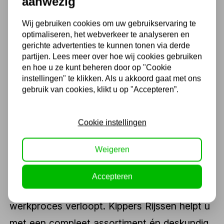
aanwezig
1
2
3
...
42
Wij gebruiken cookies om uw gebruikservaring te
optimaliseren, het webverkeer te analyseren en
gerichte advertenties te kunnen tonen via derde
Efficiënt werken begint met
partijen. Lees meer over hoe wij cookies gebruiken
de juiste
en hoe u ze kunt beheren door op "Cookie
werkplaatsinrichting
instellingen" te klikken. Als u akkoord gaat met ons
gebruik van cookies, klikt u op "Accepteren”.
Een goed ingerichte werkplaats is de basis
voor efficiënt, veilig en plezierig werken. Of u
Cookie instellingen
nu dagelijks actief bent in een autogarage,
Weigeren
een industriële werkplaats of uw eigen
hobbyruimte: de manier waarop u uw
Accepteren
werkplaats inricht bepaalt hoe soepel het
werkproces verloopt. Kippers Rijssen helpt u
met een compleet assortiment én deskundig