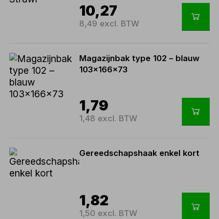
10,27
8,49 excl. BTW
Magazijnbak type 102 – blauw
103x166x73
1,79
1,48 excl. BTW
Gereedschapshaak enkel kort
1,82
1,50 excl. BTW