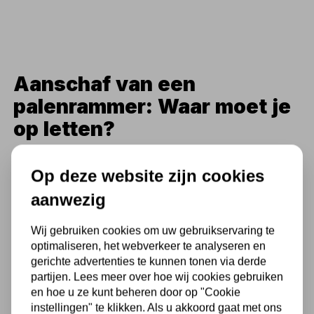
Aanschaf van een
palenrammer: Waar moet je
op letten?
Bij het kiezen van een palenrammer zijn er
Op deze website zijn cookies
verschillende factoren om rekening mee te
aanwezig
houden. Het type en de grootte van de
palen, de grondsoort, en de frequentie van
Wij gebruiken cookies om uw gebruikservaring te
optimaliseren, het webverkeer te analyseren en
gebruik spelen allemaal een rol in de selectie.
gerichte advertenties te kunnen tonen via derde
Kippers Rijssen biedt deskundig advies en
partijen. Lees meer over hoe wij cookies gebruiken
en hoe u ze kunt beheren door op "Cookie
een breed assortiment om de perfecte match
instellingen" te klikken. Als u akkoord gaat met ons