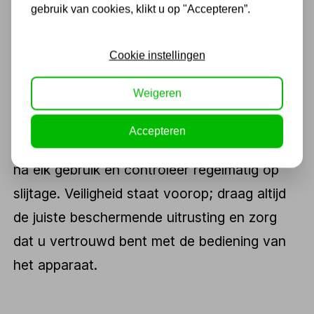
gebruik van cookies, klikt u op "Accepteren”.
voor uw project te vinden.
Cookie instellingen
Onderhoud en veiligheid
Weigeren
Voor een lange levensduur en optimale
prestaties is regelmatig onderhoud van uw
Accepteren
palenrammer essentieel. Reinig het apparaat
na elk gebruik en controleer regelmatig op
slijtage. Veiligheid staat voorop; draag altijd
de juiste beschermende uitrusting en zorg
dat u vertrouwd bent met de bediening van
het apparaat.