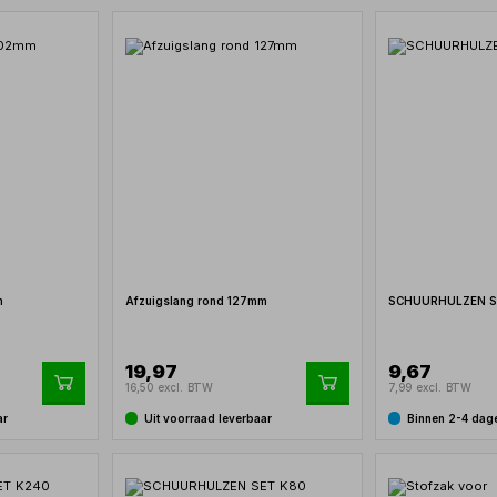
m
Afzuigslang rond 127mm
SCHUURHULZEN S
19,97
9,67
16,50 excl. BTW
7,99 excl. BTW
ar
Uit voorraad leverbaar
Binnen 2-4 dag