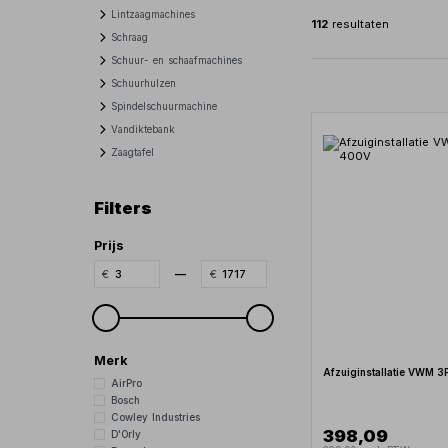
Lintzaagmachines
112
resultaten
Schraag
Schuur- en schaafmachines
Schuurhulzen
Spindelschuurmachine
Vandiktebank
Zaagtafel
Filters
Prijs
—
Merk
Afzuiginstallatie VWM 
AirPro
Bosch
Cowley Industries
398,09
D'Orly