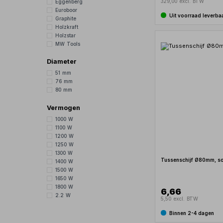
329,00 excl. BTW
Eggenberg
Euroboor
Uit voorraad leverba
Graphite
Holzkraft
Holzstar
MW Tools
Diameter
51 mm
76 mm
80 mm
Vermogen
1000 W
1100 W
1200 W
1250 W
1300 W
Tussenschijf Ø80mm, so
1400 W
1500 W
1650 W
1800 W
6,66
2.2 W
5,50 excl. BTW
Binnen 2-4 dagen