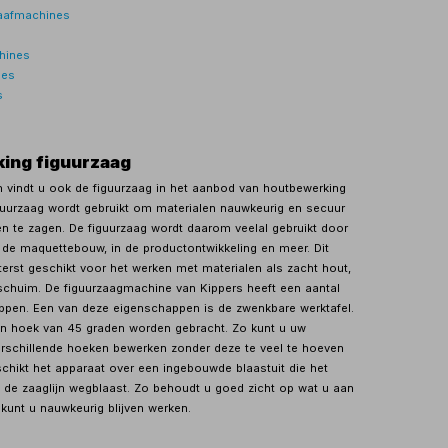
aafmachines
hines
nes
s
n
ing figuurzaag
en vindt u ook de figuurzaag in het aanbod van houtbewerking
guurzaag wordt gebruikt om materialen nauwkeurig en secuur
n te zagen. De figuurzaag wordt daarom veelal gebruikt door
de maquettebouw, in de productontwikkeling en meer. Dit
terst geschikt voor het werken met materialen als zacht hout,
schuim. De figuurzaagmachine van Kippers heeft een aantal
ppen. Een van deze eigenschappen is de zwenkbare werktafel.
en hoek van 45 graden worden gebracht. Zo kunt u uw
erschillende hoeken bewerken zonder deze te veel te hoeven
hikt het apparaat over een ingebouwde blaastuit die het
n de zaaglijn wegblaast. Zo behoudt u goed zicht op wat u aan
kunt u nauwkeurig blijven werken.