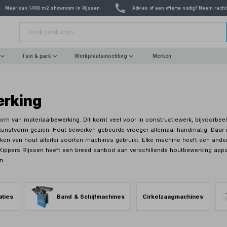
Meer dan 1400 m2 showroom in Rijssen
Advies of een offerte nodig? Neem recht
Tuin & park
Werkplaatsinrichting
Merken
rking
rm van materiaalbewerking. Dit komt veel voor in constructiewerk, bijvoorbe
kunstvorm gezien. Hout bewerken gebeurde vroeger allemaal handmatig. Daar i
ken van hout allerlei soorten machines gebruikt. Elke machine heeft een and
 Kippers Rijssen heeft een breed aanbod aan verschillende houtbewerking appa
n.
aties
Band & Schijfmachines
Cirkelzaagmachines