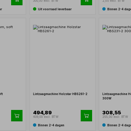
300,00 excl. BTW
2,50 excl. BTW
ar
Uit voorraad leverbaar
Binnen 2-4 dag
ft
Lintzaagmachine Holzstar HBS261-2
Lintzaagmachine H
300W
494,89
308,55
409,00 excl. BTW
255,00 excl. BTW
Binnen 2-4 dagen
Binnen 2-4 dag