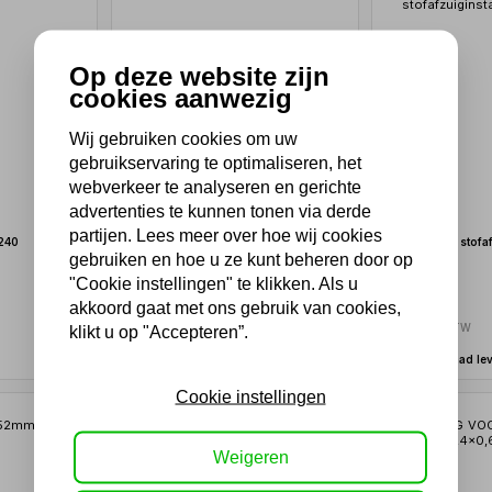
Op deze website zijn
cookies aanwezig
Wij gebruiken cookies om uw
gebruikservaring te optimaliseren, het
webverkeer te analyseren en gerichte
advertenties te kunnen tonen via derde
partijen. Lees meer over hoe wij cookies
240
SCHUURHULZEN SET K80
Stofzak voor stofaf
gebruiken en hoe u ze kunt beheren door op
370mm
"Cookie instellingen" te klikken. Als u
akkoord gaat met ons gebruik van cookies,
10,88
12,10
8,99 excl. BTW
10,00 excl. BTW
klikt u op "Accepteren”.
Uit voorraad leverbaar
Uit voorraad le
Cookie instellingen
Weigeren