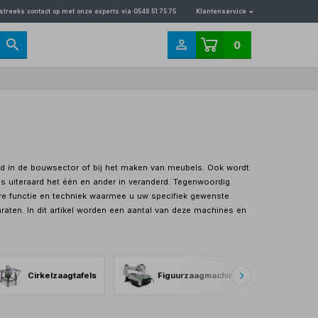
streeks contact op met onze experts via 0548 51 75 75
Klantenservice
0
eld in de bouwsector of bij het maken van meubels. Ook wordt
s uiteraard het één en ander in veranderd. Tegenwoordig
ere functie en techniek waarmee u uw specifiek gewenste
raten. In dit artikel worden een aantal van deze machines en
Cirkelzaagtafels
Figuurzaagmachines
Gel