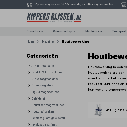
Op werkdagen voor 16.00u besteld, dezelfde dag verzonden
Branches
Gereedschap
Machines
Transport
Houtbewerking
Home
Machines
Houtbewe
Categorieën
Afzuiginstallaties
Houtbewerking is een vo
houtbewerking als een 
Band & Schijfmachines
wordt er voor het bewer
Cirkelzaagmachines
resultaat kunt behalen.
Cirkelzaagtafels
hun werking omschreve
Figuurzaagmachines
Geleiderail
Houtafkortzaagmachines
Afzuiginstall
Houtdraaibanken
Invalzaag met geleiderail
Invalzaagmachines