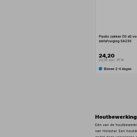
Plastic zakken (10 st) vo
stofafzuiging SA230
24,20
20,00 excl. BTW
Binnen 2-4 dagen
Houtbewerking
Eén van de houtbewerki
van Holzstar. Een houtd
zodat deze vervolgens 