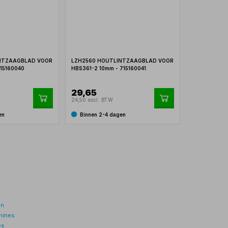
NTZAAGBLAD VOOR
LZH2560 HOUTLINTZAAGBLAD VOOR
15160040
HBS361-2 10mm - 715160041
29,65
24,50 excl. BTW
en
Binnen 2-4 dagen
en
hines
es