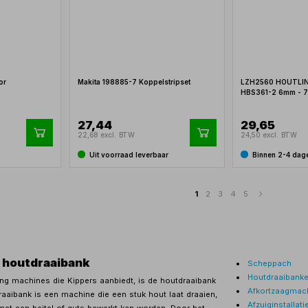
or
Makita 198885-7 Koppelstripset
LZH2560 HOUTLI
HBS361-2 6mm - 7
27,44
29,65
22,68 excl. BTW
24,50 excl. BTW
Uit voorraad leverbaar
Binnen 2-4 dag
1
2
3
4
5
 houtdraaibank
Scheppach
Houtdraaibank
ng machines die Kippers aanbiedt, is de houtdraaibank
Afkortzaagmac
raaibank is een machine die een stuk hout laat draaien,
Afzuiginstallati
met een beitel of guts bewerkt kan worden. Door het