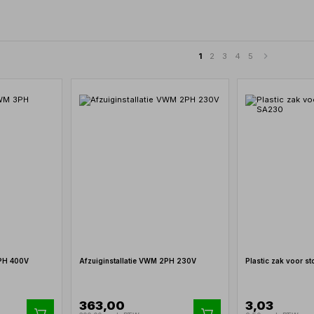
1
2
3
4
5
3PH 400V
Afzuiginstallatie VWM 2PH 230V
Plastic zak voor s
363,00
3,03