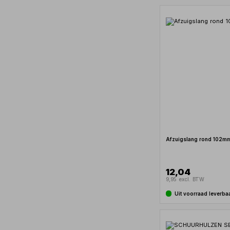
Afzuigslang rond 102m
12,04
9,95 excl. BTW
Uit voorraad leverba