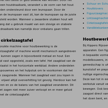
Schuur en Sch
een houtdraaibank, verandert u de vorm van het hout.
Houtklovers
orden ondersteund door een leunspaan. Door de
Figuurzaagmac
n de leunspaan vast zit, kan de leunspaan op de juiste
Lintzaagmachi
steld worden. Wanneer u zwaardere stukken hout wilt
Cirkelzaagtafel
ang dat u gebruik maakt van een stevige en stabiele
Vandiktebanke
draaibank kan namelijk door onbalans gaan trillen.
Houtbewerk
cirkelzaagtafel
Bij Kippers Rijss
bruikte machine voor houtbewerking is de
apparaten. Een fi
rkelzaagtafel of machine wordt mechanisch aangedreven
in bepaalde vorme
 kunnen zagen in bijvoorbeeld metaal en hout. Een
modelbouwers, in 
tijd vast opgesteld, zoals een tafel. Het zaagblad van de
gereedschap is ui
plaatst in het horizontale werkblad. Andere onderdelen
kunststof en piep
et spouwmes en het hulpstuk om te voorkomen dat het
nuttige eigenscha
de zaagsnede. Wanneer het zaagblad vast zou lopen in
Deze kan tot in e
vrijwel altijd oververhitting tot gevolg. Hierdoor kan het
werkstuk vanuit v
ren en zo de balans van het zaagblad veranderen. Dit
bewegen. Ook besc
et zagen niet meer zuiver verloopt en er meer geluid
zaagsel direct va
met de cirkelzaagtafel.
het doen bent, en 