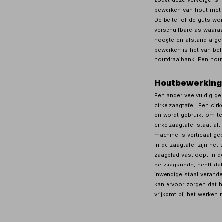
bewerken van hout met 
De beitel of de guts w
verschuifbare as waaraa
hoogte en afstand afge
bewerken is het van bel
houtdraaibank. Een hout
Houtbewerking 
Een ander veelvuldig ge
cirkelzaagtafel. Een ci
en wordt gebruikt om te
cirkelzaagtafel staat al
machine is verticaal ge
in de zaagtafel zijn h
zaagblad vastloopt in 
de zaagsnede, heeft dat 
inwendige staal verande
kan ervoor zorgen dat h
vrijkomt bij het werken 