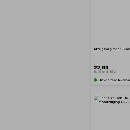
Afzuigslang rond 152m
22,93
18,95 excl. BTW
Uit voorraad leverba