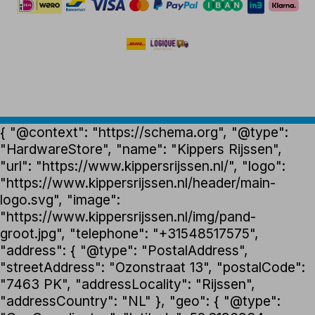
{ "@context": "https://schema.org", "@type":
"HardwareStore", "name": "Kippers Rijssen",
"url": "https://www.kippersrijssen.nl/", "logo":
"https://www.kippersrijssen.nl/header/main-
logo.svg", "image":
"https://www.kippersrijssen.nl/img/pand-
groot.jpg", "telephone": "+31548517575",
"address": { "@type": "PostalAddress",
"streetAddress": "Ozonstraat 13", "postalCode":
"7463 PK", "addressLocality": "Rijssen",
"addressCountry": "NL" }, "geo": { "@type":