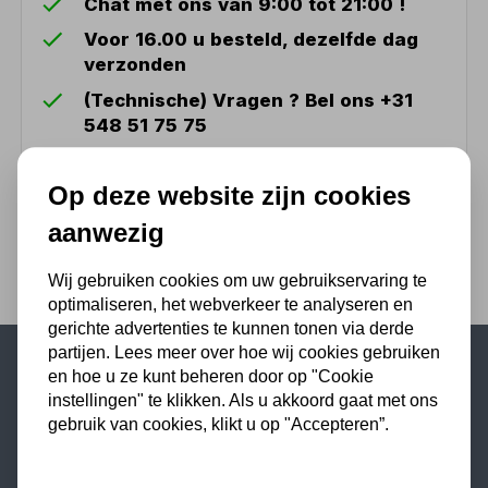
Chat met ons van 9:00 tot 21:00 !
Voor 16.00 u besteld, dezelfde dag
verzonden
(Technische) Vragen ? Bel ons +31
548 51 75 75
1.500 m2 winkel in Rijssen !
Op deze website zijn cookies
Twents familiebedrijf sinds 1992 !
aanwezig
Wij gebruiken cookies om uw gebruikservaring te
optimaliseren, het webverkeer te analyseren en
gerichte advertenties te kunnen tonen via derde
partijen. Lees meer over hoe wij cookies gebruiken
en hoe u ze kunt beheren door op "Cookie
Populaire categorieën
instellingen" te klikken. Als u akkoord gaat met ons
gebruik van cookies, klikt u op "Accepteren”.
Werkplaatsinrichting
Lasapparaat