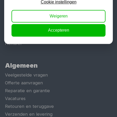
Cookie instellingen
Tig lasapparaat
Aggregaat
Weigeren
Hefbrug
Motorlift
Accepteren
Schaarlift
Heftafel
Algemeen
Veelgestelde vragen
Offerte aanvragen
Reparatie en garantie
Vacatures
Retouren en teruggave
Verzenden en levering