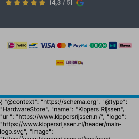
(4,3
/ 5
)
{ "@context": "https://schema.org", "@type":
"HardwareStore", "name": "Kippers Rijssen",
"url": "https://www.kippersrijssen.nl/", "logo":
"https://www.kippersrijssen.nl/header/main-
logo.svg", "image":
"https://www.kippersrijssen.nl/img/pand-