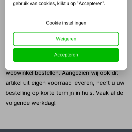
gebruik van cookies, klikt u op "Accepteren”.
Kettingen bestellen
Wanneer u in de buurt van het Overijsselse
Cookie instellingen
Rijssen bent en kettingen nodig heeft, dan
Weigeren
kunt u deze hier direct in onze fysieke
vestiging af komen halen. Natuurlijk kunt u dit
Accepteren
artikel ook snel en eenvoudig in onze
webwinkel bestellen. Aangezien wij ook dit
artikel uit eigen voorraad leveren, heeft u uw
bestelling op korte termijn in huis. Vaak al de
volgende werkdag!