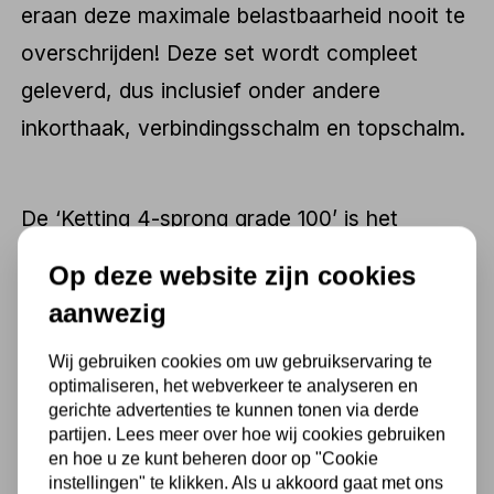
eraan deze maximale belastbaarheid nooit te
overschrijden! Deze set wordt compleet
geleverd, dus inclusief onder andere
inkorthaak, verbindingsschalm en topschalm.
De ‘Ketting 4-sprong grade 100’ is het
paradepaardje onder de kettingen. Ook deze
Op deze website zijn cookies
hijsketting heeft een lengte van 3 meter
aanwezig
(inclusief de haken). Bovendien wordt ook
Wij gebruiken cookies om uw gebruikservaring te
deze set weer compleet geleverd, dus
optimaliseren, het webverkeer te analyseren en
inclusief onder andere veiligheidshaken,
gerichte advertenties te kunnen tonen via derde
partijen. Lees meer over hoe wij cookies gebruiken
kettingen en inkorthaken.
en hoe u ze kunt beheren door op "Cookie
instellingen" te klikken. Als u akkoord gaat met ons