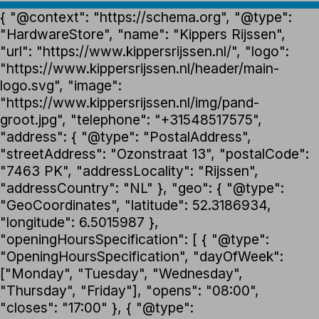
{ "@context": "https://schema.org", "@type":
"HardwareStore", "name": "Kippers Rijssen",
"url": "https://www.kippersrijssen.nl/", "logo":
"https://www.kippersrijssen.nl/header/main-
logo.svg", "image":
"https://www.kippersrijssen.nl/img/pand-
groot.jpg", "telephone": "+31548517575",
"address": { "@type": "PostalAddress",
"streetAddress": "Ozonstraat 13", "postalCode":
"7463 PK", "addressLocality": "Rijssen",
"addressCountry": "NL" }, "geo": { "@type":
"GeoCoordinates", "latitude": 52.3186934,
"longitude": 6.5015987 },
"openingHoursSpecification": [ { "@type":
"OpeningHoursSpecification", "dayOfWeek":
["Monday", "Tuesday", "Wednesday",
"Thursday", "Friday"], "opens": "08:00",
"closes": "17:00" }, { "@type":