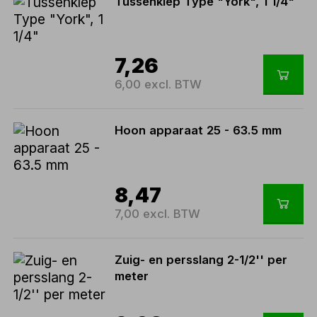
Tussenklep Type "York", 1 1/4"
7,26
6,00 excl. BTW
Hoon apparaat 25 - 63.5 mm
8,47
7,00 excl. BTW
Zuig- en persslang 2-1/2'' per
meter