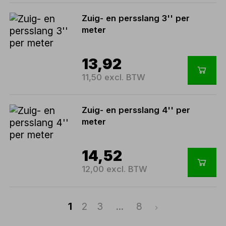
Zuig- en persslang 3'' per
meter
13,92
11,50 excl. BTW
Zuig- en persslang 4'' per
meter
14,52
12,00 excl. BTW
1
2
3
...
8