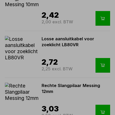
2,42
2,00 excl. BTW
Losse aansluitkabel voor
zoeklicht LB80VR
2,72
2,25 excl. BTW
Rechte Slangpilaar Messing
12mm
3,03