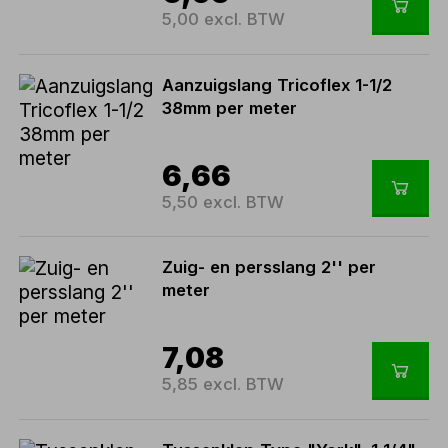
5,00 excl. BTW
Aanzuigslang Tricoflex 1-1/2
38mm per meter
6,66
5,50 excl. BTW
Zuig- en persslang 2'' per
meter
7,08
5,85 excl. BTW