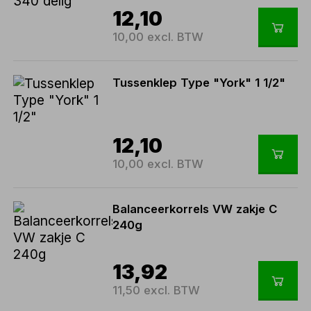
12,10
10,00 excl. BTW
Tussenklep Type "York" 1 1/2"
12,10
10,00 excl. BTW
Balanceerkorrels VW zakje C
240g
13,92
11,50 excl. BTW