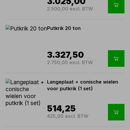
3.025,00
2.500,00 excl. BTW
Putkrik 20 ton
3.327,50
2.750,00 excl. BTW
Langeplaat + conische wielen
voor putkrik (1 set)
514,25
425,00 excl. BTW