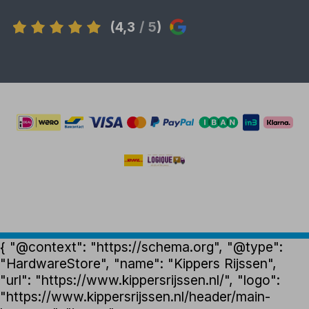
(4,3
/ 5
)
{ "@context": "https://schema.org", "@type":
"HardwareStore", "name": "Kippers Rijssen",
"url": "https://www.kippersrijssen.nl/", "logo":
"https://www.kippersrijssen.nl/header/main-