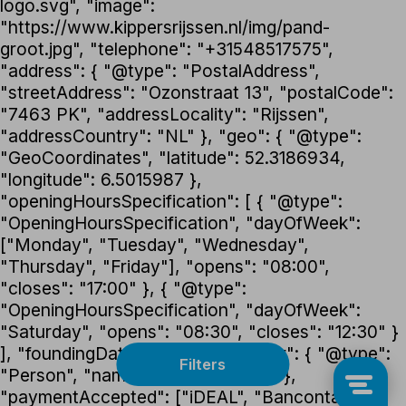
logo.svg", "image":
"https://www.kippersrijssen.nl/img/pand-
groot.jpg", "telephone": "+31548517575",
"address": { "@type": "PostalAddress",
"streetAddress": "Ozonstraat 13", "postalCode":
"7463 PK", "addressLocality": "Rijssen",
"addressCountry": "NL" }, "geo": { "@type":
"GeoCoordinates", "latitude": 52.3186934,
"longitude": 6.5015987 },
"openingHoursSpecification": [ { "@type":
"OpeningHoursSpecification", "dayOfWeek":
["Monday", "Tuesday", "Wednesday",
"Thursday", "Friday"], "opens": "08:00",
"closes": "17:00" }, { "@type":
"OpeningHoursSpecification", "dayOfWeek":
"Saturday", "opens": "08:30", "closes": "12:30" }
], "foundingDate": "1992", "founder": { "@type":
Filters
"Person", "name": "Henk Kippers" },
"paymentAccepted": ["iDEAL", "Bancontact",