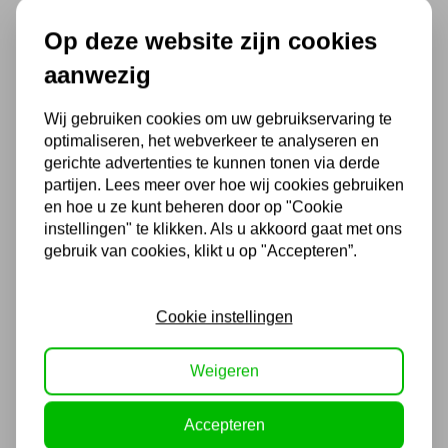
gebruikt?
Op deze website zijn cookies
Een putkrik wordt gebruikt om wielvrij te
aanwezig
kunnen heffen. Om alle werkzaamheden aan
Wij gebruiken cookies om uw gebruikservaring te
een auto uit te kunnen voeren, moet een
optimaliseren, het webverkeer te analyseren en
auto niet alleen normaal geheven kunnen
gerichte advertenties te kunnen tonen via derde
partijen. Lees meer over hoe wij cookies gebruiken
worden, maar ook wielvrij. Daarom is een 4-
en hoe u ze kunt beheren door op "Cookie
koloms hefbrug niet handig om alleen te
instellingen" te klikken. Als u akkoord gaat met ons
gebruik van cookies, klikt u op "Accepteren”.
hebben. Als er weinig ruimte is en er ook
APK-keuringen gedaan moeten worden, is
Cookie instellingen
het handig om hier hulpmiddelen voor op de
hefbrug te kunnen zetten.
Weigeren
Accepteren
Daarom wordt er vaak gekozen voor een