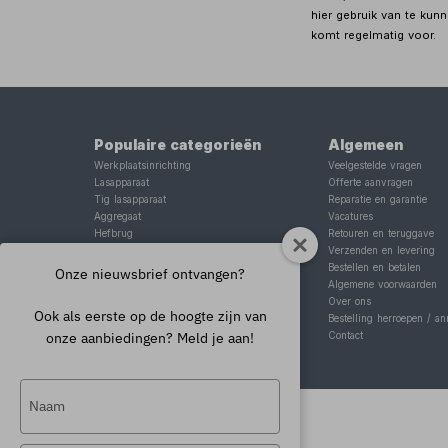
hier gebruik van te kunn
komt regelmatig voor.
Populaire categorieën
Algemeen
Werkplaatsinrichting
Veelgestelde vragen
Lasapparaat
Offerte aanvragen
Tig lasapparaat
Reparatie en garantie
Aggregaat
Vacatures
Hefbrug
Retouren en teruggave
Motorlift
Verzenden en levering
Schaarlift
Bestellen en betalen
Onze nieuwsbrief ontvangen?
Heftafel
Algemene voorwaarden
Over ons
Ook als eerste op de hoogte zijn van
Bestelling herroepen / an
onze aanbiedingen? Meld je aan!
Contact
Typ
je
naam