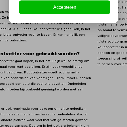
goede ventilatie 
Accepteren
minimaliseren. He
en vaak gebruikt voor het schoonmaken van
handschoenen en v
n. Ze hebben deze naam omdat ze erg goed zijn in het
oogcontact te ver
 veel met motorolie of een andere vorm van vet werkt,
juiste manier op 
ebruikt. Als u ideaal koudontvetter wilt gebruiken, is het
op brand te vermin
e juiste ontvetter voor te kiezen. Er kan namelijk een
veiligheidsvoorsch
sen de ontvetters.
juiste voorzorgsm
koudontvetter in 
schoon en goed ond
ntvetter voor gebruikt worden?
toepassing of vei
tvetter gaat kopen, is het natuurlijk wel zo prettig om
te nemen voor pro
maal voor kunt gebruiken. Er zijn vaak verschillende
kunt gebruiken. Koudontvetter wordt voornamelijk
gen van onderdelen van voertuigen. Hierbij moet u denken
oorbeeld een auto die veel olie bevatten. Onderdelen
uto moeten bijvoorbeeld gereinigd worden met een
 er ook regelmatig voor gekozen om dit te gebruiken
vettig gereedschap en mechanische onderdelen. Vooral
 andere plekken waar veel met vettige stoffen gewerkt
ter goed van pas. Daarom is het ook erg belangrijk om