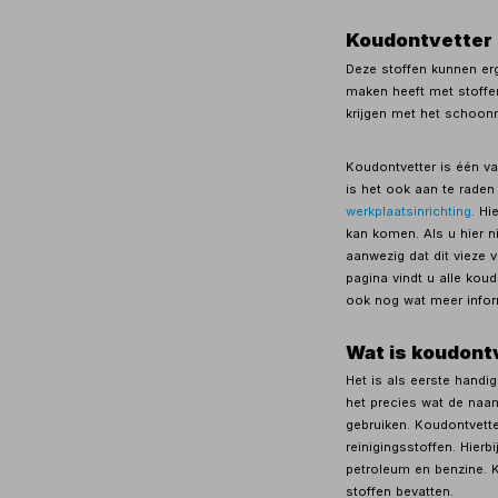
Koudontvetter
Deze stoffen kunnen erg
maken heeft met stoffen
krijgen met het schoon
Koudontvetter is één v
is het ook aan te raden
werkplaatsinrichting
. Hi
kan komen. Als u hier n
aanwezig dat dit vieze v
pagina vindt u alle koud
ook nog wat meer infor
Wat is koudont
Het is als eerste handig
het precies wat de naam
gebruiken. Koudontvette
reinigingsstoffen. Hier
petroleum en benzine. K
stoffen bevatten.