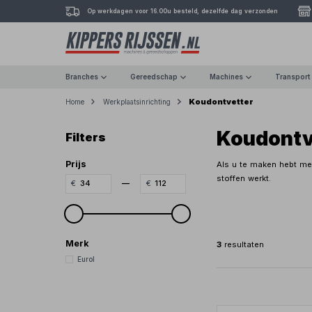
Op werkdagen voor 16.00u besteld, dezelfde dag verzonden
Branches
Gereedschap
Machines
Transport
Koudontvetter
Home
Werkplaatsinrichting
Koudontv
Filters
Prijs
Als u te maken hebt met
stoffen werkt.
—
Merk
3
resultaten
Eurol