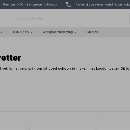
Meer dan 1400 m2 showroom in Rijssen
Advies of een offerte nodig? Neem recht
Tuin & park
Werkplaatsinrichting
Merken
etter
 vet, is het belangrijk om dit goed schoon te maken met koudontvetter. Dit is 
1