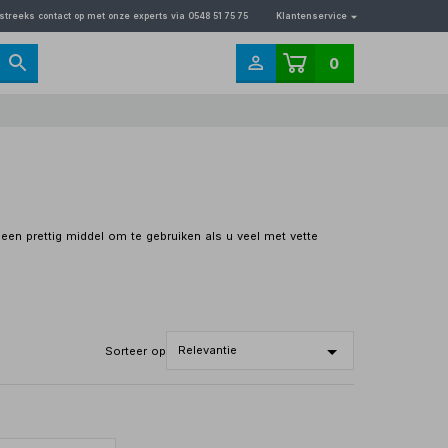
streeks contact op met onze experts via 0548 51 75 75
Klantenservice
0
een prettig middel om te gebruiken als u veel met vette
Sorteer op