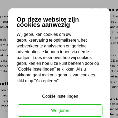
Het kopen 
 vervelend zijn om schoon te krijgen. Vooral als u te
Het kopen van kou
Op deze website zijn
 zoals olie, is de kans groot dat u problemen kunt
hoe u dit het best
cookies aanwezig
maken van deze stoffen.
dingen zijn waar u
kan reinigen. Dit 
Wij gebruiken cookies om uw
handig om een zui
an de beste manieren om van vet af te komen. Daarom
gebruikservaring te optimaliseren, het
hoge kosten aan h
 om altijd koudontvetter te hebben in uw
webverkeer te analyseren en gerichte
erdoor weet u zeker dat u altijd van de olie en het vet af
advertenties te kunnen tonen via derde
iet zo snel mogelijk vanaf komt, is de kans namelijk
Bij het gebruik va
partijen. Lees meer over hoe wij cookies
lekken worden die lastig te verwijderen zijn. Op deze
zorgen dat u CE ge
gebruiken en hoe u ze kunt beheren door op
ontvetter die bij te bieden hebben. Verder vindt u hier
het duurzaam is, 
"Cookie instellingen" te klikken. Als u
matie over koudontvetter.
maken met het mi
akkoord gaat met ons gebruik van cookies,
veiligheid is het 
klikt u op "Accepteren”.
u meer wilt weten 
vetter?
kijken. Verder kun
 om te weten wat koudontvetter precies is. Eigenlijk is
 zegt. Het is namelijk een ontvetter die u koud kunt
Cookie instellingen
Veiligheid en 
r is eigenlijk een verzamelnaam voor vluchtige
Veiligheid is een 
bij moet u denken aan stoffen zoals wasbenzine,
omdat het gaat om
Weigeren
oudontvetters zijn stoffen die vluchtig zijn en VOS
bevatten. Bij het 