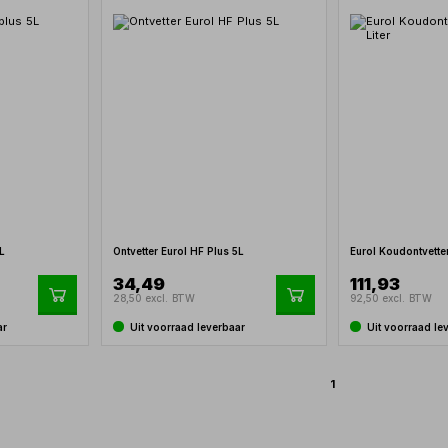
5L
Ontvetter Eurol HF Plus 5L
Eurol Koudontvetter
34,49
111,93
28,50 excl. BTW
92,50 excl. BTW
ar
Uit voorraad leverbaar
Uit voorraad le
1