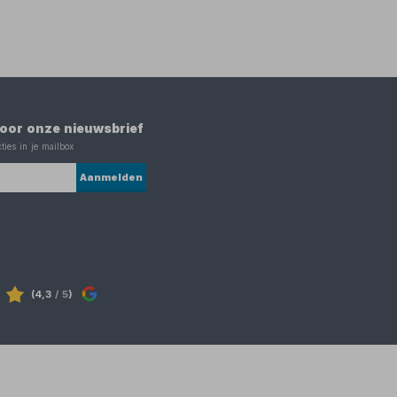
 voor onze nieuwsbrief
ties in je mailbox
Aanmelden
(4,3
/ 5
)