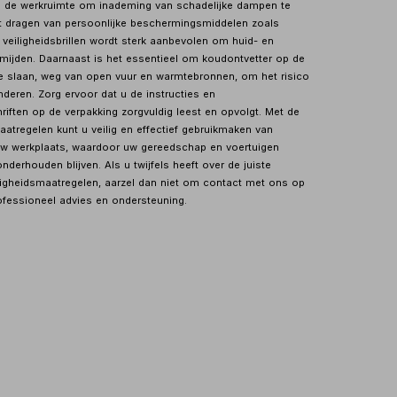
in de werkruimte om inademing van schadelijke dampen te
t dragen van persoonlijke beschermingsmiddelen zoals
eiligheidsbrillen wordt sterk aanbevolen om huid- en
mijden. Daarnaast is het essentieel om koudontvetter op de
te slaan, weg van open vuur en warmtebronnen, om het risico
deren. Zorg ervoor dat u de instructies en
riften op de verpakking zorgvuldig leest en opvolgt. Met de
aatregelen kunt u veilig en effectief gebruikmaken van
uw werkplaats, waardoor uw gereedschap en voertuigen
erhouden blijven. Als u twijfels heeft over de juiste
ligheidsmaatregelen, aarzel dan niet om contact met ons op
fessioneel advies en ondersteuning.