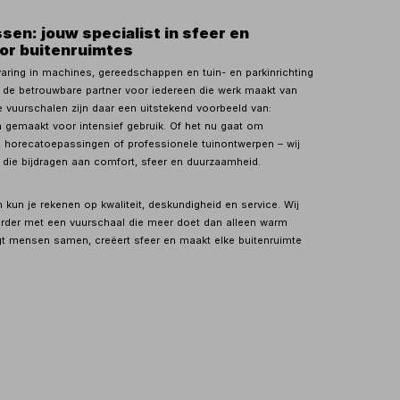
ssen: jouw specialist in sfeer en
oor buitenruimtes
varing in machines, gereedschappen en tuin- en parkinrichting
n de betrouwbare partner voor iedereen die werk maakt van
e vuurschalen zijn daar een uitstekend voorbeeld van:
en gemaakt voor intensief gebruik. Of het nu gaat om
n, horecatoepassingen of professionele tuinontwerpen – wij
 die bijdragen aan comfort, sfeer en duurzaamheid.
n kun je rekenen op kwaliteit, deskundigheid en service. Wij
erder met een vuurschaal die meer doet dan alleen warm
t mensen samen, creëert sfeer en maakt elke buitenruimte