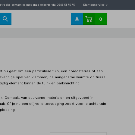
streeks contact op met onze experts via 0548 51 75 75
Klantenservice
0
et nu gaat om een particuliere tuin, een horecaterras of een
et levendige spel van vlammen, de aangename warmte op frisse
ijdig element binnen de tuin- en parkinrichting.
bruik. Gemaakt van duurzame materialen en uitgevoerd in
mak. Of je nu een stijlvolle toevoeging zoekt voor je achtertuin
plossing.