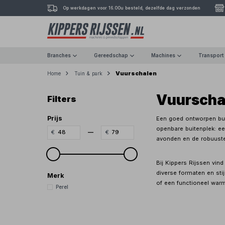
Op werkdagen voor 16.00u besteld, dezelfde dag verzonden
Branches
Gereedschap
Machines
Transport
Vuurschalen
Home
Tuin & park
Vuurscha
Filters
Prijs
Een goed ontworpen buit
openbare buitenplek: ee
—
avonden en de robuuste u
Bij Kippers Rijssen vin
diverse formaten en stij
Merk
of een functioneel warm
Perel