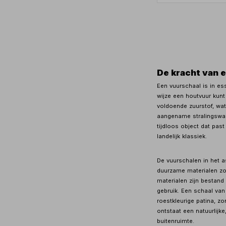
De kracht van 
Een vuurschaal is in es
wijze een houtvuur kunt
voldoende zuurstof, wat
aangename stralingswar
tijdloos object dat pas
landelijk klassiek.
De vuurschalen in het a
duurzame materialen zoa
materialen zijn bestand
gebruik. Een schaal van 
roestkleurige patina, zo
ontstaat een natuurlijke
buitenruimte.