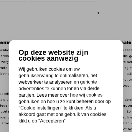
1
eenvoud en duurzaamheid
Vuurschalen
sentie een robuuste, open schaal waarin je op veilige
Bij Kippers Rijsse
Op deze website zijn
 stoken. Door het open ontwerp krijgt het vuur
vuurschalen die ge
cookies aanwezig
 zorgt voor een mooie, stabiele vlam en een
een compacte scha
mte. De eenvoud van het principe maakt het tot een
de horeca of bij 
Wij gebruiken cookies om uw
t binnen elke buitenomgeving – van strak modern tot
afmetingen en sti
gebruikservaring te optimaliseren, het
design en function
webverkeer te analyseren en gerichte
alleen mooi oogt,
advertenties te kunnen tonen via derde
ssortiment van Kippers Rijssen zijn vervaardigd uit
partijen. Lees meer over hoe wij cookies
ls cortenstaal, gietijzer of dikwandig zwart staal. Deze
Onze experts denk
gebruiken en hoe u ze kunt beheren door op
 tegen hoge temperaturen, weersinvloeden en intensief
In onze showroom 
"Cookie instellingen" te klikken. Als u
cortenstaal krijgt na verloop van tijd een karakteristieke
en vergelijken. Zo
akkoord gaat met ons gebruik van cookies,
nder dat dit afbreuk doet aan de stevigheid. Hierdoor
materiaalgebruik 
klikt u op "Accepteren”.
, stoere uitstraling die naadloos opgaat in de
voorraad leveren w
groensector of ho