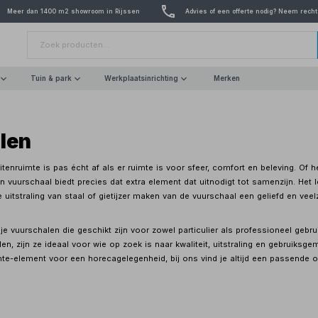
Meer dan 1400 m2 showroom in Rijssen
Advies of een offerte nodig? Neem recht
Tuin & park
Werkplaatsinrichting
Merken
len
enruimte is pas écht af als er ruimte is voor sfeer, comfort en beleving. Of h
n vuurschaal biedt precies dat extra element dat uitnodigt tot samenzijn. H
itstraling van staal of gietijzer maken van de vuurschaal een geliefd en veelz
d je vuurschalen die geschikt zijn voor zowel particulier als professioneel ge
len, zijn ze ideaal voor wie op zoek is naar kwaliteit, uitstraling en gebruiksge
te-element voor een horecagelegenheid, bij ons vind je altijd een passende o