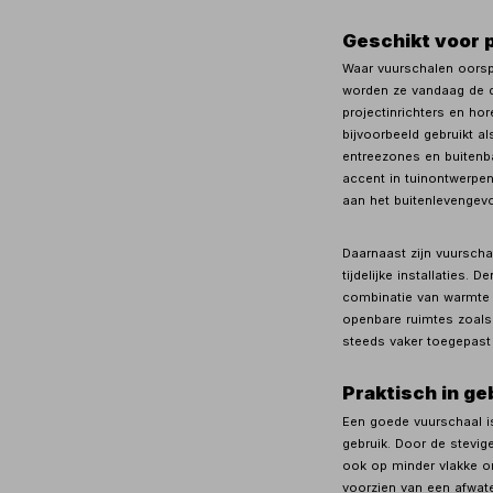
Geschikt voor p
Waar vuurschalen oorspro
worden ze vandaag de d
projectinrichters en h
bijvoorbeeld gebruikt al
entreezones en buitenba
accent in tuinontwerpen,
aan het buitenlevengevo
Daarnaast zijn vuurscha
tijdelijke installaties. 
combinatie van warmte 
openbare ruimtes zoals
steeds vaker toegepast
Praktisch in g
Een goede vuurschaal is
gebruik. Door de stevige
ook op minder vlakke on
voorzien van een afwat