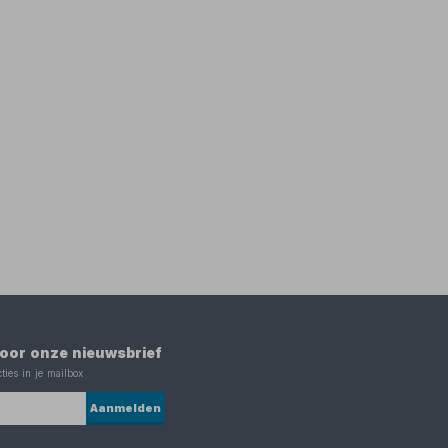
 voor onze nieuwsbrief
ties in je mailbox
Aanmelden