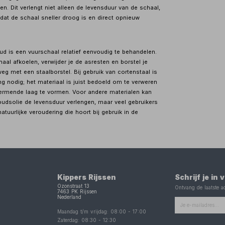
en. Dit verlengt niet alleen de levensduur van de schaal,
dat de schaal sneller droog is en direct opnieuw
ud is een vuurschaal relatief eenvoudig te behandelen.
haal afkoelen, verwijder je de asresten en borstel je
eg met een staalborstel. Bij gebruik van cortenstaal is
g nodig; het materiaal is juist bedoeld om te verweren
rmende laag te vormen. Voor andere materialen kan
udsolie de levensduur verlengen, maar veel gebruikers
tuurlijke veroudering die hoort bij gebruik in de
Kippers Rijssen
Schrijf je in
Ozonstraat 13
Ontvang de laatste ac
7463 PK
Rijssen
Nederland
Maandag t/m vrijdag:
08:00
-
17:00
Zaterdag:
08:30
-
12:30