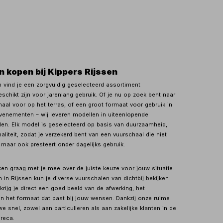
 kopen bij Kippers Rijssen
n vind je een zorgvuldig geselecteerd assortiment
schikt zijn voor jarenlang gebruik. Of je nu op zoek bent naar
al voor op het terras, of een groot formaat voor gebruik in
evenementen – wij leveren modellen in uiteenlopende
jlen. Elk model is geselecteerd op basis van duurzaamheid,
aliteit, zodat je verzekerd bent van een vuurschaal die niet
 maar ook presteert onder dagelijks gebruik.
en graag met je mee over de juiste keuze voor jouw situatie.
in Rijssen kun je diverse vuurschalen van dichtbij bekijken
 krijg je direct een goed beeld van de afwerking, het
en het formaat dat past bij jouw wensen. Dankzij onze ruime
e snel, zowel aan particulieren als aan zakelijke klanten in de
reca.