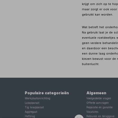
krijgt om zich op te hop
maar zorgt er ook voor 
gebruikt kan worden.
Wat betreft het onderho
Na gebruik laat je de sc
eventuele roetdeeltjes w
geen verdere behandelin
en daardoor een besche
een dunne laag onderho
kiezen bewust voor de na
buitenlucht.
Populaire categorieën
Algemeen
Werkplaatsinrichting
Veelgestelde vragen
Lasapparaat
Offerte aanvragen
Tig lasapparaat
Reparatie en garantie
Aggregaat
Vacatures
Hefbrug
Retouren en teruggave