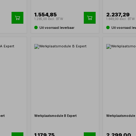
1.554,85
2.237,29
1.285,00 excl. BTW
1.849,00 excl. BTW
Uit voorraad leverbaar
Uit voorraad le
ert
Werkplaatsmodule B Expert
Werkplaatsmodule 
1.179,75
2.299,00