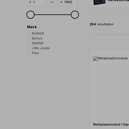
Gereedscha
—
254
resultaten
Merk
BUNKER
Bullram
DRAPER
Little Jumbo
Pillar
Werkplaatsmodule 1 Exp