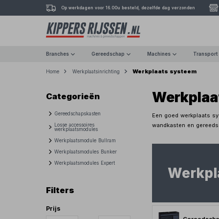
Op werkdagen voor 16.00u besteld, dezelfde dag verzonden
Branches
Gereedschap
Machines
Transport
Werkplaats systeem
Home
Werkplaatsinrichting
Werkplaa
Categorieën
Gereedschapskasten
Een goed werkplaats sy
wandkasten en gereedsch
Losse accessoires
werkplaatsmodules
Werkplaatsmodule Bullram
Werkplaatsmodules Bunker
Werkplaatsmodules Expert
Werkpl
Filters
Prijs