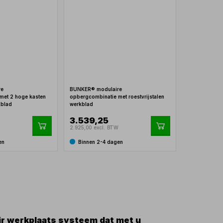
re
BUNKER® modulaire
met 2 hoge kasten
opbergcombinatie met roestvrijstalen
kblad
werkblad
3.539,25
2.925,00 excl. BTW
en
Binnen 2-4 dagen
r werkplaats systeem dat met u