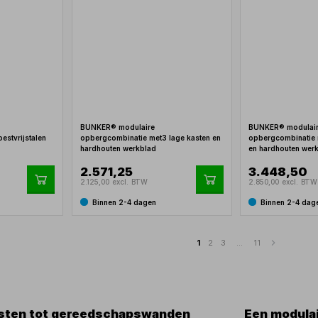
BUNKER® modulaire
BUNKER® modulai
estvrijstalen
opbergcombinatie met3 lage kasten en
opbergcombinatie 
hardhouten werkblad
en hardhouten wer
2.571,25
3.448,50
2.125,00 excl. BTW
2.850,00 excl. BTW
Binnen 2-4 dagen
Binnen 2-4 dag
1
2
3
...
11
asten tot gereedschapswanden
Een modulai