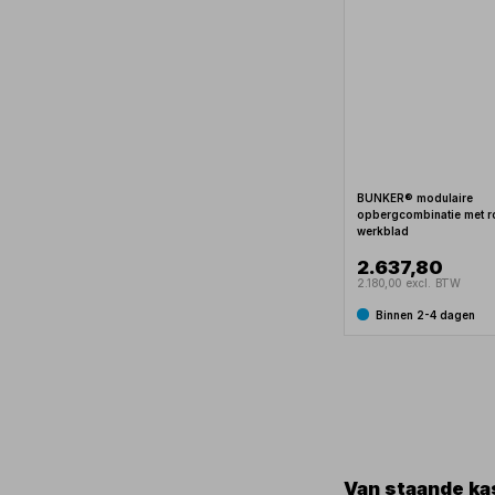
BUNKER® modulaire
opbergcombinatie met ro
werkblad
2.637,80
2.180,00 excl. BTW
Binnen 2-4 dagen
Van staande k