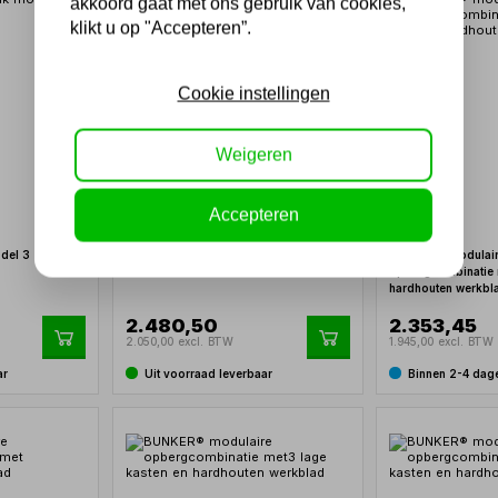
akkoord gaat met ons gebruik van cookies,
klikt u op "Accepteren”.
Cookie instellingen
Weigeren
Accepteren
del 3 -
Industriële werkbank model 4 - WBG04
BUNKER® modulai
opbergcombinatie 
hardhouten werkbl
2.480,50
2.353,45
2.050,00 excl. BTW
1.945,00 excl. BTW
ar
Uit voorraad leverbaar
Binnen 2-4 dag