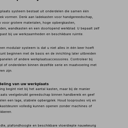
plaats systeem bestaat uit onderdelen die samen één
lek vormen. Denk aan ladekasten voor handgereedschap,
 voor grotere materialen, hoge opbergkasten,
en, wandkasten en een doorlopend werkblad. U bepaalt zelf
past bij uw werkzaamheden en beschikbare ruimte.
en modulair systeem is dat u niet alles in één keer hoeft
kunt beginnen met de basis en de inrichting later uitbreiden
 panelen of andere werkplaatsaccessoires. Controleer bij
tijd of onderdelen binnen dezelfde serie en maatvoering met
en zijn.
ndeling van uw werkplaats
ng begint niet bij het aantal kasten, maar bij de manier
laats veelgebruikt gereedschap binnen handbereik en geef
len een lage, stabiele opbergplek. Houd looproutes vrij en
 kastdeuren volledig kunnen openen zonder machines of
kkeren.
te, plafondhoogte en beschikbare vloerdiepte nauwkeurig