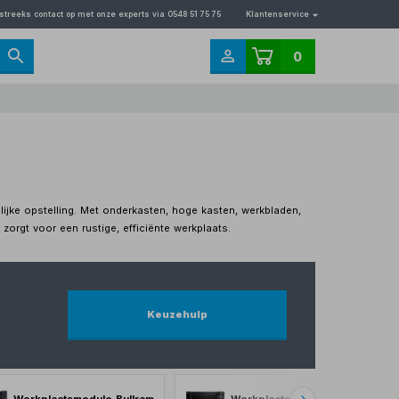
streeks contact op met onze experts via 0548 51 75 75
Klantenservice
0
jke opstelling. Met onderkasten, hoge kasten, werkbladen,
orgt voor een rustige, efficiënte werkplaats.
Keuzehulp