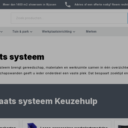
Meer dan 1400 m2 showroom in Rijssen
Advies of een offerte nodig? Neem recht
Tuin & park
Werkplaatsinrichting
Merken
ts systeem
steem brengt gereedschap, materialen en werkruimte samen in één overzichteli
apswanden geeft u ieder onderdeel een vaste plek. Dat bespaart zoektijd en z
aats systeem Keuzehulp