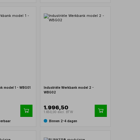
ank model 1 - WBG01
Industriële Werkbank model 2 -
WBG02
1.996,50
1.650,00 excl. BTW
verbaar
Binnen 2-4 dagen