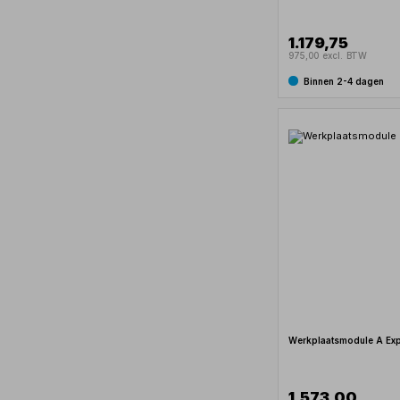
1.179,75
975,00 excl. BTW
Binnen 2-4 dagen
Werkplaatsmodule A Exp
1.573,00