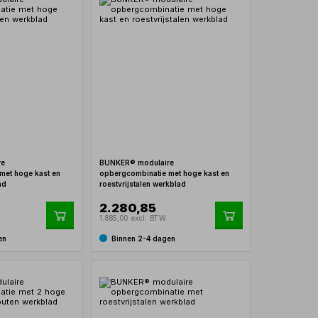
re
BUNKER® modulaire
met hoge kast en
opbergcombinatie met hoge kast en
ad
roestvrijstalen werkblad
2.280,85
1.885,00 excl. BTW
en
Binnen 2-4 dagen