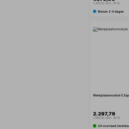
1.300,00 excl. BTW
Binnen 2-4 dagen
Werkplaatsmodule E Exp
2.297,79
1.899,00 excl. BTW
Uit voorraad leverba