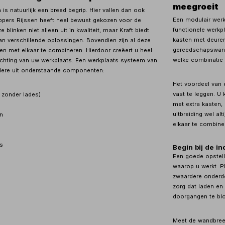
meegroeit
is natuurlijk een breed begrip. Hier vallen dan ook
Een modulair werk
ippers Rijssen heeft heel bewust gekozen voor de
functionele werkp
 blinken niet alleen uit in kwaliteit, maar Kraft biedt
kasten met deuren
n verschillende oplossingen. Bovendien zijn al deze
gereedschapswand
en met elkaar te combineren. Hierdoor creëert u heel
welke combinatie 
ichting van uw werkplaats. Een werkplaats systeem van
dere uit onderstaande componenten:
Het voordeel van e
vast te leggen. U 
 zonder lades)
met extra kasten,
uitbreiding wel al
n
elkaar te combiner
s
Begin bij de i
Een goede opstelli
waarop u werkt. P
zwaardere onderde
zorg dat laden en
doorgangen te blo
Meet de wandbreed