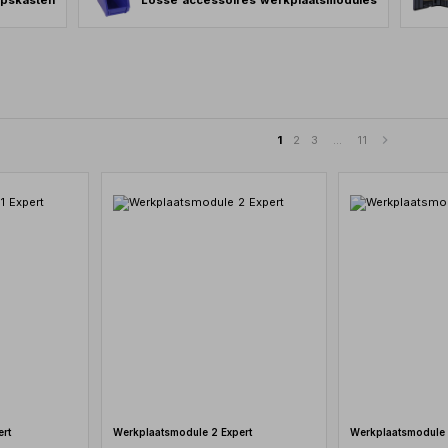
pskasten
Losse accessoires werkplaatsmodules
1
2
3
...
11
ert
Werkplaatsmodule 2 Expert
Werkplaatsmodule 