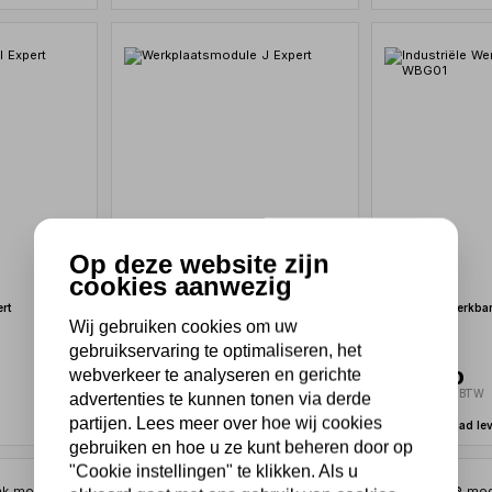
Op deze website zijn
cookies aanwezig
rt
Werkplaatsmodule J Expert
Industriële Werkb
Wij gebruiken cookies om uw
gebruikservaring te optimaliseren, het
webverkeer te analyseren en gerichte
4.416,50
1.331,00
3.650,00 excl. BTW
1.100,00 excl. BTW
advertenties te kunnen tonen via derde
partijen. Lees meer over hoe wij cookies
Binnen 2-4 dagen
Uit voorraad le
gebruiken en hoe u ze kunt beheren door op
"Cookie instellingen" te klikken. Als u