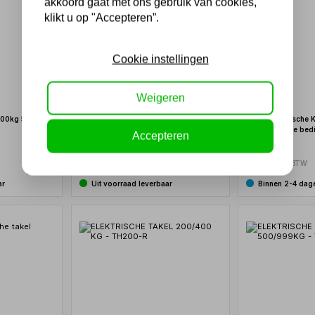
akkoord gaat met ons gebruik van cookies,
klikt u op "Accepteren”.
Cookie instellingen
Weigeren
 500kg 5,5m
Torso Elektrische Kettingtakel 500 kg
Torso Elektrische K
met draadloze bediening
met draadloze bed
Accepteren
514,25
786,50
425,00 excl. BTW
650,00 excl. BTW
ar
Uit voorraad leverbaar
Binnen 2-4 dag