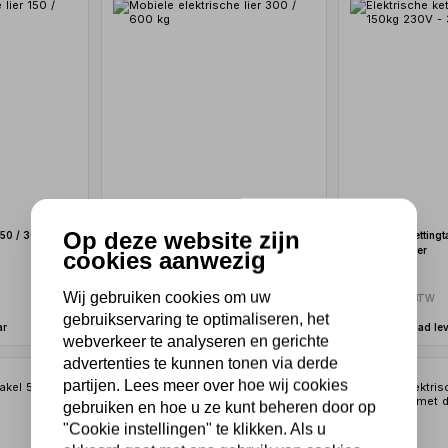
Op deze website zijn
 150 / 300 kg
Mobiele elektrische lier 300 / 600 kg
Elektrische kettin
230V - 3 Meter
cookies aanwezig
199,65
169,40
Wij gebruiken cookies om uw
165,00 excl. BTW
140,00 excl. BTW
gebruikservaring te optimaliseren, het
ar
Binnen 2-4 dagen
Uit voorraad le
webverkeer te analyseren en gerichte
advertenties te kunnen tonen via derde
partijen. Lees meer over hoe wij cookies
gebruiken en hoe u ze kunt beheren door op
"Cookie instellingen" te klikken. Als u