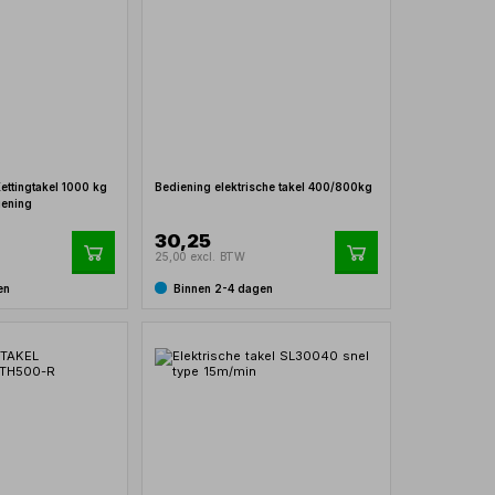
ettingtakel 1000 kg
Bediening elektrische takel 400/800kg
iening
30,25
25,00 excl. BTW
en
Binnen 2-4 dagen