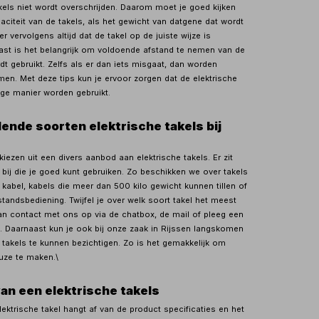
akels niet wordt overschrijden. Daarom moet je goed kijken
citeit van de takels, als het gewicht van datgene dat wordt
r vervolgens altijd dat de takel op de juiste wijze is
ast is het belangrijk om voldoende afstand te nemen van de
dt gebruikt. Zelfs als er dan iets misgaat, dan worden
en. Met deze tips kun je ervoor zorgen dat de elektrische
ige manier worden gebruikt.
lende soorten elektrische takels bij
 kiezen uit een divers aanbod aan elektrische takels. Er zit
 bij die je goed kunt gebruiken. Zo beschikken we over takels
kabel, kabels die meer dan 500 kilo gewicht kunnen tillen of
tandsbediening. Twijfel je over welk soort takel het meest
an contact met ons op via de chatbox, de mail of pleeg een
e. Daarnaast kun je ook bij onze zaak in Rijssen langskomen
 takels te kunnen bezichtigen. Zo is het gemakkelijk om
euze te maken.\
an een elektrische takels
lektrische takel hangt af van de product specificaties en het