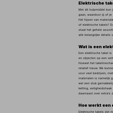
Elektrische tak
Met dit hulpmiddel kun j
gaan, waardoor jij of j
Het hijsen van material
of elektrische takels? 
staat het gehele assor
alle belangrijke details 
Wat is een elek
Een elektrische takel i
en objecten op een vert
Hoewel het takelmechani
relatief nieuw. We kunne
voor veel bedrijven, me
materialen is namelijk 
wel een stuk gemakkelij
ketting, veiligheidshaa
daarnaast over extra’s 
Hoe werkt een e
Elektrische takels zijn 