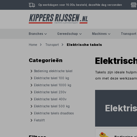
Op werkdagen voor 16.00u besteld, dezelfde dag verzonden
Branches
Gereedschap
Machines
Transport
Elektrische takels
Home
Transport
Elektrisc
Categorieën
Bediening elektrische takel
Takels zijn ideale hulp
om met deze werkzaamhe
Elektrische takel 100 kg
Elektrische takel 1000 kg
Elektrische takel 230v
Elektrische takel 400v
Elektri
Elektrische takel 500 kg
Elektrische takels draadloos
Fietslift