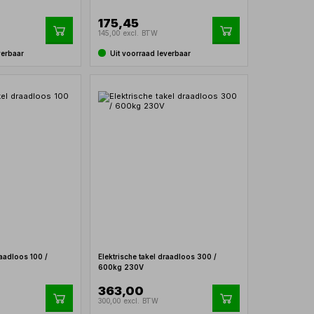
175,45
145,00 excl. BTW
verbaar
Uit voorraad leverbaar
raadloos 100 /
Elektrische takel draadloos 300 /
600kg 230V
363,00
300,00 excl. BTW