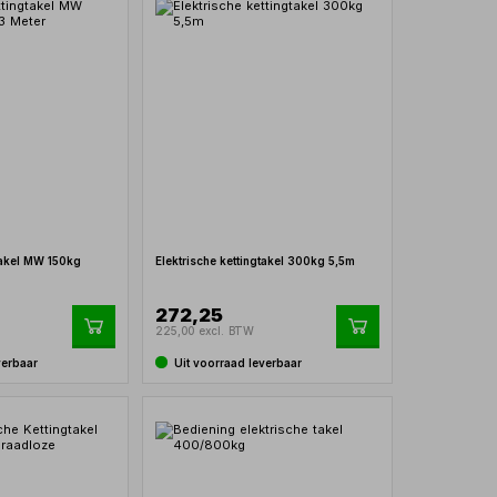
gtakel MW 150kg
Elektrische kettingtakel 300kg 5,5m
272,25
225,00 excl. BTW
verbaar
Uit voorraad leverbaar