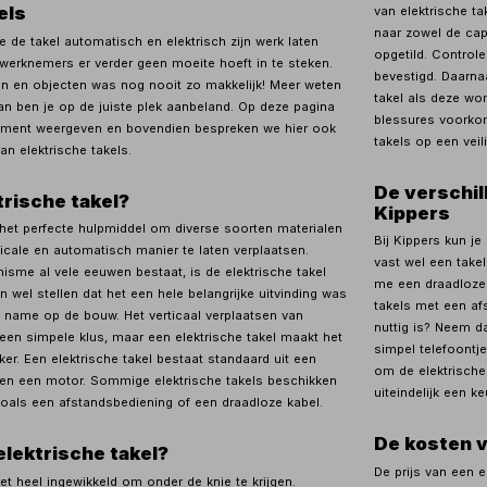
els
van elektrische t
naar zowel de capa
e de takel automatisch en elektrisch zijn werk laten
opgetild. Controlee
e werknemers er verder geen moeite hoeft in te steken.
bevestigd. Daarna
en en objecten was nog nooit zo makkelijk! Meer weten
takel als deze wor
Dan ben je op de juiste plek aanbeland. Op deze pagina
blessures voorkom
timent weergeven en bovendien bespreken we hier ook
takels op een veil
van elektrische takels.
De verschil
trische takel?
Kippers
s het perfecte hulpmiddel om diverse soorten materialen
Bij Kippers kun je
icale en automatisch manier te laten verplaatsen.
vast wel een takel
sme al vele eeuwen bestaat, is de elektrische takel
me een draadloze 
n wel stellen dat het een hele belangrijke uitvinding was
takels met een afs
t name op de bouw. Het verticaal verplaatsen van
nuttig is? Neem d
geen simpele klus, maar een elektrische takel maakt het
simpel telefoontj
ker. Een elektrische takel bestaat standaard uit een
om de elektrische
k en een motor. Sommige elektrische takels beschikken
uiteindelijk een k
zoals een afstandsbediening of een draadloze kabel.
De kosten v
lektrische takel?
De prijs van een e
niet heel ingewikkeld om onder de knie te krijgen.