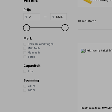
Filters
Bediening el
Prijs
—
81
resultaten
Merk
Delta Hijswerktuigen
MW Tools
Mammuth
Torso
Capaciteit
1 ton
Spanning
230 V
400 V
Elektrische takel MW 50