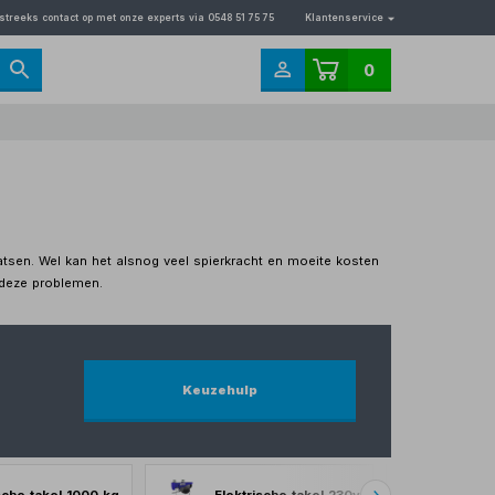
streeks contact op met onze experts via 0548 51 75 75
Klantenservice
0
aatsen. Wel kan het alsnog veel spierkracht en moeite kosten
 deze problemen.
Keuzehulp