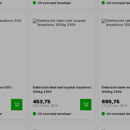
ar
Uit voorraad leverbaar
Uit voorraad le
oos 500 /
Elektrische takel met loopkat draadloos
Elektrische takel 
300kg 230V
1000kg 230V
453,75
695,75
375,00 excl. BTW
575,00 excl. BTW
ar
Uit voorraad leverbaar
Uit voorraad le