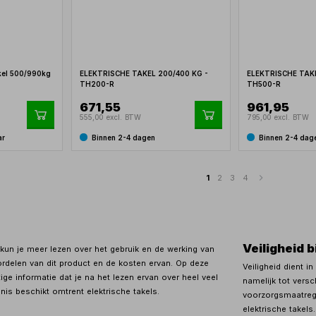
akel 500/990kg
ELEKTRISCHE TAKEL 200/400 KG -
ELEKTRISCHE TAK
TH200-R
TH500-R
671,55
961,95
555,00 excl. BTW
795,00 excl. BTW
ar
Binnen 2-4 dagen
Binnen 2-4 dag
1
2
3
4
Veiligheid b
kun je meer lezen over het gebruik en de werking van
oordelen van dit product en de kosten ervan. Op deze
Veiligheid dient in
ige informatie dat je na het lezen ervan over heel veel
namelijk tot versc
nis beschikt omtrent elektrische takels.
voorzorgsmaatrege
elektrische takels