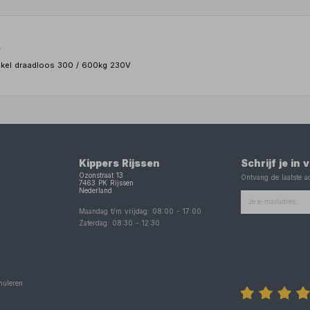
o
takel draadloos 300 / 600kg 230V
Kippers Rijssen
Schrijf je in
Ozonstraat 13
Ontvang de laatste ac
7463 PK
Rijssen
Nederland
Maandag t/m vrijdag:
08:00
-
17:00
Zaterdag:
08:30
-
12:30
nuleren