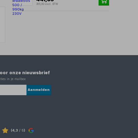
365,00 excl. BTW
 voor onze nieuwsbrief
ties in je mailbox
Aanmelden
(4,3
/ 5
)