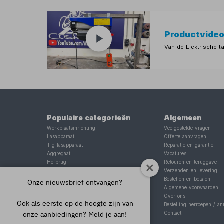
Productvide
Van de Elektrische 
Populaire categorieën
Algemeen
Werkplaatsinrichting
Veelgestelde vragen
Lasapparaat
Offerte aanvragen
Tig lasapparaat
Reparatie en garantie
Aggregaat
Vacatures
Hefbrug
Retouren en teruggave
Motorlift
Verzenden en levering
Schaarlift
Bestellen en betalen
Onze nieuwsbrief ontvangen?
Heftafel
Algemene voorwaarden
Over ons
Ook als eerste op de hoogte zijn van
Bestelling herroepen / an
onze aanbiedingen? Meld je aan!
Contact