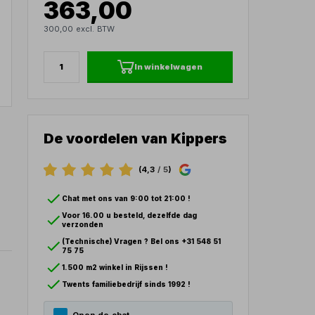
363,00
300,00 excl. BTW
In winkelwagen
De voordelen van Kippers
(4,3
/ 5
)
Chat met ons van 9:00 tot 21:00 !
Voor 16.00 u besteld, dezelfde dag
verzonden
(Technische) Vragen ? Bel ons +31 548 51
75 75
1.500 m2 winkel in Rijssen !
Twents familiebedrijf sinds 1992 !