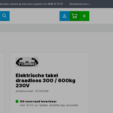
streeks contact op met onze experts via 0548 51 75 75
Klantenservice
0
Elektrische takel
draadloos 300 / 600kg
230V
Artikelnummer:
HC0600W
Uit voorraad leverbaar
Voor 16.00 uur besteld, dezelfde dag verzonden