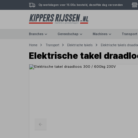
Op werkdagen voor 16.00u besteld, dezelfde dag verzonden
Branches
Gereedschap
Machines
Transport
Home
Transport
Elektrische takels
Elektrische takels draadlo
Elektrische takel draad