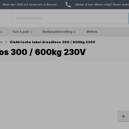
Meer dan 1400 m2 showroom in Rijssen
Advies of een offerte nodig? Neem recht
Tuin & park
Werkplaatsinrichting
Merken
Elektrische takel draadloos 300 / 600kg 230V
os
loos 300 / 600kg 230V