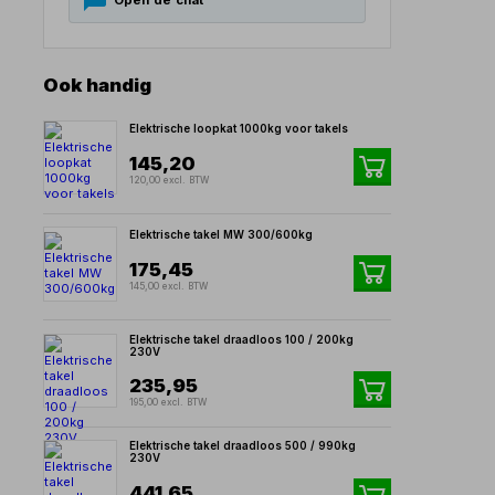
Open de chat
Ook handig
Elektrische loopkat 1000kg voor takels
145,20
120,00 excl. BTW
Elektrische takel MW 300/600kg
175,45
145,00 excl. BTW
Elektrische takel draadloos 100 / 200kg
230V
235,95
195,00 excl. BTW
Elektrische takel draadloos 500 / 990kg
230V
441,65