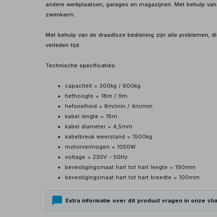
andere werkplaatsen, garages en magazijnen. Met behulp van d
zwenkarm.
Met behulp van de draadloze bediening zijn alle problemen, d
verleden tijd.
Technische specificaties:
capaciteit = 300kg / 600kg
hefhoogte = 18m / 9m
hefsnelheid = 8m/min / 4m/min
kabel lengte = 18m
kabel diameter = 4,5mm
kabelbreuk weerstand = 1500kg
motorvermogen = 1050W
voltage = 230V - 50Hz
bevestigingsmaat hart tot hart lengte = 190mm
bevestigingsmaat hart tot hart breedte = 100mm
Extra informatie over dit product vragen in onze cha