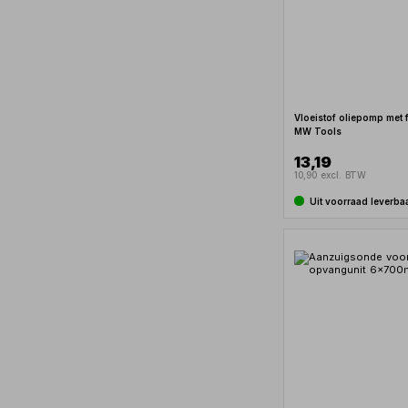
Vloeistof oliepomp met f
MW Tools
13,19
10,90 excl. BTW
Uit voorraad leverba