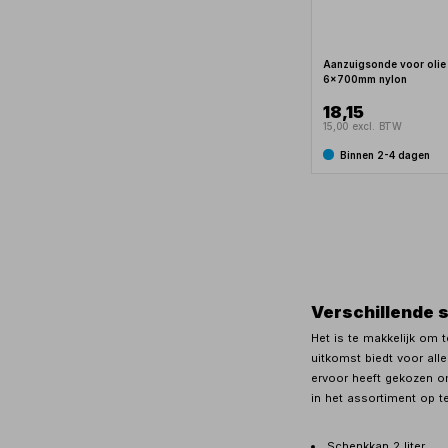
Aanzuigsonde voor olie
6x700mm nylon
18,15
15,00 excl. BTW
Binnen 2-4 dagen
Verschillende 
Het is te makkelijk om 
uitkomst biedt voor all
ervoor heeft gekozen o
in het assortiment op t
Schenkkan 2 liter