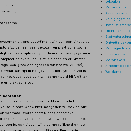
Lekbakken
it 5 liter
Motorsteunen
oor vaten)
Kabelhaspels
Reinigingsmidd
 handpomp
Installatiemater
Luchtslangen e
Stofwaterzuige
gsystemen uit ons assortiment zijn een combinatie van
Ontvetterbakke
tofafzuiger. Een veel gekozen en praktische tool en
Montagestoele
drijf de ideale oplossing. Dit type olie opvangsysteem
Uitdeuksets
ompleet geleverd, inclusief leidingen en drukmeter.
Motortakels
regel een grote opslagcapaciteit (tot wel 75 liter),
Smeermiddele
k zwaar kan zijn in het geval dat het systeem vol is.
Werklampen
nder het opvangsysteem zijn gemonteerd blijft dit ten
re en praktische tool.
 bestellen
 en informatie vind u door te klikken op het olie
euze in onze webwinkel. Aangezien wij ook de olie
en voorraad leveren heeft u deze specifieke
ijd snel in huis, veelal binnen twee werkdagen. In het
l genoeg is, dan bieden wij u de mogelijkheid om uw
 halen in onze showroom in Rijssen. Een mooie