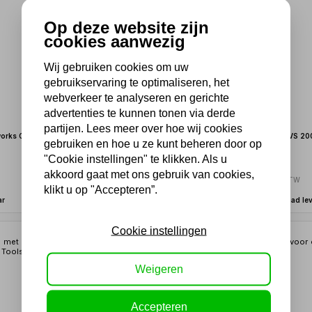
Op deze website zijn
cookies aanwezig
Wij gebruiken cookies om uw
gebruikservaring te optimaliseren, het
webverkeer te analyseren en gerichte
advertenties te kunnen tonen via derde
partijen. Lees meer over hoe wij cookies
lworks ODMP06
Vatenroller staal 200L vaten
Vatenroller RVS 20
gebruiken en hoe u ze kunt beheren door op
"Cookie instellingen" te klikken. Als u
57,48
78,65
akkoord gaat met ons gebruik van cookies,
47,50 excl. BTW
65,00 excl. BTW
klikt u op "Accepteren”.
ar
Uit voorraad leverbaar
Uit voorraad le
Cookie instellingen
Weigeren
Accepteren