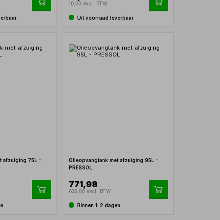
10,00 excl. BTW
verbaar
Uit voorraad leverbaar
 afzuiging 75L -
Olieopvangtank met afzuiging 95L -
PRESSOL
771,98
638,00 excl. BTW
en
Binnen 1-2 dagen