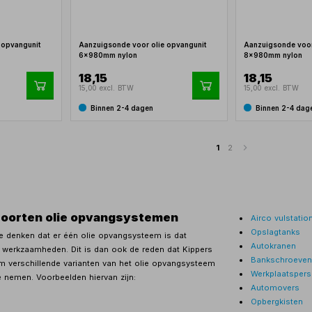
 opvangunit
Aanzuigsonde voor olie opvangunit
Aanzuigsonde voor
6x980mm nylon
8x980mm nylon
18,15
18,15
15,00 excl. BTW
15,00 excl. BTW
Binnen 2-4 dagen
Binnen 2-4 dag
1
2
soorten olie opvangsystemen
Airco vulstatio
Opslagtanks
te denken dat er één olie opvangsysteem is dat
Autokranen
e werkzaamheden. Dit is dan ook de reden dat Kippers
Bankschroeven
m verschillende varianten van het olie opvangsysteem
Werkplaatsper
e nemen. Voorbeelden hiervan zijn:
Automovers
Opbergkisten