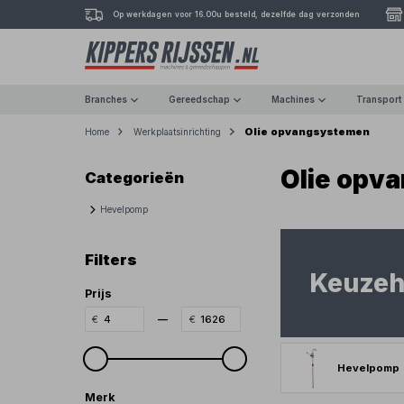
Op werkdagen voor 16.00u besteld, dezelfde dag verzonden
Branches
Gereedschap
Machines
Transport
Olie opvangsystemen
Home
Werkplaatsinrichting
Olie opv
Categorieën
Hevelpomp
Filters
Keuzeh
Prijs
—
Hevelpomp
Merk