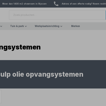
Meer dan 1400 m2 showroom in Rijssen
Advies of een offerte nodig? Neem recht
Tuin & park
Werkplaatsinrichting
Merken
angsystemen
ulp olie opvangsystemen