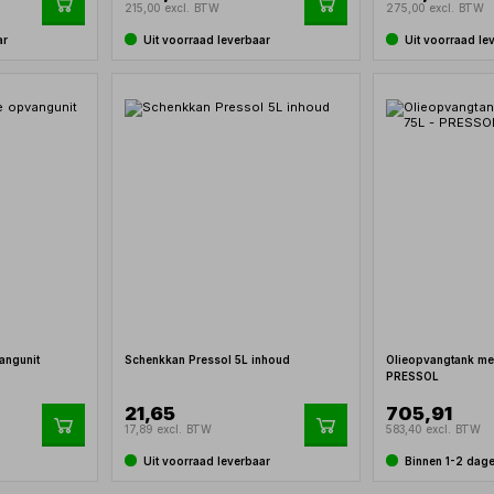
215,00 excl. BTW
275,00 excl. BTW
ar
Uit voorraad leverbaar
Uit voorraad le
angunit
Schenkkan Pressol 5L inhoud
Olieopvangtank met
PRESSOL
21,65
705,91
17,89 excl. BTW
583,40 excl. BTW
Uit voorraad leverbaar
Binnen 1-2 dag