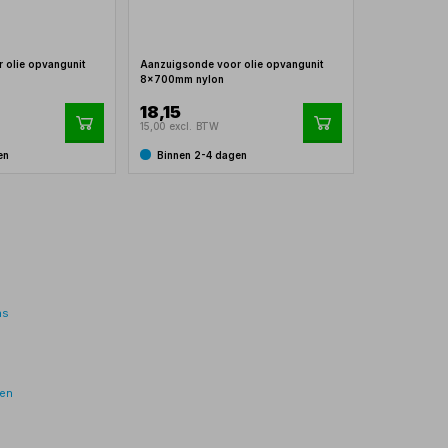
 olie opvangunit
Aanzuigsonde voor olie opvangunit
8x700mm nylon
18,15
15,00 excl. BTW
en
Binnen 2-4 dagen
ns
sen