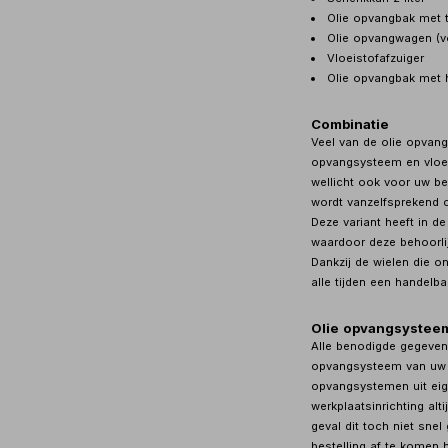
Olie opvangbak met tu
Olie opvangwagen (v
Vloeistofafzuiger
Olie opvangbak met
Combinatie
Veel van de olie opvan
opvangsysteem en vloeis
wellicht ook voor uw be
wordt vanzelfsprekend c
Deze variant heeft in de 
waardoor deze behoorlij
Dankzij de wielen die o
alle tijden een handelba
Olie opvangsysteem
Alle benodigde gegevens
opvangsysteem van uw k
opvangsystemen uit eig
werkplaatsinrichting alt
geval dit toch niet sne
bestelling af te komen