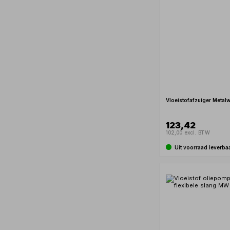
Vloeistofafzuiger Meta
123,42
102,00 excl. BTW
Uit voorraad leverba