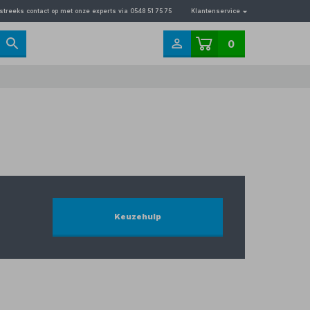
streeks contact op met onze experts via 0548 51 75 75
Klantenservice
0
Keuzehulp