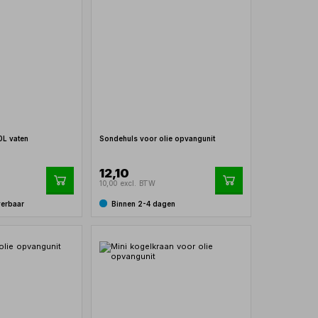
0L vaten
Sondehuls voor olie opvangunit
12,10
10,00 excl. BTW
verbaar
Binnen 2-4 dagen