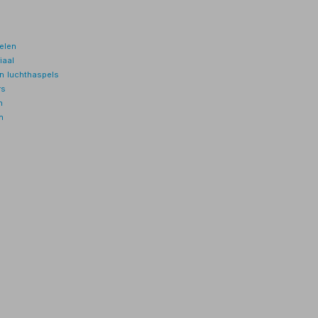
elen
iaal
n luchthaspels
rs
n
n
n