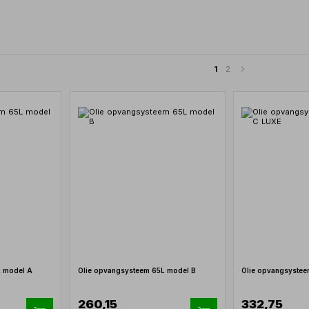
1
2
L model A
Olie opvangsysteem 65L model B
Olie opvangsystee
260,15
332,75