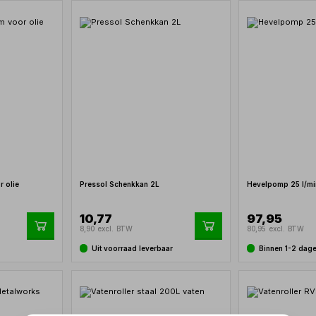
r olie
Pressol Schenkkan 2L
Hevelpomp 25 l/mi
10,77
97,95
8,90 excl. BTW
80,95 excl. BTW
Uit voorraad leverbaar
Binnen 1-2 dag