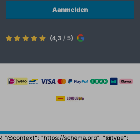
Aanmelden
(4,3
/ 5
)
{ "@context": "https://schema.org", "@type":