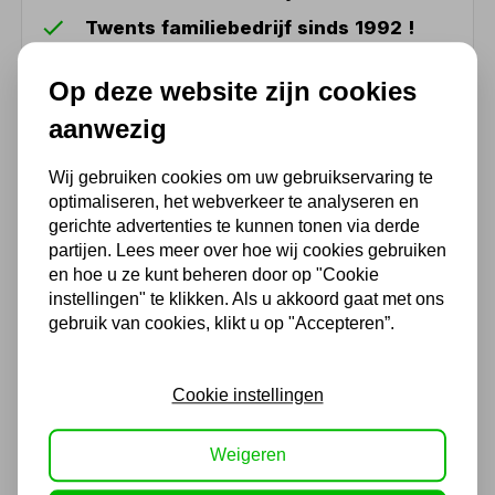
Twents familiebedrijf sinds 1992 !
Op deze website zijn cookies
Ook handig
aanwezig
Olie opvangsysteem 65L
Wij gebruiken cookies om uw gebruikservaring te
model A
optimaliseren, het webverkeer te analyseren en
gerichte advertenties te kunnen tonen via derde
223,85
partijen. Lees meer over hoe wij cookies gebruiken
185,00 excl. BTW
en hoe u ze kunt beheren door op "Cookie
instellingen" te klikken. Als u akkoord gaat met ons
gebruik van cookies, klikt u op "Accepteren”.
Olie opvangsysteem 65L
model B
Cookie instellingen
260,15
215,00 excl. BTW
Weigeren