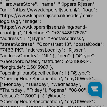
"HardwareStore", "name": "Kippers Rijssen",
"url": "https://www.kippersrijssen.nl/", "logo":
"https://www.kippersrijssen.nl/header/main-
logo.svg", "image":
"https://www.kippersrijssen.nl/img/pand-
groot.jpg", "telephone": "+31548517575",
"address": { "@type": "PostalAddress",
"streetAddress": "Ozonstraat 13", "postalCode":
"7463 PK", "addressLocality": "Rijssen",
"addressCountry": "NL" }, "geo": { "@type":
"GeoCoordinates", "latitude": 52.3186934,
"longitude": 6.5015987 },
"openingHoursSpecification": [ { "@type":
"OpeningHoursSpecification", "dayOfWeek":
["Monday", "Tuesday", "Wednesday",
"Thursday", "Friday"], "opens": "08:00",
"closes": "17:00" }, { "@type":
"OpeningHoursSpecification", "dayOfWeek":