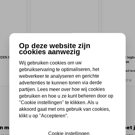
Op deze website zijn
cookies aanwezig
RDEN 500KG
Tafelwagen 1 lade 3 schappen -
Tafelwagen 3 leg
Wij gebruiken cookies om uw
BG60TT
magazijnwagen
gebruikservaring te optimaliseren, het
Niet uit voorraad leverbaar
Niet uit voorraad lev
webverkeer te analyseren en gerichte
169,40
284,35
140,00 excl. BTW
235,00 excl. BTW
advertenties te kunnen tonen via derde
partijen. Lees meer over hoe wij cookies
gebruiken en hoe u ze kunt beheren door op
1
"Cookie instellingen" te klikken. Als u
akkoord gaat met ons gebruik van cookies,
klikt u op "Accepteren”.
en met de juiste magazijnwagen
Waar moet j
Cookie instellingen