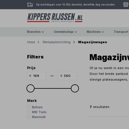
Op werkdagen voor 16.00u besteld, dezelfde dag verzonden
Branches
Gereedschap
Machines
Transport
Magazijnwagen
Home
Werkplaatsinrichting
Magazij
Filters
Prijs
Of je nu werkt in een m
Door het brede aanbod 
—
stevige plateauwagens, 
Merk
7
resultaten
Bullram
MW Tools
Mammuth