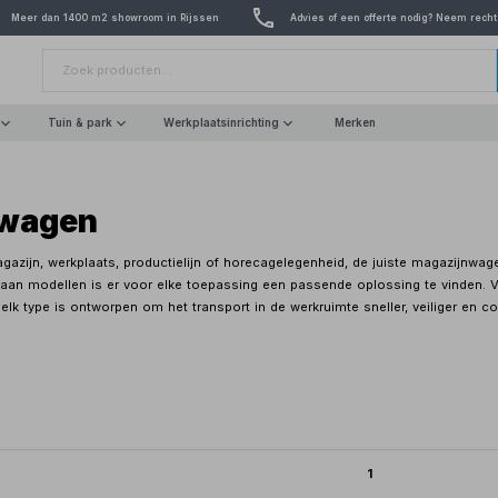
Meer dan 1400 m2 showroom in Rijssen
Advies of een offerte nodig? Neem recht
Tuin & park
Werkplaatsinrichting
Merken
nwagen
agazijn, werkplaats, productielijn of horecagelegenheid, de juiste magazijnwage
aan modellen is er voor elke toepassing een passende oplossing te vinden. 
elk type is ontworpen om het transport in de werkruimte sneller, veiliger en c
1