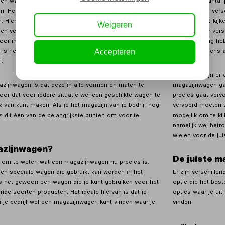
en wagen die ideaal is voor het verplaatsen van
Er zijn een aanta
n. Het opslaan van spullen in het magazijn kan hier veel
Aangezien er vers
n. Hierbij moet je voornamelijk denken aan de goederen
handig om te kijke
Weigeren
en vervolgens ook weer uit het magazijn worden
soorten voor versc
oor intern transport is een magazijnwagen ideaal om
welke je nodig he
r is het mogelijk om de geschikte wagen te vinden voor
magazijnwagens a
Accepteren
f.
Daarnaast zijn er 
azijnwagen is dat deze in alle vormen en maten te
magazijnwagen gaa
rvoor dat voor iedere situatie wel een geschikte wagen te
precies gaat verv
k van kunt maken. Als je het magazijn van je bedrijf nog
vervoerd moeten wo
is dit één van de belangrijkste punten om voor te
mogelijk om te ki
namelijk wel betro
wielen voor de ju
azijnwagen?
De juiste m
g om te weten wat een magazijnwagen nu precies is.
en speciale wagen die gebruikt kan worden in het
Er zijn verschille
is het gewoon een wagen die je kunt gebruiken voor het
optie die het best
ende soorten producten. Het ideale hiervan is dat je
opties waar je uit
 je bedrijf wel een magazijnwagen kunt vinden waar je
vinden:
.