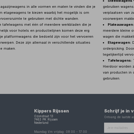
Steekwagens v
agazijnwagens in alle vormen en maten te vinden die je
gebruiken wagens 
om etagewagens te kiezen waarbij het mogelijk is om
verplaatsen van z
rvoersruimte te gebruiken met dichte wanden.
voorwerpen makkel
e tafelwagens met één of meerdere werkbladen die je
Plateauwagen:
elijk voor hotels en productielijnen komen deze erg
meerdere kleine of
je platformwagens die bedoeld zijn voor het vervoeren
wagen die makkelij
erpen. Deze zijn allemaal in verschillende situaties
Etagewagen:
D
te maken.
orderpicking. Doo
tegelijkertijd vervo
Tafelwagens:
T
Hierdoor worden z
van producten in d
gebruiken.
Kippers Rijssen
Schrijf je in
Ozonstraat 13
Ontvang de laatste ac
7463 PK
Rijssen
Nederland
Maandag t/m vrijdag:
08:00
-
17:00