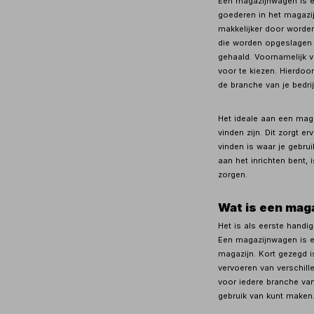
Een magazijnwagen is e
goederen in het magazij
makkelijker door worde
die worden opgeslagen 
gehaald. Voornamelijk v
voor te kiezen. Hierdoo
de branche van je bedrij
Het ideale aan een mag
vinden zijn. Dit zorgt e
vinden is waar je gebrui
aan het inrichten bent, 
zorgen.
Wat is een mag
Het is als eerste handi
Een magazijnwagen is e
magazijn. Kort gezegd 
vervoeren van verschill
voor iedere branche van
gebruik van kunt maken