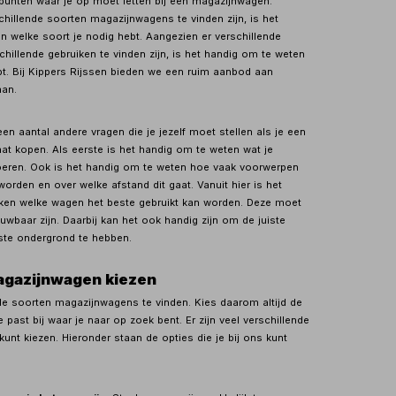
l punten waar je op moet letten bij een magazijnwagen.
chillende soorten magazijnwagens te vinden zijn, is het
n welke soort je nodig hebt. Aangezien er verschillende
hillende gebruiken te vinden zijn, is het handig om te weten
bt. Bij Kippers Rijssen bieden we een ruim aanbod aan
an.
een aantal andere vragen die je jezelf moet stellen als je een
t kopen. Als eerste is het handig om te weten wat je
oeren. Ook is het handig om te weten hoe vaak voorwerpen
rden en over welke afstand dit gaat. Vanuit hier is het
jken welke wagen het beste gebruikt kan worden. Deze moet
uwbaar zijn. Daarbij kan het ook handig zijn om de juiste
iste ondergrond te hebben.
agazijnwagen kiezen
nde soorten magazijnwagens te vinden. Kies daarom altijd de
e past bij waar je naar op zoek bent. Er zijn veel verschillende
 kunt kiezen. Hieronder staan de opties die je bij ons kunt