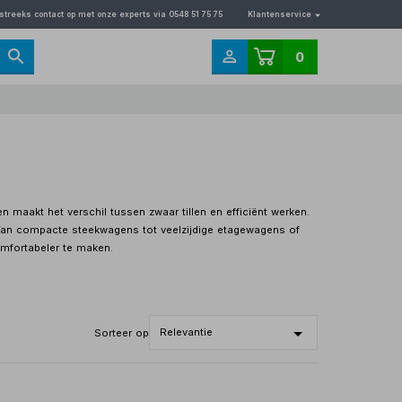
streeks contact op met onze experts via 0548 51 75 75
Klantenservice
0
n maakt het verschil tussen zwaar tillen en efficiënt werken.
Van compacte steekwagens tot veelzijdige etagewagens of
omfortabeler te maken.
Sorteer op