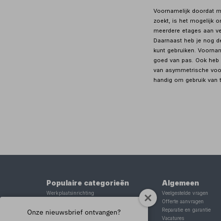
Voornamelijk doordat m
zoekt, is het mogelijk 
meerdere etages aan ve
Daarnaast heb je nog d
kunt gebruiken. Voornam
goed van pas. Ook heb 
van asymmetrische voorw
handig om gebruik van 
Populaire categorieën
Algemeen
Werkplaatsinrichting
Veelgestelde vragen
Lasapparaat
Offerte aanvragen
Tig lasapparaat
Reparatie en garantie
Onze nieuwsbrief ontvangen?
Aggregaat
Vacatures