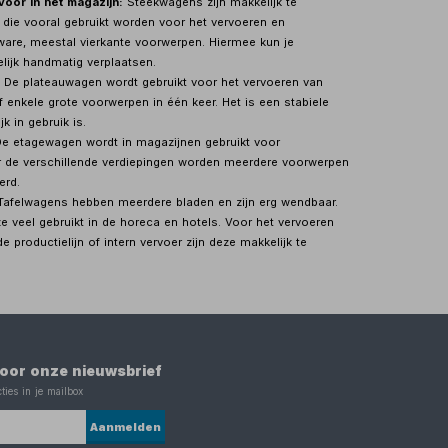
oor in het magazijn:
Steekwagens zijn makkelijk te
die vooral gebruikt worden voor het vervoeren en
ware, meestal vierkante voorwerpen. Hiermee kun je
ijk handmatig verplaatsen.
De plateauwagen wordt gebruikt voor het vervoeren van
 enkele grote voorwerpen in één keer. Het is een stabiele
k in gebruik is.
e etagewagen wordt in magazijnen gebruikt voor
r de verschillende verdiepingen worden meerdere voorwerpen
erd.
afelwagens hebben meerdere bladen en zijn erg wendbaar.
e veel gebruikt in de horeca en hotels. Voor het vervoeren
e productielijn of intern vervoer zijn deze makkelijk te
 voor onze nieuwsbrief
ties in je mailbox
Aanmelden