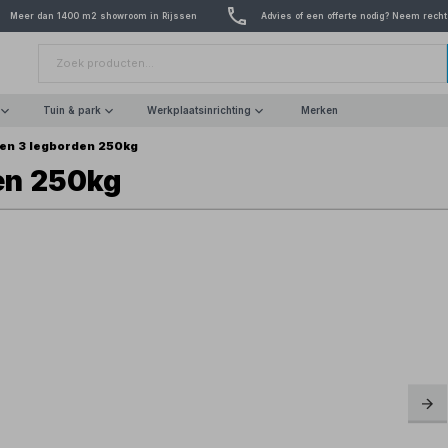
Meer dan 1400 m2 showroom in Rijssen
Advies of een offerte nodig? Neem recht
Tuin & park
Werkplaatsinrichting
Merken
en 3 legborden 250kg
en 250kg