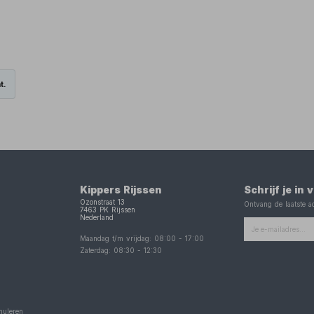
t.
Kippers Rijssen
Schrijf je in
Ozonstraat 13
Ontvang de laatste ac
7463 PK
Rijssen
Nederland
Maandag t/m vrijdag:
08:00
-
17:00
Zaterdag:
08:30
-
12:30
nuleren