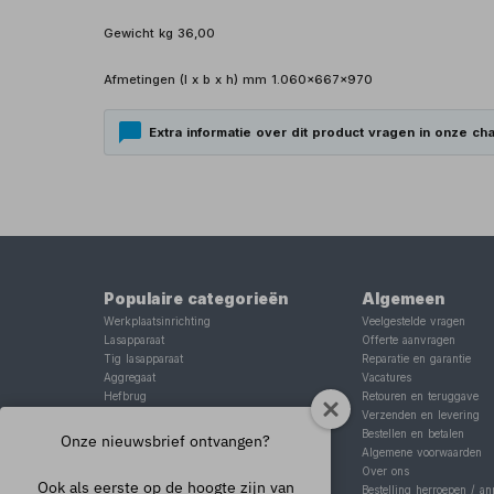
Gewicht kg 36,00
Afmetingen (l x b x h) mm 1.060x667x970
Extra informatie over dit product vragen in onze cha
Populaire categorieën
Algemeen
Werkplaatsinrichting
Veelgestelde vragen
Lasapparaat
Offerte aanvragen
Tig lasapparaat
Reparatie en garantie
Aggregaat
Vacatures
Hefbrug
Retouren en teruggave
Motorlift
Verzenden en levering
Schaarlift
Bestellen en betalen
Onze nieuwsbrief ontvangen?
Heftafel
Algemene voorwaarden
Over ons
Ook als eerste op de hoogte zijn van
Bestelling herroepen / an