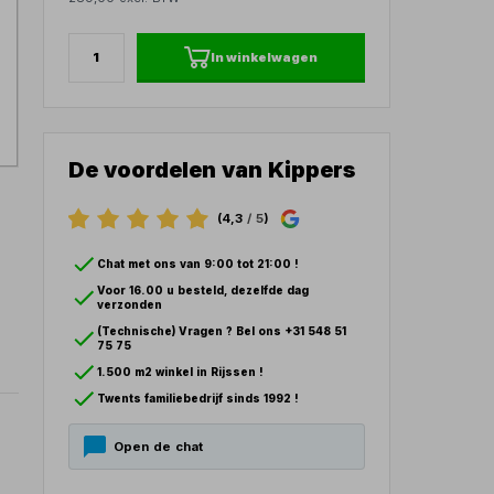
In winkelwagen
De voordelen van Kippers
(4,3
/ 5
)
Chat met ons van 9:00 tot 21:00 !
Voor 16.00 u besteld, dezelfde dag
verzonden
(Technische) Vragen ? Bel ons +31 548 51
75 75
1.500 m2 winkel in Rijssen !
Twents familiebedrijf sinds 1992 !
Open de chat