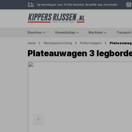
Op werkdagen voor 16.00u besteld, dezelfde dag verzonden
Branches
Gereedschap
Machines
Transport
Plateauwag
Home
Werkplaatsinrichting
Platformwagens
Plateauwagen 3 legbord