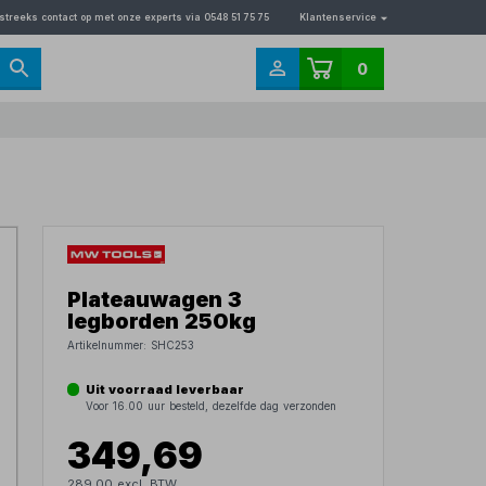
streeks contact op met onze experts via 0548 51 75 75
Klantenservice
0
Plateauwagen 3
legborden 250kg
Artikelnummer:
SHC253
Uit voorraad leverbaar
Voor 16.00 uur besteld, dezelfde dag verzonden
349,69
289,00 excl. BTW