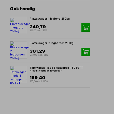
Ook handig
Plateauwagen 1 legbord 250kg
240,79
199,00 excl. BTW
Plateauwagen 2 legborden 250kg
301,29
249,00 excl. BTW
Tafelwagen 1 lade 3 schappen - BG60TT
Niet uit voorraad leverbaar
169,40
140,00 excl. BTW