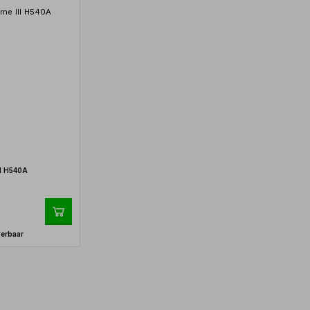
II H540A
verbaar