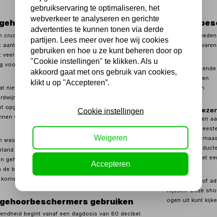
gebruikservaring te optimaliseren, het
webverkeer te analyseren en gerichte
 gehoorbeschermers bij het werk
Andere bes
advertenties te kunnen tonen via derde
 cruciale producten die aanwezig moeten zijn bij jouw
Bij Kippers biede
partijen. Lees meer over hoe wij cookies
Het aantal mensen met een gehoorbeschadiging neemt al
gevaar of gevaren
gebruiken en hoe u ze kunt beheren door op
t veel werknemers weigeren of niet de mogelijkheid
"Cookie instellingen" te klikken. Als u
voor de oren te gebruiken.
Beschermende 
akkoord gaat met ons gebruik van cookies,
Spanbanden
klikt u op "Accepteren”.
t niet meteen merkbaar is. Vaak hoor je een eerst een
Lashelmen
rdwijnt na verloop van tijd, waardoor je denkt dat je
opgelopen. Dis is een misvatting, want de trilhaartjes
Waarom kiezen
Cookie instellingen
nen wel degelijk beschadigd zijn.
Bij Kippers een aa
snel, in de meest
Weigeren
Benelux! Daarnaas
den was gehoorschade nog de meest voorkomende
nieuwste producte
land. Hoewel dit is veranderd, mede door het
producten met een
 gehoorbeschermers, zijn er nog steeds vele
Accepteren
n de bouw, waar 90% van de meldingen over
 komen.
Voor vragen of ad
Rijssen. Deze sho
 gehoorbeschermers gebruiken
ogen uit kunt kijk
rendheid begint vanaf een dagdosis van 80 decibel.