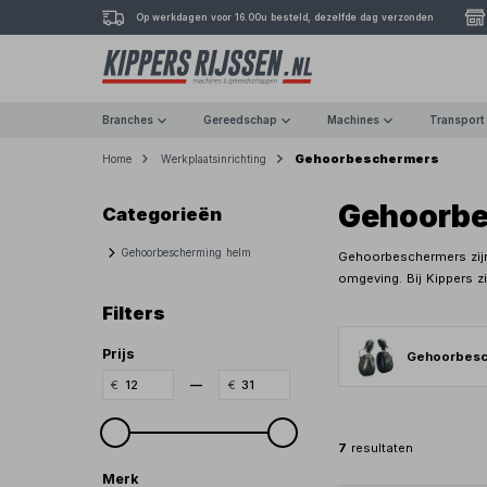
Op werkdagen voor 16.00u besteld, dezelfde dag verzonden
Branches
Gereedschap
Machines
Transport
Gehoorbeschermers
Home
Werkplaatsinrichting
Gehoorbe
Categorieën
Gehoorbescherming helm
Gehoorbeschermers zijn 
omgeving. Bij Kippers z
Filters
Prijs
Gehoorbesc
—
7
resultaten
Merk