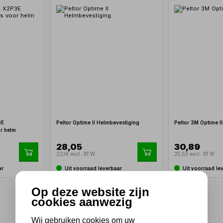
3E
Peltor Optime II Helmbevestiging
Peltor 3M Optime I
r helm
28,05
30,89
23,18 excl. BTW
25,53 excl. BTW
ar
Uit voorraad leverbaar
Uit voorraad le
Op deze website zijn
1
cookies aanwezig
Wij gebruiken cookies om uw