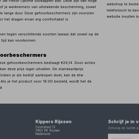
de 3M Peltor Optime oorkappen aan. Deze zijn van hoge
webshop te bestell
e of je werknemers van uitstekende bescherming, zowel
telefonisch te ber
de lange duur. Deze gehoorbeschermers zijn voorzien
website invullen k
r het dragen ervan erg comfortabel is.
n tegen verschillende soorten lawaai dat zowel op de
je tijd kan voorkomen.
hoorbeschermers
deze gehoorbeschermers bedraagt €24,14. Door acties
 kan deze prijs lager uitvallen. De standaardprijs
 Indien je als bedrijf aankopen doet, kan de btw
Als je het product voor 16.00 besteld, wordt het de
d.
Kippers Rijssen
Schrijf je in
Ozonstraat 13
Ontvang de laatste ac
7463 PK
Rijssen
Nederland