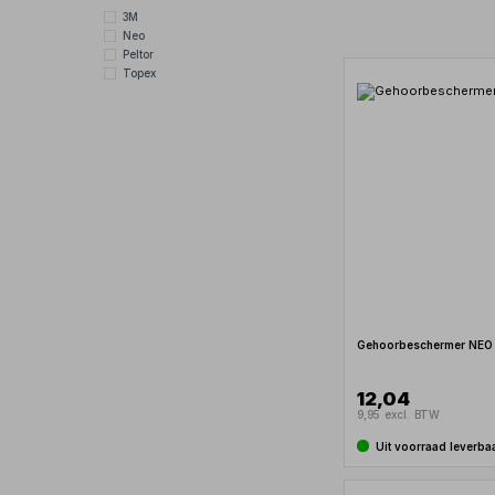
3M
Neo
Peltor
Topex
Gehoorbeschermer NEO
12,04
9,95 excl. BTW
Uit voorraad leverba