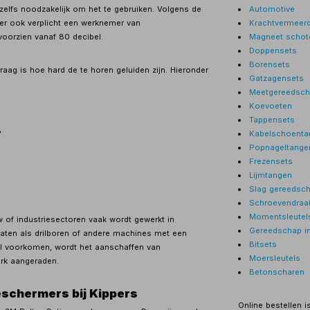
Automotive
 zelfs noodzakelijk om het te gebruiken. Volgens de
Krachtvermeer
er ook verplicht een werknemer van
Magneet schot
oorzien vanaf 80 decibel.
Doppensets
Borensets
ag is hoe hard de te horen geluiden zijn. Hieronder
Gatzagensets
Meetgereedsc
Koevoeten
Tappensets
B
Kabelschoenta
Popnageltange
Frezensets
Lijmtangen
Slag gereedsc
Schroevendraai
Momentsleutel
 of industriesectoren vaak wordt gewerkt in
Gereedschap i
ten als drilboren of andere machines met een
Bitsets
al voorkomen, wordt het aanschaffen van
Moersleutels
rk aangeraden.
Betonscharen
schermers bij Kippers
Online bestellen i