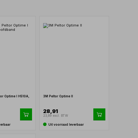
or Optime I H510A,
3M Peltor Optime II
28,91
23,89 excl. BTW
verbaar
Uit voorraad leverbaar