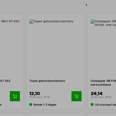
1
 97-562
Topex gehoorbeschermers
Oorkappen 3M Pelt
met hoofdband
12,10
26,14
10,00 excl. BTW
21,60 excl. BTW
ar
Binnen 1-2 dagen
Uit voorraad le