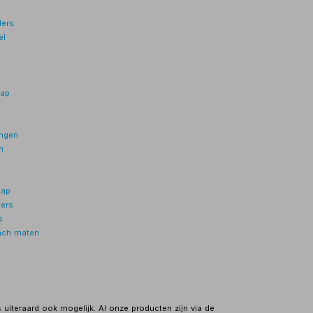
ders
el
hap
ngen
n
hap
ers
s
nch maten
s uiteraard ook mogelijk. Al onze producten zijn via de