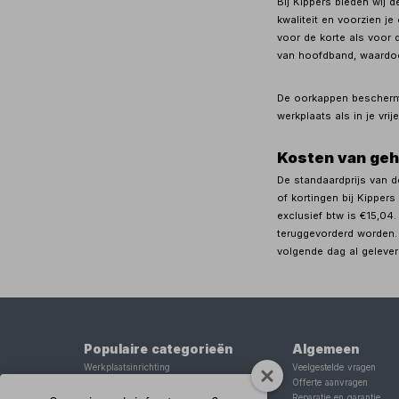
Bij Kippers bieden wij 
kwaliteit en voorzien j
voor de korte als voor 
van hoofdband, waardoo
De oorkappen bescherme
werkplaats als in je vri
Kosten van ge
De standaardprijs van 
of kortingen bij Kippers
exclusief btw is €15,04.
teruggevorderd worden. 
volgende dag al gelever
Populaire categorieën
Algemeen
Werkplaatsinrichting
Veelgestelde vragen
Lasapparaat
Offerte aanvragen
Tig lasapparaat
Reparatie en garantie