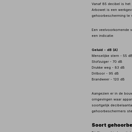
Vanaf 85 decibel is het
Arbowet is een werkgev
gehoorbescherming te v
Een veelvoorkomende vra
een indicatie:
Geluid - dB (A)
Menselijke stem - 55 d
Stofzuiger - 70 dB
Drukke weg - 83 dB
Drilboor - 95 dB
Brandweer - 120 dB
Aangezien er in de bouw
omgevingen waar appara
soortgelijk decibelaant
gehoorbeschermers ste
Soort gehoorbe