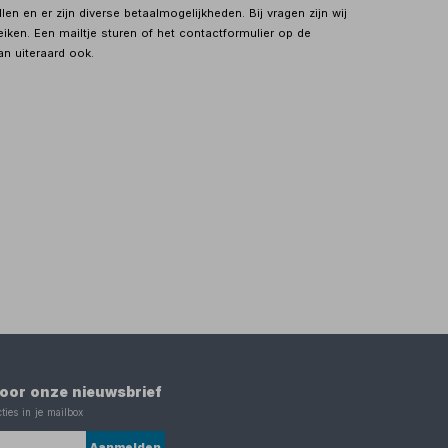
en en er zijn diverse betaalmogelijkheden. Bij vragen zijn wij
eiken. Een mailtje sturen of het contactformulier op de
an uiteraard ook.
 voor onze nieuwsbrief
ties in je mailbox
Aanmelden