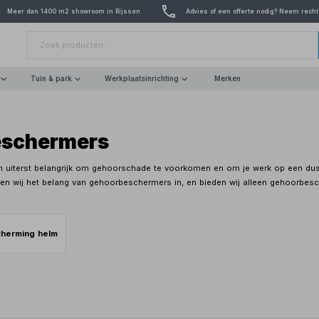
Meer dan 1400 m2 showroom in Rijssen
Advies of een offerte nodig? Neem recht
Tuin & park
Werkplaatsinrichting
Merken
schermers
uiterst belangrijk om gehoorschade te voorkomen en om je werk op een dusdan
ien wij het belang van gehoorbeschermers in, en bieden wij alleen gehoorbes
herming helm