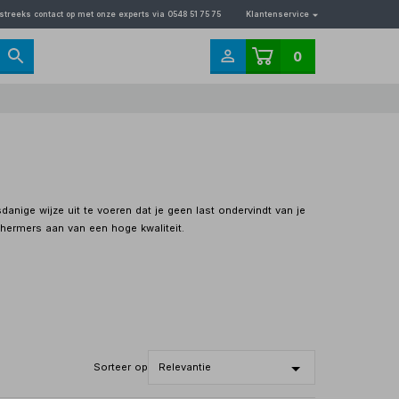
streeks contact op met onze experts via 0548 51 75 75
Klantenservice
0
ige wijze uit te voeren dat je geen last ondervindt van je
chermers aan van een hoge kwaliteit.
Sorteer op