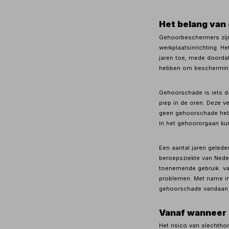
Het belang van
Gehoorbeschermers zijn
werkplaatsinrichting. 
jaren toe, mede doorda
hebben om bescherming 
Gehoorschade is iets da
piep in de oren. Deze ve
geen gehoorschade hebt 
in het gehoororgaan kun
Een aantal jaren gele
beroepsziekte van Neder
toenemende gebruik van
problemen. Met name i
gehoorschade vandaan
Vanaf wanneer
Het risico van slechtho