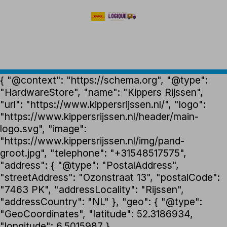
{ "@context": "https://schema.org", "@type":
"HardwareStore", "name": "Kippers Rijssen",
"url": "https://www.kippersrijssen.nl/", "logo":
"https://www.kippersrijssen.nl/header/main-
logo.svg", "image":
"https://www.kippersrijssen.nl/img/pand-
groot.jpg", "telephone": "+31548517575",
"address": { "@type": "PostalAddress",
"streetAddress": "Ozonstraat 13", "postalCode":
"7463 PK", "addressLocality": "Rijssen",
"addressCountry": "NL" }, "geo": { "@type":
"GeoCoordinates", "latitude": 52.3186934,
"longitude": 6.5015987 },