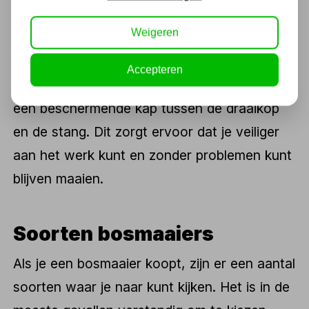
en onkruid zich rond de draaikop wikkelen.
Weigeren
Daarom is het aan te raden om te zoeken
naar een model die dit niet heeft. De beste
Accepteren
optie die je hiervoor hebt, is een model met
een beschermende kap tussen de draaikop
en de stang. Dit zorgt ervoor dat je veiliger
aan het werk kunt en zonder problemen kunt
blijven maaien.
Soorten bosmaaiers
Als je een bosmaaier koopt, zijn er een aantal
soorten waar je naar kunt kijken. Het is in de