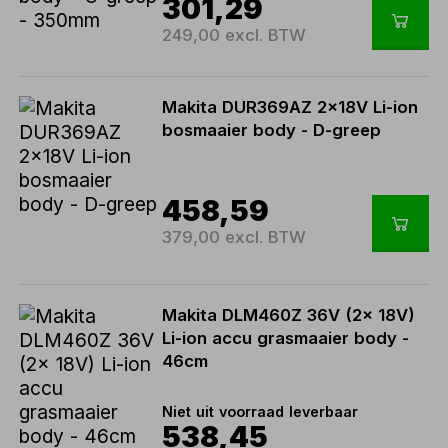
301,29
249,00 excl. BTW
Makita DUR369AZ 2x18V Li-ion
bosmaaier body - D-greep
458,59
379,00 excl. BTW
Makita DLM460Z 36V (2x 18V)
Li-ion accu grasmaaier body -
46cm
Niet uit voorraad leverbaar
538,45