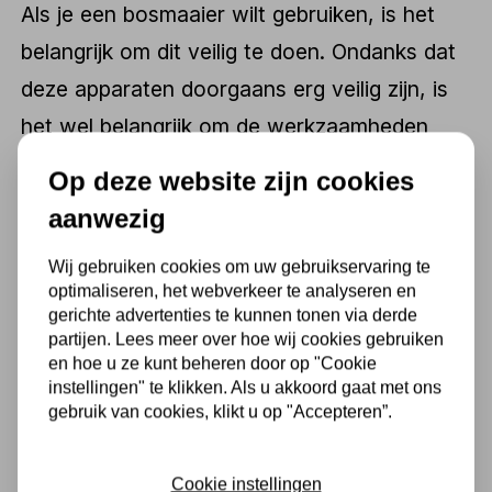
Als je een bosmaaier wilt gebruiken, is het
belangrijk om dit veilig te doen. Ondanks dat
deze apparaten doorgaans erg veilig zijn, is
het wel belangrijk om de werkzaamheden
veilig uit te voeren. Aangezien er tijdens het
Op deze website zijn cookies
gebruik van een bosmaaier puin omhoog kan
aanwezig
schieten, is het handig om handschoenen,
Wij gebruiken cookies om uw gebruikservaring te
een veiligheidsbril en een lange broek aan te
optimaliseren, het webverkeer te analyseren en
hebben. Verder is het ook belangrijk om goed
gerichte advertenties te kunnen tonen via derde
partijen. Lees meer over hoe wij cookies gebruiken
met het apparaat overweg te kunnen.
en hoe u ze kunt beheren door op "Cookie
instellingen" te klikken. Als u akkoord gaat met ons
gebruik van cookies, klikt u op "Accepteren”.
Sommige bosmaaiers zijn niet helemaal goed
ontworpen. Bij deze bosmaaiers kan er gras
Cookie instellingen