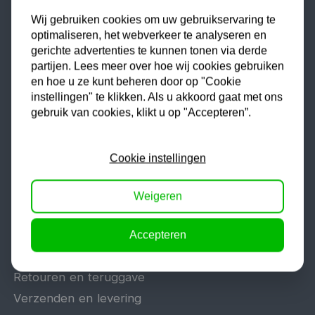
Tig lasapparaat
Wij gebruiken cookies om uw gebruikservaring te
Aggregaat
optimaliseren, het webverkeer te analyseren en
Hefbrug
gerichte advertenties te kunnen tonen via derde
Motorlift
partijen. Lees meer over hoe wij cookies gebruiken
en hoe u ze kunt beheren door op "Cookie
Schaarlift
instellingen" te klikken. Als u akkoord gaat met ons
Heftafel
gebruik van cookies, klikt u op "Accepteren”.
Cookie instellingen
Algemeen
Veelgestelde vragen
Weigeren
Offerte aanvragen
Reparatie en garantie
Accepteren
Vacatures
Retouren en teruggave
Verzenden en levering