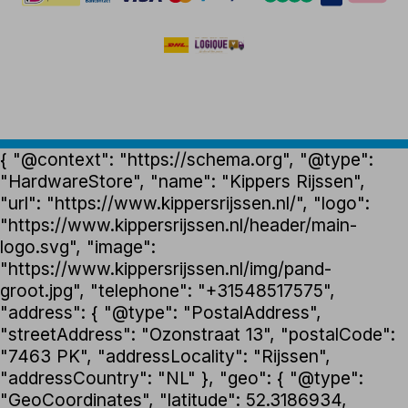
{ "@context": "https://schema.org", "@type":
"HardwareStore", "name": "Kippers Rijssen",
"url": "https://www.kippersrijssen.nl/", "logo":
"https://www.kippersrijssen.nl/header/main-
logo.svg", "image":
"https://www.kippersrijssen.nl/img/pand-
groot.jpg", "telephone": "+31548517575",
"address": { "@type": "PostalAddress",
"streetAddress": "Ozonstraat 13", "postalCode":
"7463 PK", "addressLocality": "Rijssen",
"addressCountry": "NL" }, "geo": { "@type":
"GeoCoordinates", "latitude": 52.3186934,