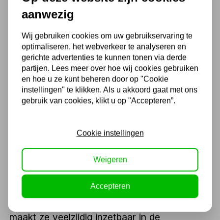
hydraulische uitdeukset
aanwezig
Bij zwaardere vervormingen heb je kracht én
Wij gebruiken cookies om uw gebruikservaring te
controle nodig. Een
hydraulische uitdeukset
optimaliseren, het webverkeer te analyseren en
gerichte advertenties te kunnen tonen via derde
biedt beide. Dankzij de ingebouwde
partijen. Lees meer over hoe wij cookies gebruiken
hydrauliek oefen je gecontroleerd druk uit om
en hoe u ze kunt beheren door op "Cookie
instellingen" te klikken. Als u akkoord gaat met ons
metaal weer in de juiste vorm te brengen.
gebruik van cookies, klikt u op "Accepteren”.
Ideaal bij carrosseriewerk, frameherstel of
het rechtzetten van zware constructies.
Cookie instellingen
Weigeren
Veel sets bestaan uit verschillende
drukstukken, verlengbuizen en koppelstukken
Accepteren
waarmee je in elke positie kunt werken. Dat
maakt ze veelzijdig inzetbaar in de