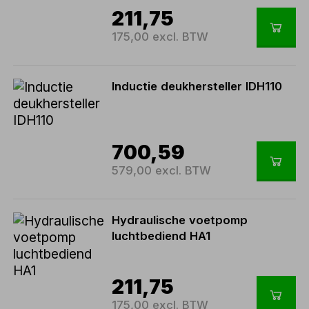
211,75
175,00 excl. BTW
Inductie deukhersteller IDH110
700,59
579,00 excl. BTW
Hydraulische voetpomp
luchtbediend HA1
211,75
175,00 excl. BTW