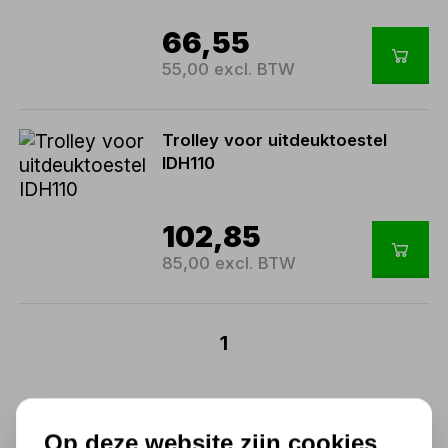
66,55
55,00 excl. BTW
Trolley voor uitdeuktoestel
IDH110
102,85
85,00 excl. BTW
1
Kracht en precisie met een
Op deze website zijn cookies