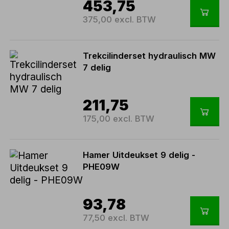
453,75
375,00 excl. BTW
Trekcilinderset hydraulisch MW
7 delig
211,75
175,00 excl. BTW
Hamer Uitdeukset 9 delig -
PHE09W
93,78
77,50 excl. BTW