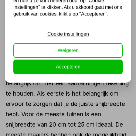
en hoe u ze kunt beheren door op "Cookie
meest krachtig. Wel is het belangrijk om er
instellingen" te klikken. Als u akkoord gaat met ons
gebruik van cookies, klikt u op "Accepteren”.
rekening mee te houden dat deze lawaai
kunnen maken.
Cookie instellingen
Waar rekening mee houden
Weigeren
bij een kantenmaaier?
Accepteren
Als je een kantenmaaier wilt kopen, is het
belangrijk om met een aantal dingen rekening
te houden. Als eerste is het belangrijk om
ervoor te zorgen dat je de juiste snijbreedte
hebt. Voor de meeste tuinen is een
snijbreedte van 20 cm tot 25 cm ideaal. De
meeste maaiers hebben ook de mogelijkheid