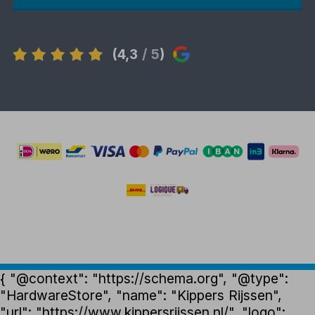
(4,3
/ 5
)
{ "@context": "https://schema.org", "@type":
"HardwareStore", "name": "Kippers Rijssen",
"url": "https://www.kippersrijssen.nl/", "logo":