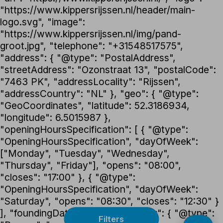
"https://www.kippersrijssen.nl/header/main-
logo.svg", "image":
"https://www.kippersrijssen.nl/img/pand-
groot.jpg", "telephone": "+31548517575",
"address": { "@type": "PostalAddress",
"streetAddress": "Ozonstraat 13", "postalCode":
"7463 PK", "addressLocality": "Rijssen",
"addressCountry": "NL" }, "geo": { "@type":
"GeoCoordinates", "latitude": 52.3186934,
"longitude": 6.5015987 },
"openingHoursSpecification": [ { "@type":
"OpeningHoursSpecification", "dayOfWeek":
["Monday", "Tuesday", "Wednesday",
"Thursday", "Friday"], "opens": "08:00",
"closes": "17:00" }, { "@type":
"OpeningHoursSpecification", "dayOfWeek":
"Saturday", "opens": "08:30", "closes": "12:30" }
], "foundingDate": "1992", "founder": { "@type":
Filters