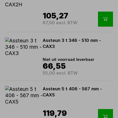
105,27
87,00 excl. BTW
Assteun 3 t 346 - 510 mm -
CAX3
Niet uit voorraad leverbaar
66,55
55,00 excl. BTW
Assteun 5 t 406 - 567 mm -
CAX5
119,79