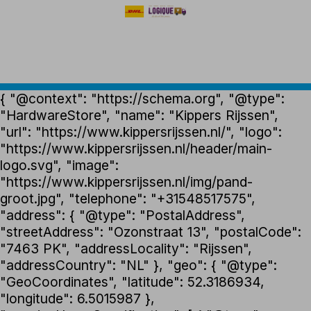
{ "@context": "https://schema.org", "@type":
"HardwareStore", "name": "Kippers Rijssen",
"url": "https://www.kippersrijssen.nl/", "logo":
"https://www.kippersrijssen.nl/header/main-
logo.svg", "image":
"https://www.kippersrijssen.nl/img/pand-
groot.jpg", "telephone": "+31548517575",
"address": { "@type": "PostalAddress",
"streetAddress": "Ozonstraat 13", "postalCode":
"7463 PK", "addressLocality": "Rijssen",
"addressCountry": "NL" }, "geo": { "@type":
"GeoCoordinates", "latitude": 52.3186934,
"longitude": 6.5015987 },