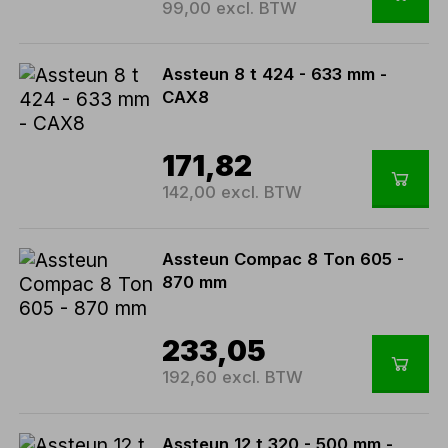
99,00 excl. BTW
Assteun 8 t 424 - 633 mm -
CAX8
171,82
142,00 excl. BTW
Assteun Compac 8 Ton 605 -
870 mm
233,05
192,60 excl. BTW
Assteun 12 t 320 - 500 mm -