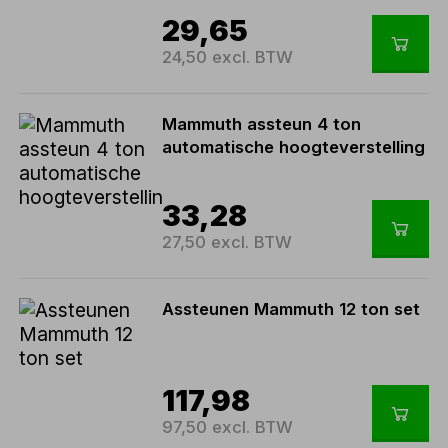
29,65
24,50 excl. BTW
Mammuth assteun 4 ton
automatische hoogteverstelling
33,28
27,50 excl. BTW
Assteunen Mammuth 12 ton set
117,98
97,50 excl. BTW