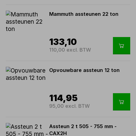
Mammuth assteunen 22 ton
133,10
110,00 excl. BTW
Opvouwbare assteun 12 ton
114,95
95,00 excl. BTW
Assteun 2 t 505 - 755 mm -
CAX2H