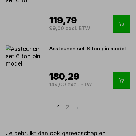
119,79
99,00 excl. BTW
Assteunen set 6 ton pin model
180,29
149,00 excl. BTW
1
2
Je gebruikt dan ook gereedschap en