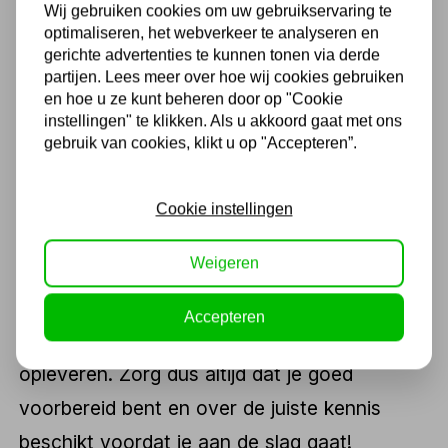
verschillende assteunen beschikbaar. Een
Wij gebruiken cookies om uw gebruikservaring te
auto is bijvoorbeeld lichter dan een
optimaliseren, het webverkeer te analyseren en
gerichte advertenties te kunnen tonen via derde
bestelbus, en het is vaak wel noodzakelijk
partijen. Lees meer over hoe wij cookies gebruiken
om over een assteunen te beschikken die
en hoe u ze kunt beheren door op "Cookie
instellingen" te klikken. Als u akkoord gaat met ons
gemakkelijk het gewicht van het voertuig
gebruik van cookies, klikt u op "Accepteren”.
aankunnen. In de meeste gevallen worden er
2 of 4 assteunen tegelijkertijd gebruikt zodat
Cookie instellingen
het voertuig in balans blijft. Een oneven
Weigeren
aantal assteunen, of slecht geplaatste
assteunen, kunnen de balans verstoren en
Accepteren
dit kan uiteraard hele gevaarlijke situaties
opleveren. Zorg dus altijd dat je goed
voorbereid bent en over de juiste kennis
beschikt voordat je aan de slag gaat!