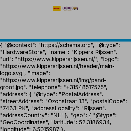
{ "@context": "https://schema.org", "@type":
"HardwareStore", "name": "Kippers Rijssen",
"url": "https://www.kippersrijssen.nl/", "logo":
"https://www.kippersrijssen.nl/header/main-
logo.svg", "image":
"https://www.kippersrijssen.nl/img/pand-
groot.jpg", "telephone": "+31548517575",
"address": { "@type": "PostalAddress",
"streetAddress": "Ozonstraat 13", "postalCode":
"7463 PK", "addressLocality": "Rijssen",
"addressCountry": "NL" }, "geo": { "@type":
"GeoCoordinates", "latitude": 52.3186934,
"longitude": 6.5015987 },