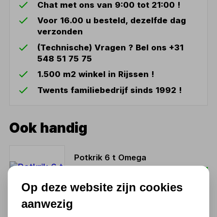
Chat met ons van 9:00 tot 21:00 !
Voor 16.00 u besteld, dezelfde dag
verzonden
(Technische) Vragen ? Bel ons +31
548 51 75 75
1.500 m2 winkel in Rijssen !
Twents familiebedrijf sinds 1992 !
Ook handig
Potkrik 6 t Omega
61,41
Op deze website zijn cookies
50,75 excl. BTW
aanwezig