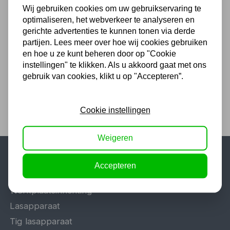
Wij gebruiken cookies om uw gebruikservaring te
Potkrik 20 t Omega
optimaliseren, het webverkeer te analyseren en
gerichte advertenties te kunnen tonen via derde
130,68
partijen. Lees meer over hoe wij cookies gebruiken
en hoe u ze kunt beheren door op "Cookie
108,00 excl. BTW
instellingen" te klikken. Als u akkoord gaat met ons
gebruik van cookies, klikt u op "Accepteren”.
Cookie instellingen
Weigeren
Accepteren
Populaire categorieën
Werkplaatsinrichting
Lasapparaat
Tig lasapparaat