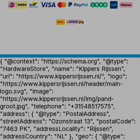
{ "@context": "https://schema.org", "@type":
"HardwareStore", "name": "Kippers Rijssen",
"url": "https://www.kippersrijssen.nl/", "logo":
"https://www.kippersrijssen.nl/header/main-
logo.svg", "image":
"https://www.kippersrijssen.nl/img/pand-
groot.jpg", "telephone": "+31548517575",
"address": { "@type": "PostalAddress",
"streetAddress": "Ozonstraat 13", "postalCode":
"7463 PK", "addressLocality": "Rijssen",
"addressCountry": "NL" }, "geo": { "@type":