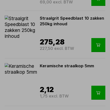
69,00 excl. BTW
Straalgrit Speedblast 10 zakken
250kg inhoud
275,28
227,50 excl. BTW
Keramische straalkop 5mm
2,12
1,75 excl. BTW