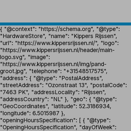
{ "@context": "https://schema.org", "@type":
"HardwareStore", "name": "Kippers Rijssen",
"url": "https://www.kippersrijssen.nl/", "logo":
"https://www.kippersrijssen.nl/header/main-
logo.svg", "image":
"https://www.kippersrijssen.nl/img/pand-
groot.jpg", "telephone": "+31548517575",
"address": { "@type": "PostalAddress",
"streetAddress": "Ozonstraat 13", "postalCode":
"7463 PK", "addressLocality": "Rijssen",
"addressCountry": "NL" }, "geo": { "@type":
"GeoCoordinates", "latitude": 52.3186934,
"longitude": 6.5015987 },
"openingHoursSpecification": [ { "@type":
"OpeningHoursSpecification", "dayOfWeek":