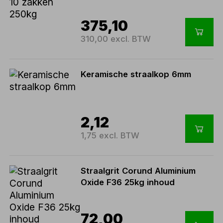
375,10
310,00 excl. BTW
Keramische straalkop 6mm
2,12
1,75 excl. BTW
Straalgrit Corund Aluminium
Oxide F36 25kg inhoud
72,00