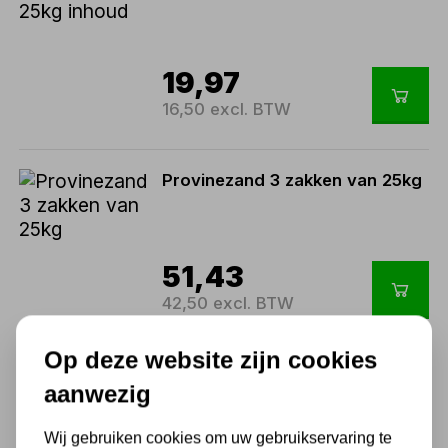
19,97
16,50 excl. BTW
Provinezand 3 zakken van 25kg
51,43
42,50 excl. BTW
Op deze website zijn cookies
Provinezand 10 zakken 250kg
aanwezig
inhoud
Wij gebruiken cookies om uw gebruikservaring te