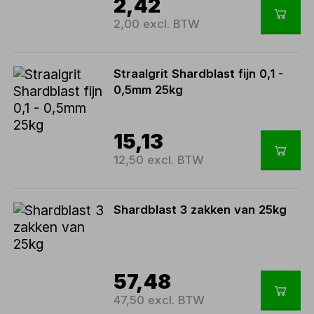
2,42
2,00 excl. BTW
Straalgrit Shardblast fijn 0,1 -
0,5mm 25kg
15,13
12,50 excl. BTW
Shardblast 3 zakken van 25kg
57,48
47,50 excl. BTW