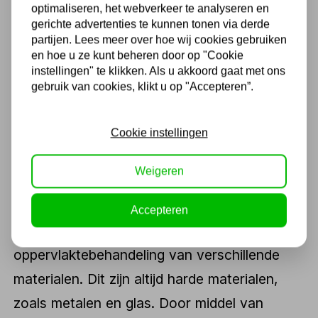
optimaliseren, het webverkeer te analyseren en
175,45
gerichte advertenties te kunnen tonen via derde
145,00 excl. BTW
partijen. Lees meer over hoe wij cookies gebruiken
en hoe u ze kunt beheren door op "Cookie
instellingen" te klikken. Als u akkoord gaat met ons
gebruik van cookies, klikt u op "Accepteren”.
1
2
3
4
5
Cookie instellingen
Straalcabines werking
Weigeren
Het proces van een straalcabine wordt
zandstralen of griftstralen genoemd. Dit
Accepteren
straalproces wordt gebruikt als
oppervlaktebehandeling van verschillende
materialen. Dit zijn altijd harde materialen,
zoals metalen en glas. Door middel van