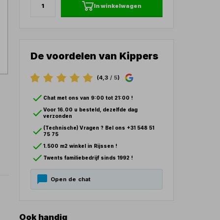
In winkelwagen
De voordelen van Kippers
(4,3
/ 5
)
Chat met ons van 9:00 tot 21:00 !
Voor 16.00 u besteld, dezelfde dag
verzonden
(Technische) Vragen ? Bel ons +31 548 51
75 75
1.500 m2 winkel in Rijssen !
Twents familiebedrijf sinds 1992 !
Open de chat
Ook handig