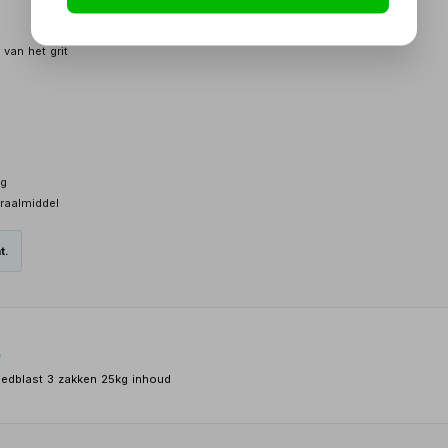
n
van het grit
ng
traalmiddel
t.
o
eedblast 3 zakken 25kg inhoud