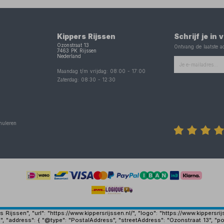
Kippers Rijssen
Schrijf je in
Ozonstraat 13
Ontvang de laatste ac
7463 PK
Rijssen
Nederland
Maandag t/m vrijdag:
08:00
-
17:00
Zaterdag:
08:30
-
12:30
nuleren
Rijssen", "url": "https://www.kippersrijssen.nl/", "logo": "https://www.kippersr
", "address": { "@type": "PostalAddress", "streetAddress": "Ozonstraat 13", "po