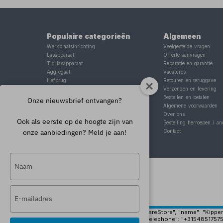
Populaire categorieën
Algemeen
Werkplaatsinrichting
Veelgestelde vragen
Lasapparaat
Offerte aanvragen
Tig lasapparaat
Reparatie en garantie
Aggregaat
Vacatures
Hefbrug
Retouren en teruggave
Motorlift
Verzenden en levering
Schaarlift
Bestellen en betalen
Onze nieuwsbrief ontvangen?
Heftafel
Algemene voorwaarden
Over ons
Ook als eerste op de hoogte zijn van
Bestelling herroepen / an
onze aanbiedingen? Meld je aan!
Contact
Typ
je
naam
Typ
in
je
e-
{ "@context": "https://schema.org", "@type": "HardwareStore", "name": "Kippers 
"https://www.kippersrijssen.nl/img/pand-groot.jpg", "telephone": "+31548517575