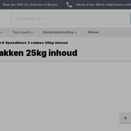
Meer dan 1400 m2 showroom in Rijssen
Advies of een offerte nodig? Neem recht
Tuin & park
Werkplaatsinrichting
Merken
rit Speedblast 3 zakken 25kg inhoud
zakken 25kg inhoud