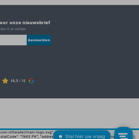
 voor onze nieuwsbrief
ties in je mailbox
Aanmelden
(4,3
/ 5
)
ijssen.nl/header/main-logo.svg", "image":
stalCode": "7463 PK", "addressLocality": "Rijssen", "addressCountry": "NL" },