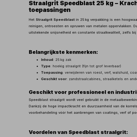
Straalgrit Speedblast 25 kg – Krac
toepassingen
Het
Straalgrit Speedblast
in 25 kg verpakking is een hoogwaar
reinigen, ontroesten en opruwen van metalen oppervlakken. Dank
uitstekende snijsnelheid en constante straalkwaliteit, zelfs bi
Belangrijkste kenmerken:
Inhoud
: 25 kg zak
Type
: hoekig straalgrit (fijn tot grof leverbaar)
Toepassing
: verwijderen van roest, verf, walshuid, co
Geschikt voor
: zandstraalcabines, straalketels en ande
Geschikt voor professioneel en industri
Speedblast straalgrit wordt veel gebruikt in de metaalbewerk
Dankzij de hoge impactkracht en duurzaamheid van de korrels 
voorbehandeling vóór het aanbrengen van coatings, verf of po
Voordelen van Speedblast straalgrit: