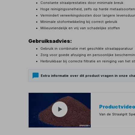
Constante straalprestaties door minimale breuk
Hoge reinigingssnelheid, zelfs op harde metaalsoorte
Vermindert verwerkingskosten door langere levensduur 
Minimale stofontwikkeling bij correct gebruik
Milieuvriendelijk en vrij van schadelijke stoffen
Gebruiksadvies:
Gebruik in combinatie met geschikte straalapparatuur
Zorg voor goede afzuiging en persoonlijke beschermi
Herbruikbaar bij correcte filtratie en reiniging van het s
Extra informatie over dit product vragen in onze cha
Productvide
Van de Straalgrit Sp