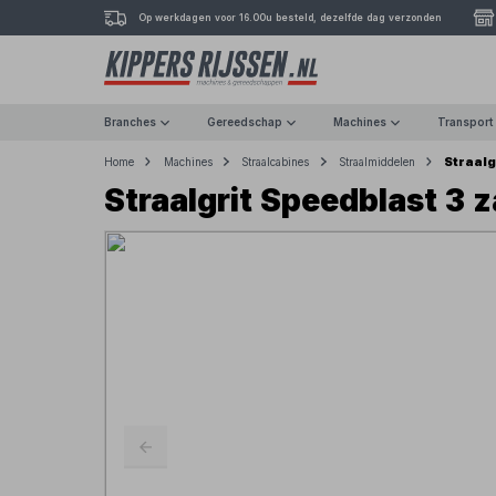
Op werkdagen voor 16.00u besteld, dezelfde dag verzonden
Branches
Gereedschap
Machines
Transport
Straalg
Home
Machines
Straalcabines
Straalmiddelen
Straalgrit Speedblast 3 