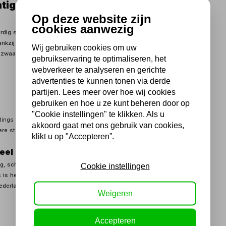
htig straalmiddel voor intensieve
Op deze website zijn
cookies aanwezig
dig straalmiddel dat speciaal is ontwikkeld voor het effectief
zij de scherpe, hoekige korrelstructuur levert dit grit een
Wij gebruiken cookies om uw
j zwaar straalwerk.
gebruikservaring te optimaliseren, het
webverkeer te analyseren en gerichte
advertenties te kunnen tonen via derde
partijen. Lees meer over hoe wij cookies
gebruiken en hoe u ze kunt beheren door op
"Cookie instellingen" te klikken. Als u
atings en andere verontreinigingen
akkoord gaat met ons gebruik van cookies,
re straalinstallaties
klikt u op "Accepteren”.
eel gebruik
ing, scheepsbouw, constructiebouw en door onderhoudsbedrijven.
Cookie instellingen
is het bijzonder geschikt voor oppervlaktereiniging en
ederlak.
Weigeren
Accepteren