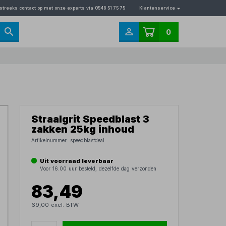
streeks contact op met onze experts via 0548 51 75 75
Klantenservice
0
Straalgrit Speedblast 3
zakken 25kg inhoud
Artikelnummer:
speedblastdeal
Uit voorraad leverbaar
Voor 16.00 uur besteld, dezelfde dag verzonden
83,49
69,00 excl. BTW