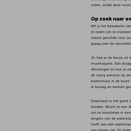
rollen, zodat deze nooi
Op zoek naar e
Wil jij het bewateren v
te raden om te invester
meest geschikt voor jou
graag over de verschill
Zo heb je de keuze uit
muurhaspels. Een draag
afmetingen en kun je ee
de slang aansluit op ee
buitenmuur, in de buur
in beslag en kunnen ge
Daarnaast is het goed 
worden. Mocht je een di
om te investeren in een
lengtes van de watersla
heeft aan een watersla
een lengte van 30 meter