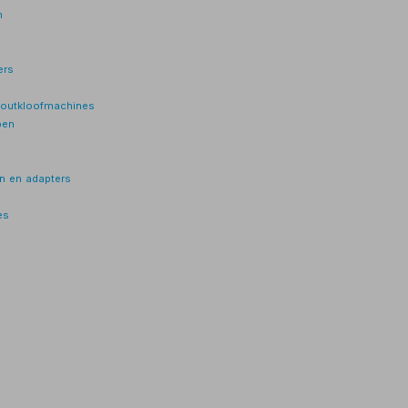
n
ers
Houtkloofmachines
pen
n en adapters
es