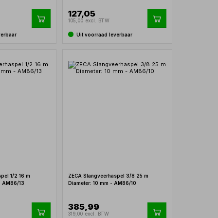
127,05
105,00 excl. BTW
verbaar
Uit voorraad leverbaar
pel 1/2 16 m
ZECA Slangveerhaspel 3/8 25 m
 - AM86/13
Diameter: 10 mm - AM86/10
385,99
319,00 excl. BTW