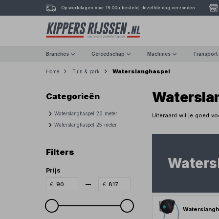
Op werkdagen voor 16.00u besteld, dezelfde dag verzonden
Branches
Gereedschap
Machines
Transport
Waterslanghaspel
Home
Tuin & park
Watersla
Categorieën
Waterslanghaspel 20 meter
Uiteraard wil je goed v
Waterslanghaspel 25 meter
Filters
Waters
Prijs
—
Waterslangh