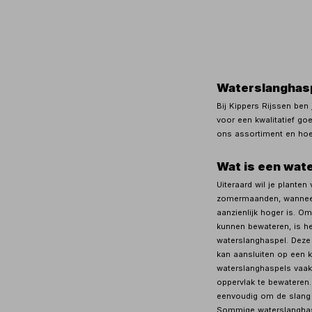
Waterslanghas
Bij Kippers Rijssen ben 
voor een kwalitatief go
ons assortiment en hoe 
Wat is een wat
Uiteraard wil je plante
zomermaanden, wanneer 
aanzienlijk hoger is. Om
kunnen bewateren, is he
waterslanghaspel. Deze
kan aansluiten op een k
waterslanghaspels vaak
oppervlak te bewateren. 
eenvoudig om de slang 
Sommige waterslanghasp