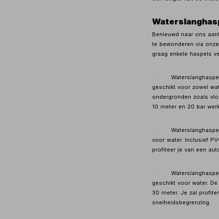
Waterslanghasp
Benieuwd naar ons aanb
te bewonderen via onz
graag enkele haspels ve
· Waterslanghaspel 10
geschikt voor zowel wat
ondergronden zoals vlo
10 meter en 20 bar werk
· Waterslanghaspel 1
voor water. Inclusief P
profiteer je van een 
· Waterslanghaspel H
geschikt voor water. D
30 meter. Je zal profit
snelheidsbegrenzing.