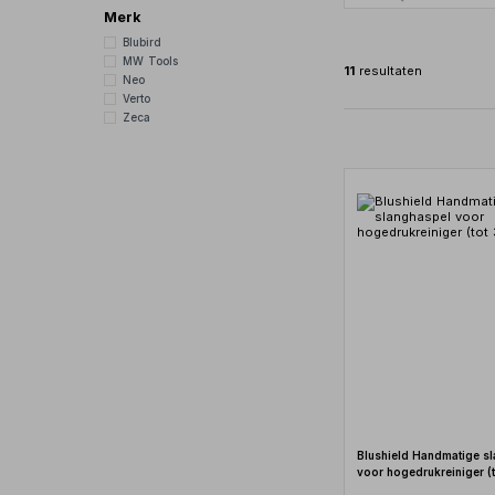
Merk
Blubird
MW Tools
11
resultaten
Neo
Verto
Zeca
Blushield Handmatige s
voor hogedrukreiniger (t