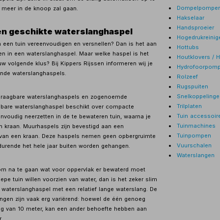
Dompelpompe
t meer in de knoop zal gaan.
Hakselaar
Handsproeier
en geschikte waterslanghaspel
Hogedrukreinig
an een tuin vereenvoudigen en versnellen? Dan is het aan
Hottubs
en in een waterslanghaspel. Maar welke haspel is het
Houtklovers / 
w volgende klus? Bij Kippers Rijssen informeren wij je
Hydrofoorpom
ende waterslanghaspels.
Rolzeef
Rugspuiten
Snelkoppelinge
 draagbare waterslanghaspels en zogenoemde
Trilplaten
bare waterslanghaspel beschikt over compacte
Tuin accessoir
nvoudig neerzetten in de te bewateren tuin, waarna je
Tuinmachines
n kraan. Muurhaspels zijn bevestigd aan een
Tuinpompen
t van een kraan. Deze haspels nemen geen opbergruimte
Vuurschalen
durende het hele jaar buiten worden gehangen.
Waterslangen
om na te gaan wat voor oppervlak er bewaterd moet
epe tuin willen voorzien van water, dan is het zeker slim
 waterslanghaspel met een relatief lange waterslang. De
ngen zijn vaak erg variërend: hoewel de één genoeg
ng van 10 meter, kan een ander behoefte hebben aan
.