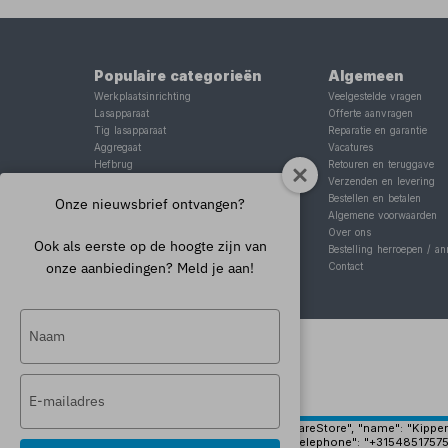
Populaire categorieën
Algemeen
Werkplaatsinrichting
Veelgestelde vragen
Lasapparaat
Offerte aanvragen
Tig lasapparaat
Reparatie en garantie
Aggregaat
Vacatures
Hefbrug
Retouren en teruggave
Motorlift
Verzenden en levering
Schaarlift
Bestellen en betalen
Onze nieuwsbrief ontvangen?
Heftafel
Algemene voorwaarden
Over ons
Ook als eerste op de hoogte zijn van
Bestelling herroepen / an
onze aanbiedingen? Meld je aan!
Contact
Typ
je
naam
Typ
in
je
e-
{ "@context": "https://schema.org", "@type": "HardwareStore", "name": "Kippers 
"https://www.kippersrijssen.nl/img/pand-groot.jpg", "telephone": "+31548517575