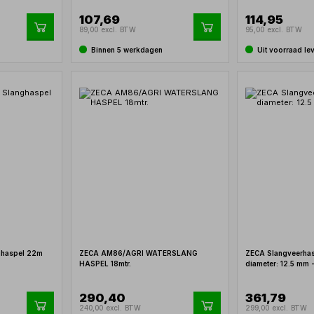
107,69
114,95
89,00 excl. BTW
95,00 excl. BTW
Binnen 5 werkdagen
Uit voorraad le
ghaspel 22m
ZECA AM86/AGRI WATERSLANG
ZECA Slangveerhas
HASPEL 18mtr.
diameter: 12.5 mm
290,40
361,79
240,00 excl. BTW
299,00 excl. BTW