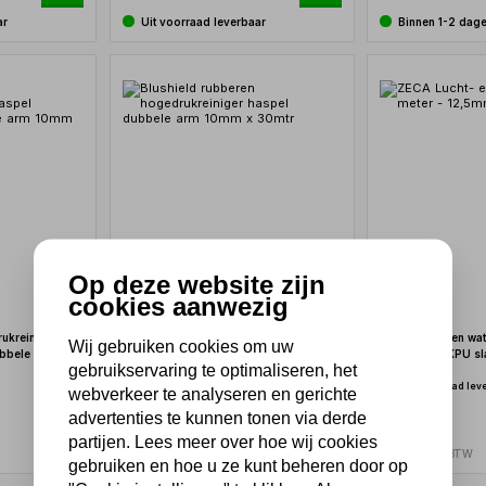
ar
Uit voorraad leverbaar
Binnen 1-2 dag
Op deze website zijn
cookies aanwezig
ukreiniger
Blushield rubberen hogedrukreiniger
ZECA Lucht- en wat
Wij gebruiken cookies om uw
ubbele arm
haspel dubbele arm 10mm x 30mtr
12,5mm met KPU s
gebruikservaring te optimaliseren, het
Niet uit voorraad lev
webverkeer te analyseren en gerichte
816,75
advertenties te kunnen tonen via derde
675,00 excl. BTW
526,35
partijen. Lees meer over hoe wij cookies
Binnen 2-4 dagen
435,00 excl. BTW
gebruiken en hoe u ze kunt beheren door op