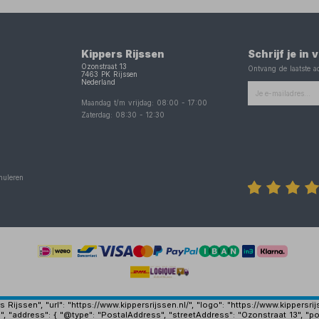
Kippers Rijssen
Schrijf je in
Ozonstraat 13
Ontvang de laatste ac
7463 PK
Rijssen
Nederland
Maandag t/m vrijdag:
08:00
-
17:00
Zaterdag:
08:30
-
12:30
nuleren
Rijssen", "url": "https://www.kippersrijssen.nl/", "logo": "https://www.kippersr
", "address": { "@type": "PostalAddress", "streetAddress": "Ozonstraat 13", "po