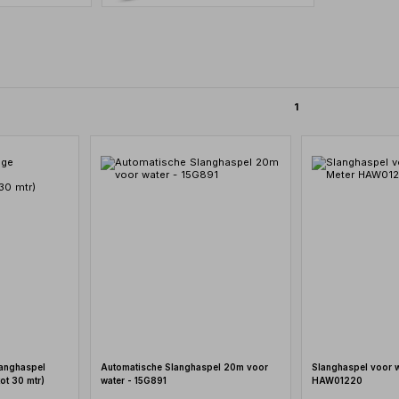
1
langhaspel
Automatische Slanghaspel 20m voor
Slanghaspel voor w
ot 30 mtr)
water - 15G891
HAW01220