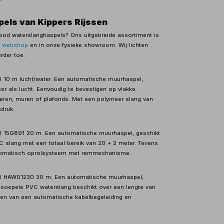
els van Kippers Rijssen
od waterslanghaspels? Ons uitgebreide assortiment is
e
webshop
en in onze fysieke showroom. Wij lichten
rder toe:
 m lucht/water. Een automatische muurhaspel,
er als lucht. Eenvoudig te bevestigen op vlakke
eren, muren of plafonds. Met een polymeer slang van
druk.
5G891 20 m. Een automatische muurhaspel, geschikt
VC slang met een totaal bereik van 20 + 2 meter. Tevens
automatisch oprolsysteem met remmechanisme.
AW01230 30 m. Een automatische muurhaspel,
e soepele PVC waterslang beschikt over een lengte van
eren van een automatische kabelbegeleiding en