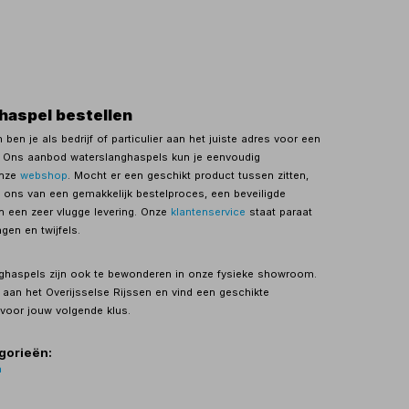
haspel bestellen
 ben je als bedrijf of particulier aan het juiste adres voor een
. Ons aanbod waterslanghaspels kun je eenvoudig
onze
webshop
. Mocht er een geschikt product tussen zitten,
ij ons van een gemakkelijk bestelproces, een beveiligde
 een zeer vlugge levering. Onze
klantenservice
staat paraat
gen en twijfels.
ghaspels zijn ook te bewonderen in onze fysieke showroom.
aan het Overijsselse Rijssen en vind een geschikte
voor jouw volgende klus.
gorieën:
n