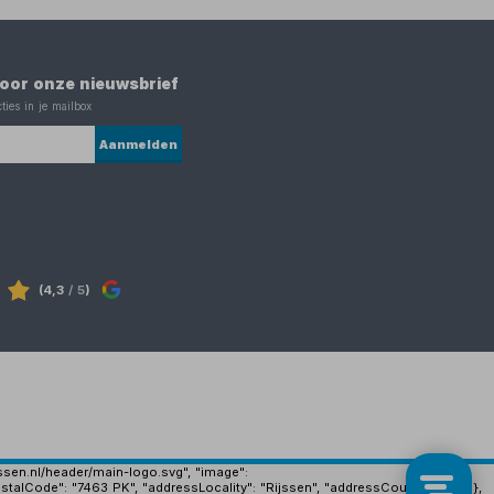
 voor onze nieuwsbrief
ties in je mailbox
Aanmelden
(4,3
/ 5
)
ijssen.nl/header/main-logo.svg", "image":
stalCode": "7463 PK", "addressLocality": "Rijssen", "addressCountry": "NL" },