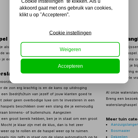
"Cookie instellingen" te klikken. Als u
akkoord gaat met ons gebruik van cookies,
1
klikt u op "Accepteren”.
Cookie instellingen
pel
Waterslang
je als particulier of professional aan het juiste adres
Bij Kippers Rijssen
Weigeren
ede waterslanghaspel. Wij vertellen je graag meer over
waterslanghaspel
je een geschikte haspel online kunt bestellen.
bewonderen via 
dan profiteer je b
Accepteren
betaalomgeving en
erslanghaspel?
voor eventuele vra
n voorzien van voldoende water. Zeker in de warme
de zon erg krachtig is en de kans op uitdroging
Al onze waterslan
 een (bedrijfs)tuin van jezelf of jouw klanten goed te
Breng een bezoek 
t zeker geen overbodige luxe om te investeren in een
waterslanghaspel 
 haspels beschikken over een slang die je eenvoudig
raan binnens- of buitenshuis. Aangezien
 een groot bereik hebben, ben je in staat om een groot
Meer tuin cate
Aanzuigslange
Mocht je klaar zijn met de klus, dan is het zeer
Bosmaaier
weer op te rollen en de haspel weer op te ruimen.
Dekzeilen
els zijn zelfs in staat om de slang automatisch op te