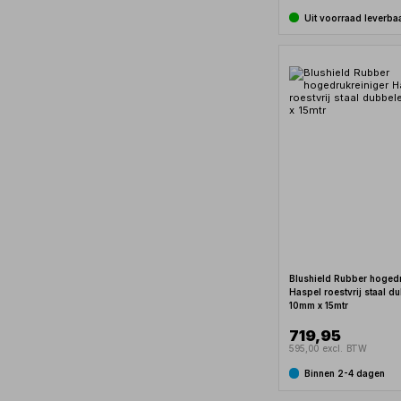
Uit voorraad leverba
Blushield Rubber hogedr
Haspel roestvrij staal d
10mm x 15mtr
719,95
595,00 excl. BTW
Binnen 2-4 dagen