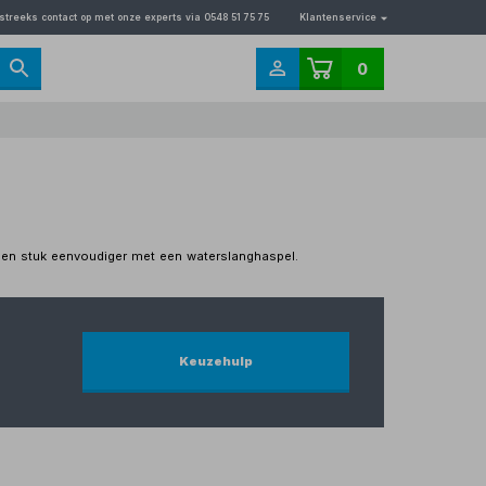
streeks contact op met onze experts via 0548 51 75 75
Klantenservice
0
t een stuk eenvoudiger met een waterslanghaspel.
Keuzehulp