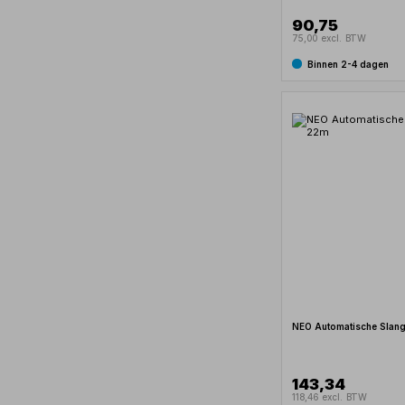
90,75
75,00 excl. BTW
Binnen 2-4 dagen
NEO Automatische Slan
143,34
118,46 excl. BTW