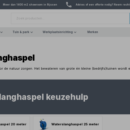
Meer dan 1400 m2 showroom in Rijssen
Advies of een offerte nodig? Neem recht
Tuin & park
Werkplaatsinrichting
Merken
nghaspel
oor de natuur zorgen. Het bewateren van grote én kleine (bedrijfs)tuinen word
langhaspel keuzehulp
aspel 20 meter
Waterslanghaspel 25 meter