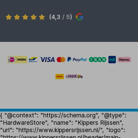
(4,3
/ 5
)
{ "@context": "https://schema.org", "@type":
"HardwareStore", "name": "Kippers Rijssen",
"url": "https://www.kippersrijssen.nl/", "logo":
"https://www.kippersrijssen.nl/header/main-