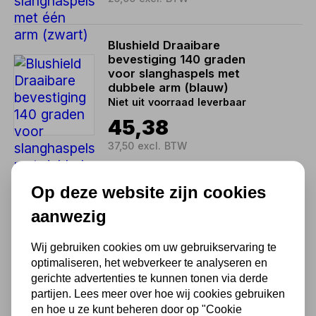
Blushield Draaibare
bevestiging 140 graden
voor slanghaspels met
dubbele arm (blauw)
Niet uit voorraad leverbaar
45,38
37,50 excl. BTW
Op deze website zijn cookies
Blubird Draaibare
bevestiging 140 graden
aanwezig
voor slanghaspels met één
arm (roestvrij staal)
Wij gebruiken cookies om uw gebruikservaring te
90,75
optimaliseren, het webverkeer te analyseren en
gerichte advertenties te kunnen tonen via derde
75,00 excl. BTW
partijen. Lees meer over hoe wij cookies gebruiken
en hoe u ze kunt beheren door op "Cookie