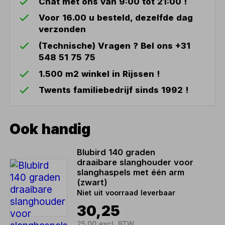
Chat met ons van 9:00 tot 21:00 !
Voor 16.00 u besteld, dezelfde dag
verzonden
(Technische) Vragen ? Bel ons +31
548 51 75 75
1.500 m2 winkel in Rijssen !
Twents familiebedrijf sinds 1992 !
Ook handig
Blubird 140 graden
draaibare slanghouder voor
slanghaspels met één arm
(zwart)
Niet uit voorraad leverbaar
30,25
25,00 excl. BTW