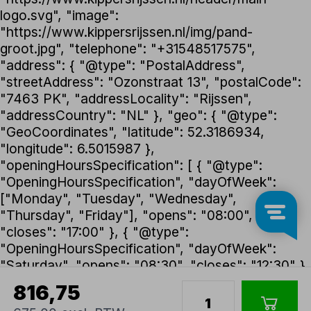
logo.svg", "image":
"https://www.kippersrijssen.nl/img/pand-
groot.jpg", "telephone": "+31548517575",
"address": { "@type": "PostalAddress",
"streetAddress": "Ozonstraat 13", "postalCode":
"7463 PK", "addressLocality": "Rijssen",
"addressCountry": "NL" }, "geo": { "@type":
"GeoCoordinates", "latitude": 52.3186934,
"longitude": 6.5015987 },
"openingHoursSpecification": [ { "@type":
"OpeningHoursSpecification", "dayOfWeek":
["Monday", "Tuesday", "Wednesday",
"Thursday", "Friday"], "opens": "08:00",
"closes": "17:00" }, { "@type":
"OpeningHoursSpecification", "dayOfWeek":
"Saturday", "opens": "08:30", "closes": "12:30" }
], "foundingDate": "1992", "founder": { "@type":
816,75
"Person", "name": "Henk Kippers" },