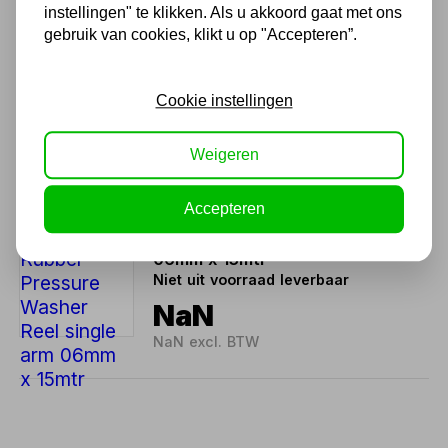
instellingen" te klikken. Als u akkoord gaat met ons
Blushield Rubber
gebruik van cookies, klikt u op "Accepteren”.
hogedrukreiniger Haspel
roestvrij staal dubbele arm
10mm x 15mtr
Cookie instellingen
719,95
595,00 excl. BTW
Weigeren
Accepteren
Blushield Rubber Pressure
Washer Reel single arm
06mm x 15mtr
Niet uit voorraad leverbaar
NaN
NaN excl. BTW