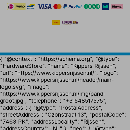
{ "@context": "https://schema.org", "@type":
"HardwareStore", "name": "Kippers Rijssen",
"url": "https://www.kippersrijssen.nl/", "logo":
"https://www.kippersrijssen.nl/header/main-
logo.svg", "image":
"https://www.kippersrijssen.nl/img/pand-
groot.jpg", "telephone": "+31548517575",
"address": { "@type": "PostalAddress",
"streetAddress": "Ozonstraat 13", "postalCode":
"7463 PK", "addressLocality": "Rijssen",
"addressCountry": "NL" }, "geo": { "@type":