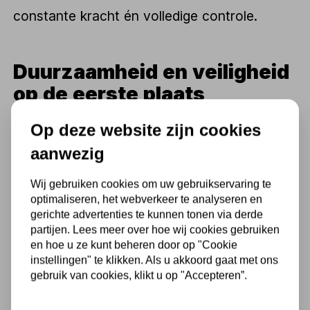
constante kracht én volledige controle.
Duurzaamheid en veiligheid
op de eerste plaats
De holle cilinders uit het assortiment van
Op deze website zijn cookies
Kippers Rijssen
zijn gemaakt van
aanwezig
hoogwaardig staal of aluminium, afhankelijk
Wij gebruiken cookies om uw gebruikservaring te
van de gewenste draagkracht en het
optimaliseren, het webverkeer te analyseren en
gerichte advertenties te kunnen tonen via derde
toepassingsgebied. Ze zijn voorzien van een
partijen. Lees meer over hoe wij cookies gebruiken
corrosiebestendige coating, een geharde
en hoe u ze kunt beheren door op "Cookie
instellingen" te klikken. Als u akkoord gaat met ons
zuigerstang en interne afdichtingen die
gebruik van cookies, klikt u op "Accepteren”.
bestand zijn tegen hoge druk en intensief