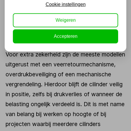
gebruik. Dankzij de solide constructie blijven
Cookie instellingen
ze ook onder extreme belasting betrouwbaar
functioneren, zonder in te leveren op
Weigeren
veiligheid of precisie.
Accepteren
Voor extra zekerheid zijn de meeste modellen
uitgerust met een veerretourmechanisme,
overdrukbeveiliging of een mechanische
vergrendeling. Hierdoor blijft de cilinder veilig
in positie, zelfs bij drukverlies of wanneer de
belasting ongelijk verdeeld is. Dit is met name
van belang bij werken op hoogte of bij
projecten waarbij meerdere cilinders