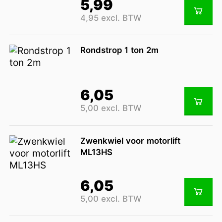
5,99
4,95 excl. BTW
Rondstrop 1 ton 2m
6,05
5,00 excl. BTW
Zwenkwiel voor motorlift
ML13HS
6,05
5,00 excl. BTW