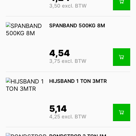
3,50 excl. BTW
SPANBAND 500KG 8M
4,54
3,75 excl. BTW
HIJSBAND 1 TON 3MTR
5,14
4,25 excl. BTW