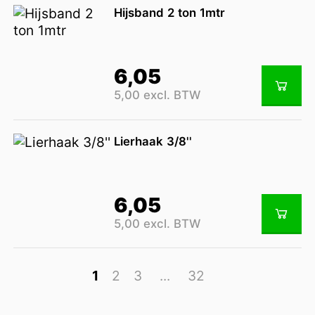
Hijsband 2 ton 1mtr
6,05
5,00 excl. BTW
Lierhaak 3/8''
6,05
5,00 excl. BTW
1
2
3
...
32