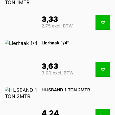
3,33
2,75 excl. BTW
Lierhaak 1/4''
3,63
3,00 excl. BTW
HIJSBAND 1 TON 2MTR
4,24