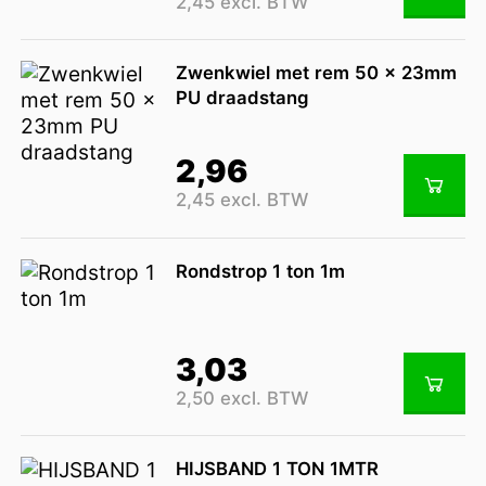
2,45 excl. BTW
Zwenkwiel met rem 50 x 23mm
PU draadstang
2,96
2,45 excl. BTW
Rondstrop 1 ton 1m
3,03
2,50 excl. BTW
HIJSBAND 1 TON 1MTR