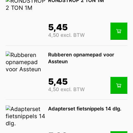
RONDSTROP 2 TON 1M
5,45
4,50 excl. BTW
Rubberen opnamepad voor
Assteun
5,45
4,50 excl. BTW
Adapterset fietsnippels 14 dlg.