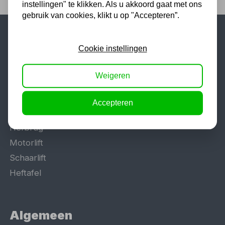
instellingen" te klikken. Als u akkoord gaat met ons
gebruik van cookies, klikt u op "Accepteren”.
Populaire categorieën
Cookie instellingen
Werkplaatsinrichting
Weigeren
Lasapparaat
Tig lasapparaat
Accepteren
Aggregaat
Hefbrug
Motorlift
Schaarlift
Heftafel
Algemeen