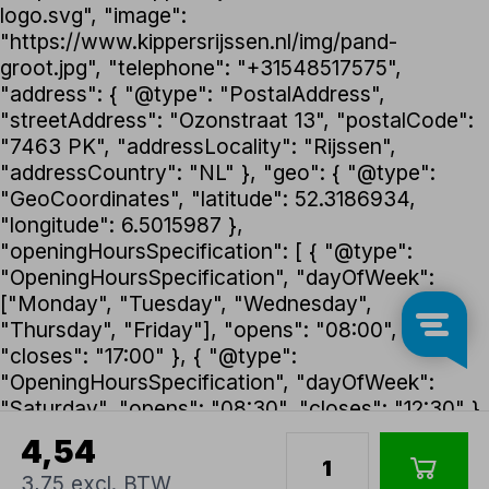
logo.svg", "image":
"https://www.kippersrijssen.nl/img/pand-
groot.jpg", "telephone": "+31548517575",
"address": { "@type": "PostalAddress",
"streetAddress": "Ozonstraat 13", "postalCode":
"7463 PK", "addressLocality": "Rijssen",
"addressCountry": "NL" }, "geo": { "@type":
"GeoCoordinates", "latitude": 52.3186934,
"longitude": 6.5015987 },
"openingHoursSpecification": [ { "@type":
"OpeningHoursSpecification", "dayOfWeek":
["Monday", "Tuesday", "Wednesday",
"Thursday", "Friday"], "opens": "08:00",
"closes": "17:00" }, { "@type":
"OpeningHoursSpecification", "dayOfWeek":
"Saturday", "opens": "08:30", "closes": "12:30" }
], "foundingDate": "1992", "founder": { "@type":
4,54
"Person", "name": "Henk Kippers" },
3,75 excl. BTW
"paymentAccepted": ["iDEAL", "Bancontact",