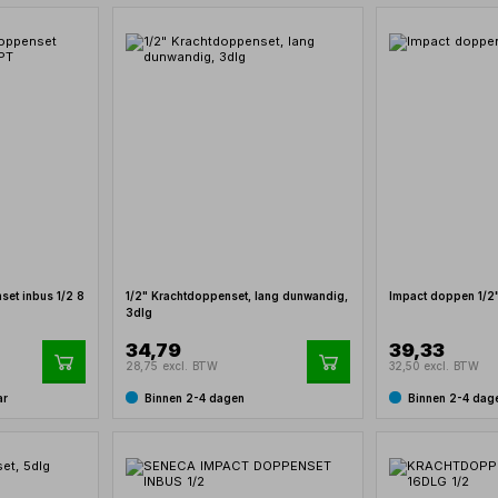
set inbus 1/2 8
1/2" Krachtdoppenset, lang dunwandig,
Impact doppen 1/2"
3dlg
34,79
39,33
28,75 excl. BTW
32,50 excl. BTW
ar
Binnen 2-4 dagen
Binnen 2-4 dag