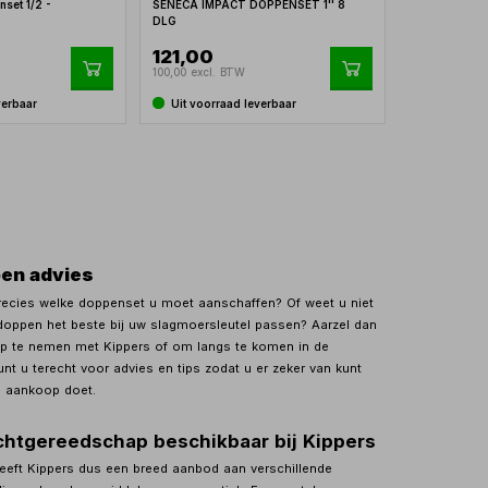
set 1/2 -
SENECA IMPACT DOPPENSET 1'' 8
DLG
121,00
100,00 excl. BTW
verbaar
Uit voorraad leverbaar
en advies
recies welke doppenset u moet aanschaffen? Of weet u niet
oppen het beste bij uw slagmoersleutel passen? Aarzel dan
op te nemen met Kippers of om langs te komen in de
nt u terecht voor advies en tips zodat u er zeker van kunt
te aankoop doet.
chtgereedschap beschikbaar bij Kippers
eeft Kippers dus een breed aanbod aan verschillende