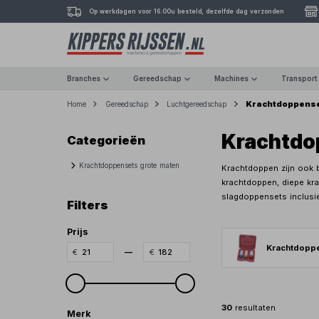
Op werkdagen voor 16.00u besteld, dezelfde dag verzonden
Branches
Gereedschap
Machines
Transport
Krachtdoppens
Home
Gereedschap
Luchtgereedschap
Krachtdo
Categorieën
Krachtdoppensets grote maten
Krachtdoppen zijn ook b
krachtdoppen, diepe kra
slagdoppensets inclus
Filters
Prijs
Krachtdoppe
—
30
resultaten
Merk