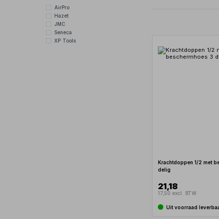
AirPro
Hazet
JMC
Seneca
XP Tools
Krachtdoppen 1/2 met 
delig
21,18
17,50 excl. BTW
Uit voorraad leverba