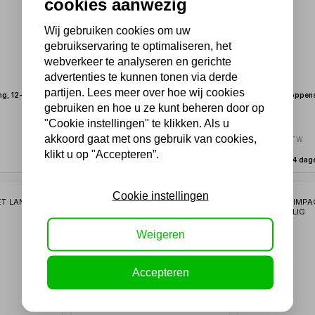
cookies aanwezig
Wij gebruiken cookies om uw
gebruikservaring te optimaliseren, het
webverkeer te analyseren en gerichte
advertenties te kunnen tonen via derde
partijen. Lees meer over hoe wij cookies
g, 12-kant,
Otima Impact doppenset 16-delig 1/2"
1/2" Krachtdoppens
gebruiken en hoe u ze kunt beheren door op
"Cookie instellingen" te klikken. Als u
54,45
54,45
akkoord gaat met ons gebruik van cookies,
45,00 excl. BTW
45,00 excl. BTW
klikt u op "Accepteren”.
Uit voorraad leverbaar
Binnen 2-4 dag
Cookie instellingen
Weigeren
Accepteren