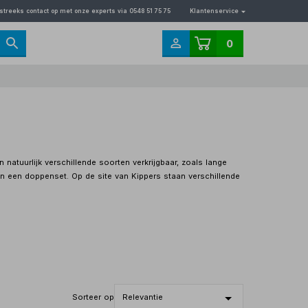
streeks contact op met onze experts via 0548 51 75 75
Klantenservice
0
tuurlijk verschillende soorten verkrijgbaar, zoals lange
in een doppenset. Op de site van Kippers staan verschillende
Sorteer op