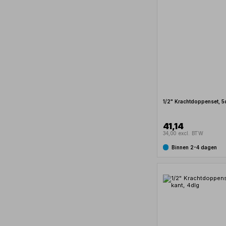
1/2" Krachtdoppenset, 5
41,14
34,00 excl. BTW
Binnen 2-4 dagen