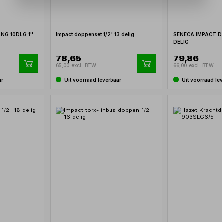
G 10DLG 1''
Impact doppenset 1/2" 13 delig
SENECA IMPACT D
DELIG
78,65
79,86
65,00 excl. BTW
66,00 excl. BTW
ar
Uit voorraad leverbaar
Uit voorraad le