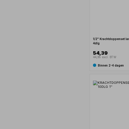
1/2" Krachtdoppenset lan
4dlg
54,39
44,95 excl. BTW
Binnen 2-4 dagen