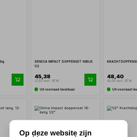
dlg
SENECA IMPACT DOPPENSET INBUS
KRACHTDOPPENSE
1/2
45,38
48,40
37,50 excl. BTW
40,00 excl. BTW
Uit voorraad leverbaar
Uit voorraad le
Op deze website zijn