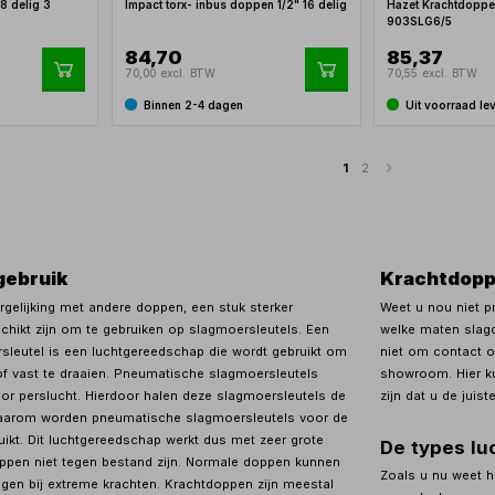
8 delig 3
Impact torx- inbus doppen 1/2" 16 delig
Hazet Krachtdoppen
903SLG6/5
84,70
85,37
70,00 excl. BTW
70,55 excl. BTW
Binnen 2-4 dagen
Uit voorraad le
1
2
gebruik
Krachtdopp
ergelijking met andere doppen, een stuk sterker
Weet u nou niet p
chikt zijn om te gebruiken op slagmoersleutels. Een
welke maten slagd
leutel is een luchtgereedschap die wordt gebruikt om
niet om contact 
f vast te draaien. Pneumatische slagmoersleutels
showroom. Hier ku
r perslucht. Hierdoor halen deze slagmoersleutels de
zijn dat u de juis
Daarom worden pneumatische slagmoersleutels voor de
ikt. Dit luchtgereedschap werkt dus met zeer grote
De types lu
ppen niet tegen bestand zijn. Normale doppen kunnen
Zoals u nu weet h
ngen bij extreme krachten. Krachtdoppen zijn meestal