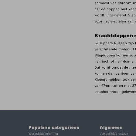
gemaakt van chroom-mol
dat de doppen niet kap
wordt uitgeoefend. Sla
voor het sleutelen aan 
Krachtdoppen 
Bij Kippers Rijssen zijn
verschillende maten. U k
Slagdoppen komen voor 
half inch of half duims
Dat komt omdat de mees
kunnen dan variëren v
Kippers hebben ook ee
van 17mm tot en met 2
beschermhoes geleverd
Populaire categorieën
Algemeen
Werkplaatsinrichting
Veelgestelde vragen