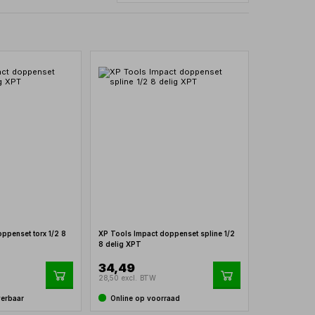
ppenset torx 1/2 8
XP Tools Impact doppenset spline 1/2
8 delig XPT
34,49
28,50 excl. BTW
verbaar
Online op voorraad