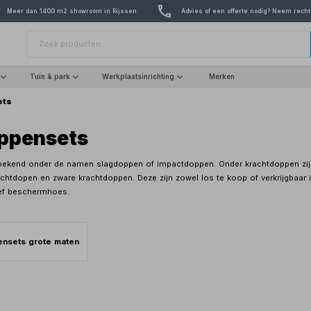
Meer dan 1400 m2 showroom in Rijssen
Advies of een offerte nodig? Neem recht
Tuin & park
Werkplaatsinrichting
Merken
ets
ppensets
ekend onder de namen slagdoppen of impactdoppen. Onder krachtdoppen zijn na
chtdopen en zware krachtdoppen. Deze zijn zowel los te koop of verkrijgbaar 
ief beschermhoes.
nsets grote maten