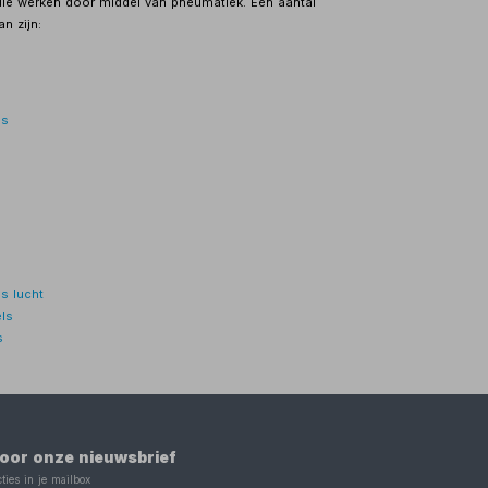
ie werken door middel van pneumatiek. Een aantal
n zijn:
es
s lucht
ls
s
 voor onze nieuwsbrief
ties in je mailbox