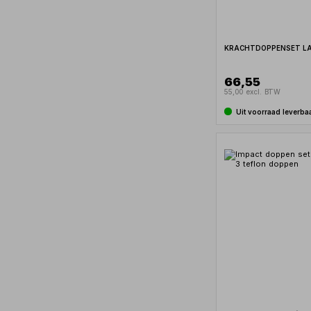
KRACHTDOPPENSET LAN
66,55
55,00 excl. BTW
Uit voorraad leverba