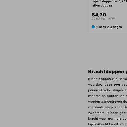
Impact doppen set 1/2" 1
teflon doppen
84,70
70,00 excl. BTW
Binnen 2-4 dagen
Krachtdoppen 
Krachtdoppen zijn, in v
waardoor deze zeer ges
pneumatische slagmoers
moeren en bouten los o
worden aangedreven doo
maximale slagkracht. 
zwaardere klussen gebru
kracht waar normale do
bijvoorbeeld kapot spri