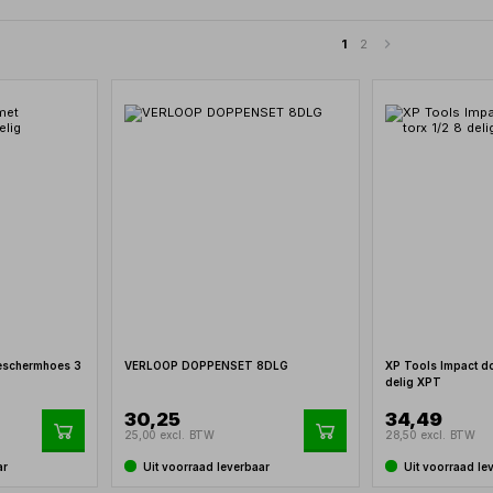
1
2
beschermhoes 3
VERLOOP DOPPENSET 8DLG
XP Tools Impact do
delig XPT
30,25
34,49
25,00 excl. BTW
28,50 excl. BTW
ar
Uit voorraad leverbaar
Uit voorraad le