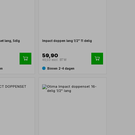
et lang, 5dlg
Impact doppen lang 1/2" 11 delig
59,90
49,50 excl. BTW
en
Binnen 2-4 dagen