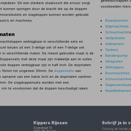
gereedschappen d
ybdeen. Dit een sterkere staalsoort die ervoor zorgt
voorbeelden hierva
ot kunnen springen door de kracht die op de doppen
gmoersleutels en slagdoppen kunnen worden gebruikt
auto’s en machines.
Blaaspistolen
Slijpmachines
Schuurmachin
maten
Verfpistolen
 krachtdoppen verkrijgbaar in verschillende sets en
Hakhamers
unt kiezen uit een 3-delige set of een 7-delige set.
Tackers
in verschillende maten. De meest gebruikte maat is de
Bandenpomp
. Doppensets met deze maat zijn makkelijk aan te vullen.
Vetspuiten
te doppen verkrijgbaar zijn in half inch. De dopmaten
Stiftslijpers
an 10mm tot ongeveer 30mm. De
doppensets
van
Boormachines
n opname van een halve inch en de dopmaten variëren
Schuurmachine
7mm. De slagdoppensets worden met een
Slagmoersleute
 om te voorkomen dat de doppen beschadigd raken.
Naaldbikhamer
Kippers Rijssen
Schrijf je in
Ozonstraat 13
Ontvang de laatste ac