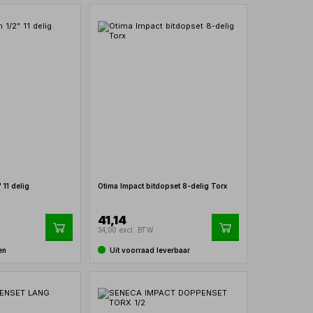
 11 delig
Otima Impact bitdopset 8-delig Torx
41,14
34,00 excl. BTW
en
Uit voorraad leverbaar