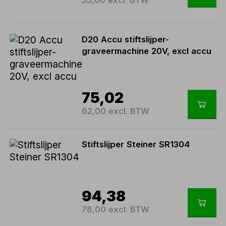
D20 Accu stiftslijper-
graveermachine 20V, excl accu
75,02
62,00 excl. BTW
Stiftslijper Steiner SR1304
94,38
78,00 excl. BTW