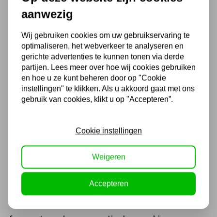
kiezen voor een pneumatische stiftslijper. Wij
aanwezig
vertellen jou graag meer over dit product en
Wij gebruiken cookies om uw gebruikservaring te
hoe je een stiftslijper online kunt bestellen.
optimaliseren, het webverkeer te analyseren en
gerichte advertenties te kunnen tonen via derde
partijen. Lees meer over hoe wij cookies gebruiken
en hoe u ze kunt beheren door op "Cookie
Waarvoor gebruik je een
instellingen" te klikken. Als u akkoord gaat met ons
pneumatische stiftslijper
gebruik van cookies, klikt u op "Accepteren”.
Bij Kippers Rijssen kun je terecht voor een
Cookie instellingen
pneumatische stiftslijper. Een stiftslijper staat
bekend als een kleine, compacte
Weigeren
schuurmachine die ideaal gebruikt kan
Accepteren
worden voor het slijpen van moeilijk
bereikbare plekken. Dankzij het kleine