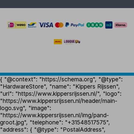
{ "@context": "https://schema.org", "@type":
"HardwareStore", "name": "Kippers Rijssen",
"url": "https://www.kippersrijssen.nl/", "logo":
"https://www.kippersrijssen.nl/header/main-
logo.svg", "image":
"https://www.kippersrijssen.nl/img/pand-
groot.jpg", "telephone": "+31548517575",
"address": { "@type": "PostalAddress",