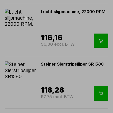
Lucht slijpmachine, 22000 RPM.
116,16
96,00 excl. BTW
Steiner Sierstripslijper SR1580
118,28
97,75 excl. BTW