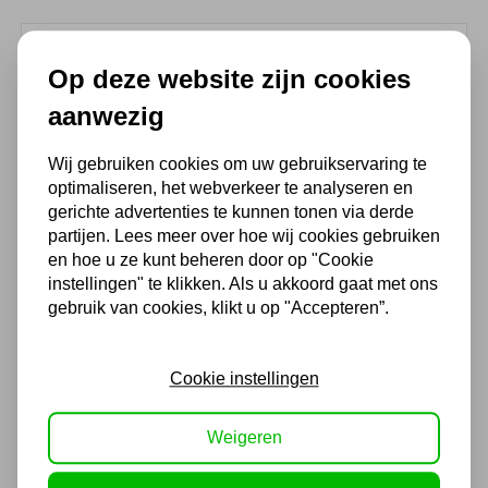
(4,3
/ 5
)
Op deze website zijn cookies
aanwezig
Chat met ons van 9:00 tot 21:00 !
Voor 16.00 u besteld, dezelfde dag
Wij gebruiken cookies om uw gebruikservaring te
optimaliseren, het webverkeer te analyseren en
verzonden
gerichte advertenties te kunnen tonen via derde
(Technische) Vragen ? Bel ons +31
partijen. Lees meer over hoe wij cookies gebruiken
548 51 75 75
en hoe u ze kunt beheren door op "Cookie
instellingen" te klikken. Als u akkoord gaat met ons
1.500 m2 winkel in Rijssen !
gebruik van cookies, klikt u op "Accepteren”.
Twents familiebedrijf sinds 1992 !
Cookie instellingen
Ook handig
Weigeren
Aanzuigslang Euroflex 1 1/4
32mm per meter