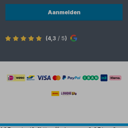
Aanmelden
(4,3
/ 5
)