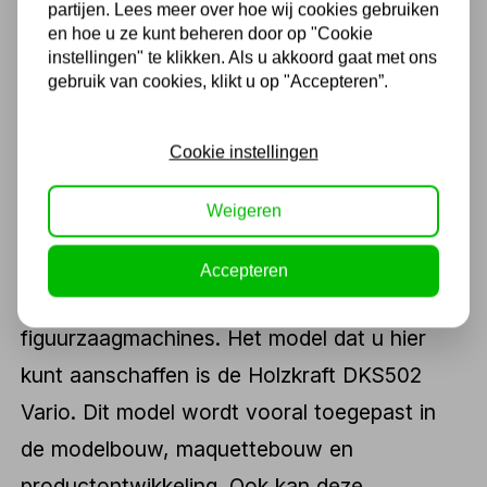
partijen. Lees meer over hoe wij cookies gebruiken
Houtklovers
en hoe u ze kunt beheren door op "Cookie
Lintzaagmachines
instellingen" te klikken. Als u akkoord gaat met ons
gebruik van cookies, klikt u op "Accepteren”.
Cirkelzaagtafels
Cookie instellingen
Figuurzaagmachines
Holzkraft
Weigeren
Kippers Rijssen verkoopt verschillende
Accepteren
zaagmachines, waaronder
figuurzaagmachines. Het model dat u hier
kunt aanschaffen is de Holzkraft DKS502
Vario. Dit model wordt vooral toegepast in
de modelbouw, maquettebouw en
productontwikkeling. Ook kan deze