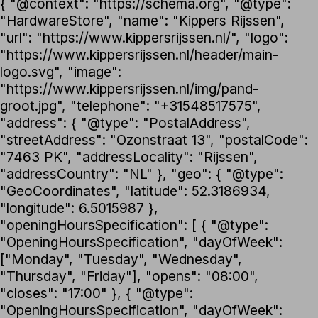
{ "@context": "https://schema.org", "@type":
"HardwareStore", "name": "Kippers Rijssen",
"url": "https://www.kippersrijssen.nl/", "logo":
"https://www.kippersrijssen.nl/header/main-
logo.svg", "image":
"https://www.kippersrijssen.nl/img/pand-
groot.jpg", "telephone": "+31548517575",
"address": { "@type": "PostalAddress",
"streetAddress": "Ozonstraat 13", "postalCode":
"7463 PK", "addressLocality": "Rijssen",
"addressCountry": "NL" }, "geo": { "@type":
"GeoCoordinates", "latitude": 52.3186934,
"longitude": 6.5015987 },
"openingHoursSpecification": [ { "@type":
"OpeningHoursSpecification", "dayOfWeek":
["Monday", "Tuesday", "Wednesday",
"Thursday", "Friday"], "opens": "08:00",
"closes": "17:00" }, { "@type":
"OpeningHoursSpecification", "dayOfWeek":