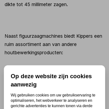
dikte tot 45 millimeter zagen.
Naast figuurzaagmachines biedt Kippers een
ruim assortiment aan van andere
houtbewerkingsproducten:
Scheppach
Op deze website zijn cookies
Houtdraaibanken
aanwezig
Afkortzaagmachines
Wij gebruiken cookies om uw gebruikservaring te
Afzuiginstallaties
optimaliseren, het webverkeer te analyseren en
Schuur en Schaafmachines
gerichte advertenties te kunnen tonen via derde