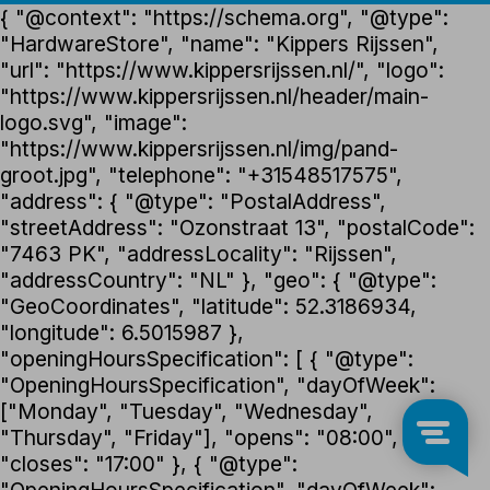
{ "@context": "https://schema.org", "@type":
"HardwareStore", "name": "Kippers Rijssen",
"url": "https://www.kippersrijssen.nl/", "logo":
"https://www.kippersrijssen.nl/header/main-
logo.svg", "image":
"https://www.kippersrijssen.nl/img/pand-
groot.jpg", "telephone": "+31548517575",
"address": { "@type": "PostalAddress",
"streetAddress": "Ozonstraat 13", "postalCode":
"7463 PK", "addressLocality": "Rijssen",
"addressCountry": "NL" }, "geo": { "@type":
"GeoCoordinates", "latitude": 52.3186934,
"longitude": 6.5015987 },
"openingHoursSpecification": [ { "@type":
"OpeningHoursSpecification", "dayOfWeek":
["Monday", "Tuesday", "Wednesday",
"Thursday", "Friday"], "opens": "08:00",
"closes": "17:00" }, { "@type":
"OpeningHoursSpecification", "dayOfWeek":