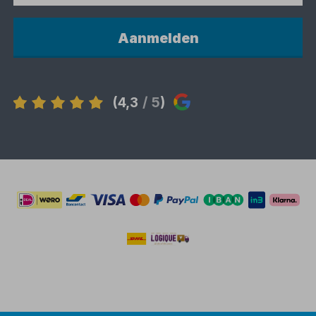
Aanmelden
(4,3
/ 5
)