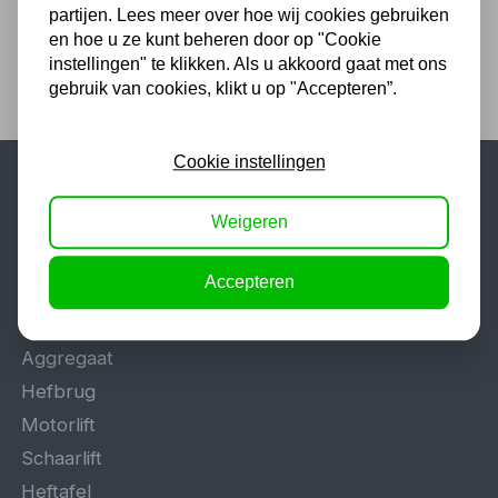
partijen. Lees meer over hoe wij cookies gebruiken
en hoe u ze kunt beheren door op "Cookie
instellingen" te klikken. Als u akkoord gaat met ons
gebruik van cookies, klikt u op "Accepteren”.
Cookie instellingen
Populaire categorieën
Weigeren
Werkplaatsinrichting
Accepteren
Lasapparaat
Tig lasapparaat
Aggregaat
Hefbrug
Motorlift
Schaarlift
Heftafel