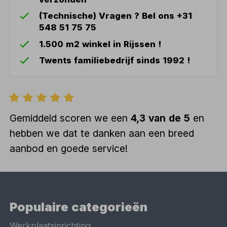
(Technische) Vragen ? Bel ons +31
548 51 75 75
1.500 m2 winkel in Rijssen !
Twents familiebedrijf sinds 1992 !
Gemiddeld scoren we een
4,3 van de 5
en
hebben we dat te danken aan een breed
aanbod en goede service!
Populaire categorieën
Werkplaatsinrichting