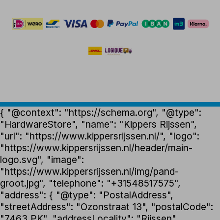
{ "@context": "https://schema.org", "@type":
"HardwareStore", "name": "Kippers Rijssen",
"url": "https://www.kippersrijssen.nl/", "logo":
"https://www.kippersrijssen.nl/header/main-
logo.svg", "image":
"https://www.kippersrijssen.nl/img/pand-
groot.jpg", "telephone": "+31548517575",
"address": { "@type": "PostalAddress",
"streetAddress": "Ozonstraat 13", "postalCode":
"7463 PK", "addressLocality": "Rijssen",