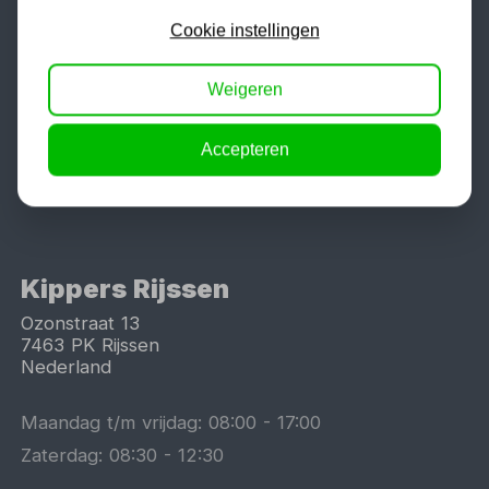
Retouren en teruggave
Cookie instellingen
Verzenden en levering
Bestellen en betalen
Weigeren
Algemene voorwaarden
Over ons
Accepteren
Bestelling herroepen / annuleren
Contact
Kippers Rijssen
Ozonstraat 13
7463 PK
Rijssen
Nederland
Maandag t/m vrijdag:
08:00
-
17:00
Zaterdag:
08:30
-
12:30