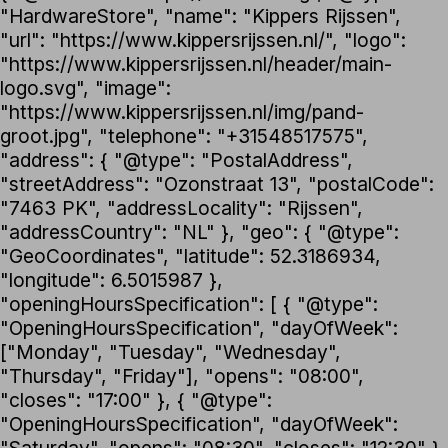
"HardwareStore", "name": "Kippers Rijssen",
"url": "https://www.kippersrijssen.nl/", "logo":
"https://www.kippersrijssen.nl/header/main-
logo.svg", "image":
"https://www.kippersrijssen.nl/img/pand-
groot.jpg", "telephone": "+31548517575",
"address": { "@type": "PostalAddress",
"streetAddress": "Ozonstraat 13", "postalCode":
"7463 PK", "addressLocality": "Rijssen",
"addressCountry": "NL" }, "geo": { "@type":
"GeoCoordinates", "latitude": 52.3186934,
"longitude": 6.5015987 },
"openingHoursSpecification": [ { "@type":
"OpeningHoursSpecification", "dayOfWeek":
["Monday", "Tuesday", "Wednesday",
"Thursday", "Friday"], "opens": "08:00",
"closes": "17:00" }, { "@type":
"OpeningHoursSpecification", "dayOfWeek":