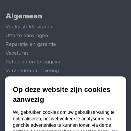
Algemeen
Veelgestelde vragen
Offerte aanvragen
Reparatie en garantie
Vacatures
Retouren en teruggave
Verzenden en levering
Bestellen en betalen
Algemene voorwaarden
Op deze website zijn cookies
Over ons
aanwezig
Bestelling herroepen / annuleren
Wij gebruiken cookies om uw gebruikservaring te
Contact
optimaliseren, het webverkeer te analyseren en
gerichte advertenties te kunnen tonen via derde