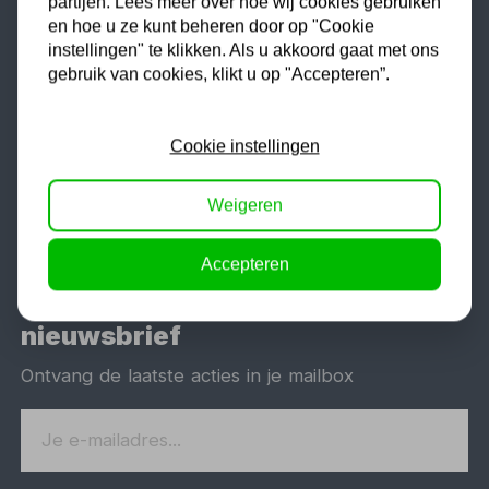
partijen. Lees meer over hoe wij cookies gebruiken
Kippers Rijssen
en hoe u ze kunt beheren door op "Cookie
instellingen" te klikken. Als u akkoord gaat met ons
Ozonstraat 13
gebruik van cookies, klikt u op "Accepteren”.
7463 PK
Rijssen
Nederland
Cookie instellingen
Maandag t/m vrijdag:
08:00
-
17:00
Zaterdag:
08:30
-
12:30
Weigeren
Accepteren
Schrijf je in voor onze
nieuwsbrief
Ontvang de laatste acties in je mailbox