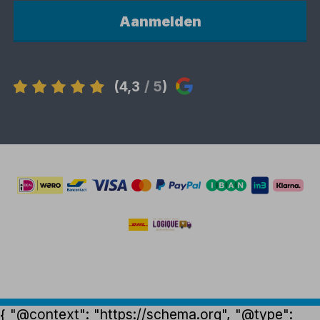
Aanmelden
(4,3
/ 5
)
{ "@context": "https://schema.org", "@type":