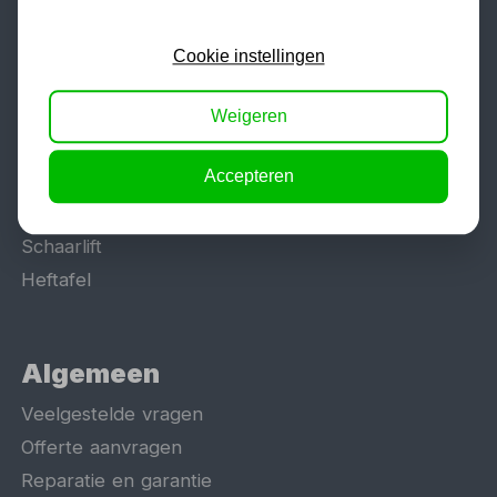
Populaire categorieën
Werkplaatsinrichting
Cookie instellingen
Lasapparaat
Tig lasapparaat
Weigeren
Aggregaat
Accepteren
Hefbrug
Motorlift
Schaarlift
Heftafel
Algemeen
Veelgestelde vragen
Offerte aanvragen
Reparatie en garantie