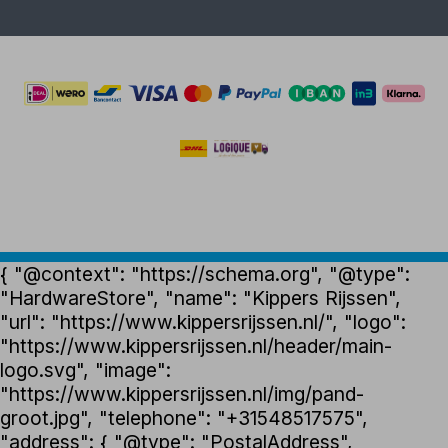
{ "@context": "https://schema.org", "@type":
"HardwareStore", "name": "Kippers Rijssen",
"url": "https://www.kippersrijssen.nl/", "logo":
"https://www.kippersrijssen.nl/header/main-
logo.svg", "image":
"https://www.kippersrijssen.nl/img/pand-
groot.jpg", "telephone": "+31548517575",
"address": { "@type": "PostalAddress",