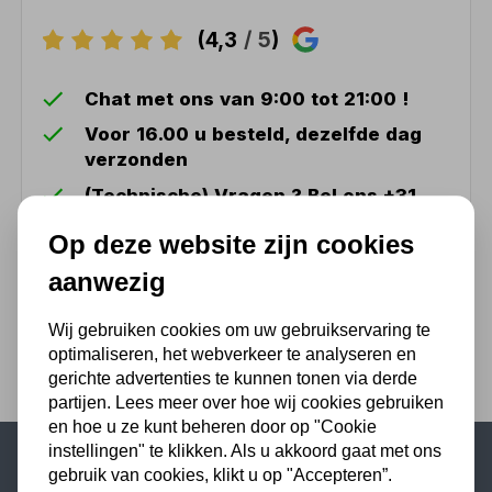
(4,3
/ 5
)
Chat met ons van 9:00 tot 21:00 !
Voor 16.00 u besteld, dezelfde dag
verzonden
(Technische) Vragen ? Bel ons +31
548 51 75 75
Op deze website zijn cookies
1.500 m2 winkel in Rijssen !
aanwezig
Twents familiebedrijf sinds 1992 !
Wij gebruiken cookies om uw gebruikservaring te
optimaliseren, het webverkeer te analyseren en
gerichte advertenties te kunnen tonen via derde
partijen. Lees meer over hoe wij cookies gebruiken
en hoe u ze kunt beheren door op "Cookie
instellingen" te klikken. Als u akkoord gaat met ons
gebruik van cookies, klikt u op "Accepteren”.