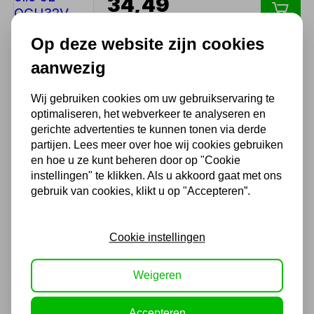
34,49
28,50 excl. BTW
Op deze website zijn cookies
aanwezig
CASCOS 1 koloms hefbrug
2500KG
Wij gebruiken cookies om uw gebruikservaring te
Niet uit voorraad leverbaar
optimaliseren, het webverkeer te analyseren en
5.142,50
gerichte advertenties te kunnen tonen via derde
4.250,00 excl. BTW
partijen. Lees meer over hoe wij cookies gebruiken
en hoe u ze kunt beheren door op "Cookie
instellingen" te klikken. Als u akkoord gaat met ons
gebruik van cookies, klikt u op "Accepteren”.
Falco hydraulische olie 20L
CH32
117,98
Cookie instellingen
97,50 excl. BTW
Weigeren
Accepteren