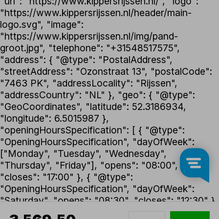
"url": "https://www.kippersrijssen.nl/", "logo":
"https://www.kippersrijssen.nl/header/main-
logo.svg", "image":
"https://www.kippersrijssen.nl/img/pand-
groot.jpg", "telephone": "+31548517575",
"address": { "@type": "PostalAddress",
"streetAddress": "Ozonstraat 13", "postalCode":
"7463 PK", "addressLocality": "Rijssen",
"addressCountry": "NL" }, "geo": { "@type":
"GeoCoordinates", "latitude": 52.3186934,
"longitude": 6.5015987 },
"openingHoursSpecification": [ { "@type":
"OpeningHoursSpecification", "dayOfWeek":
["Monday", "Tuesday", "Wednesday",
"Thursday", "Friday"], "opens": "08:00",
"closes": "17:00" }, { "@type":
"OpeningHoursSpecification", "dayOfWeek":
"Saturday", "opens": "08:30", "closes": "12:30" }
], "foundingDate": "1992", "founder": { "@type":