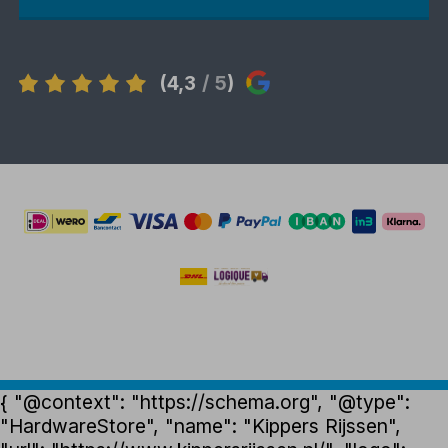
(4,3
/ 5
)
{ "@context": "https://schema.org", "@type":
"HardwareStore", "name": "Kippers Rijssen",