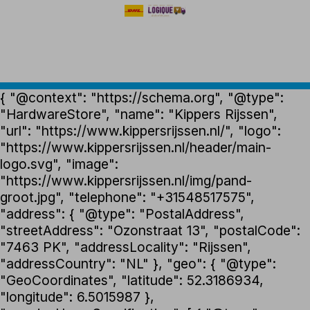
{ "@context": "https://schema.org", "@type":
"HardwareStore", "name": "Kippers Rijssen",
"url": "https://www.kippersrijssen.nl/", "logo":
"https://www.kippersrijssen.nl/header/main-
logo.svg", "image":
"https://www.kippersrijssen.nl/img/pand-
groot.jpg", "telephone": "+31548517575",
"address": { "@type": "PostalAddress",
"streetAddress": "Ozonstraat 13", "postalCode":
"7463 PK", "addressLocality": "Rijssen",
"addressCountry": "NL" }, "geo": { "@type":
"GeoCoordinates", "latitude": 52.3186934,
"longitude": 6.5015987 },