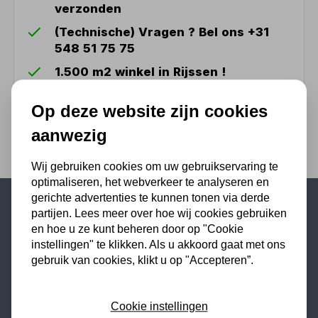
verzonden
(Technische) Vragen ? Bel ons +31
548 51 75 75
1.500 m2 winkel in Rijssen !
Twents familiebedrijf sinds 1992 !
Op deze website zijn cookies
aanwezig
Wij gebruiken cookies om uw gebruikservaring te
optimaliseren, het webverkeer te analyseren en
gerichte advertenties te kunnen tonen via derde
partijen. Lees meer over hoe wij cookies gebruiken
Populaire categorieën
en hoe u ze kunt beheren door op "Cookie
instellingen" te klikken. Als u akkoord gaat met ons
Werkplaatsinrichting
gebruik van cookies, klikt u op "Accepteren”.
Lasapparaat
Tig lasapparaat
Cookie instellingen
Aggregaat