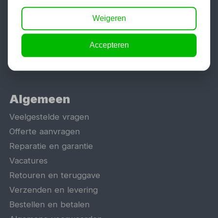
Hefbrug
Weigeren
Motorlift
Schaarlift
Accepteren
Heftafel
Algemeen
Veelgestelde vragen
Offerte aanvragen
Reparatie en garantie
Vacatures
Retouren en teruggave
Verzenden en levering
Bestellen en betalen